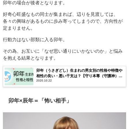
卯年の場合が後者となります。
好奇心旺盛なもの同士が集まれば、辺りを見渡しては、
各々の興味があるものに歩み寄ってしまうので、方向性が
定まりません。
行動力はない部類に入る卯年。
その為、お互いに「なぜ思い通りにいかないのか」と悩み
を抱える結果となります。
卯年（うさぎどし）生まれの男女別の性格や特徴や
相性の良い・悪い干支は？【守り本尊（守護神）は
2020.10.22
文殊菩薩】
卯年×辰年＝「怖い相手」