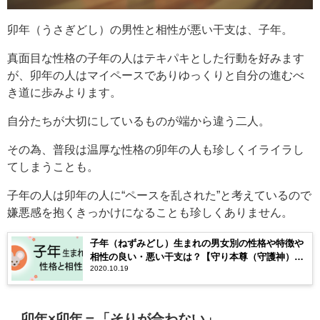
卯年（うさぎどし）の男性と相性が悪い干支は、子年。
真面目な性格の子年の人はテキパキとした行動を好みます
が、卯年の人はマイペースでありゆっくりと自分の進むべ
き道に歩みよります。
自分たちが大切にしているものが端から違う二人。
その為、普段は温厚な性格の卯年の人も珍しくイライラし
てしまうことも。
子年の人は卯年の人に“ペースを乱された”と考えているので
嫌悪感を抱くきっかけになることも珍しくありません。
子年（ねずみどし）生まれの男女別の性格や特徴や
相性の良い・悪い干支は？【守り本尊（守護神）は
2020.10.19
千手観音】
卯年×卯年＝「そりが合わない」