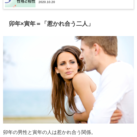
2020.10.20
空蔵菩薩】
卯年×寅年＝「惹かれ合う二人」
卯年の男性と寅年の人は惹かれ合う関係。