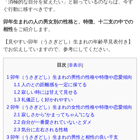
「消極的な自分を変えたい」と願っているのならば、今す
ぐ行動に移すべきです。
卯年生まれの人の男女別の性格と、特徴、十二支の中での
相性
をご紹介します。
【見やすい卯年（うさぎどし）生まれの年齢早見表付き】
でお伝えしていますので、参考にしてください。
目次
[
非表示
]
1
卯年（うさぎどし）生まれの男性の性格や特徴や恋愛傾向
1.1
人のとの距離感を一定に保てる
1.2
寂しい時には甘えて見せる
1.3
礼儀正しく好かれやすい
2
卯年（うさぎどし）生まれの女性の性格や特徴や恋愛傾向
2.1
寂しさから“かまってちゃん”になる
2.2
自分が一番愛されていないとダメ
2.3
気分に左右される性格
3
卯年（うさぎどし）生まれの男性と相性の良い干支