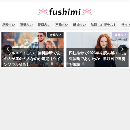
恋愛占い
運勢占い
復縁占い
不倫占い
離婚占い
診断・心理テスト
サイ
運勢占い
恋愛占い
四柱推命で2026年を読み解く！無
いつ連絡がくるか占い・無料であ
料診断であなたの生年月日で運勢
の人から連絡が来る日や可能性を
を確認
鑑定【当たる！】