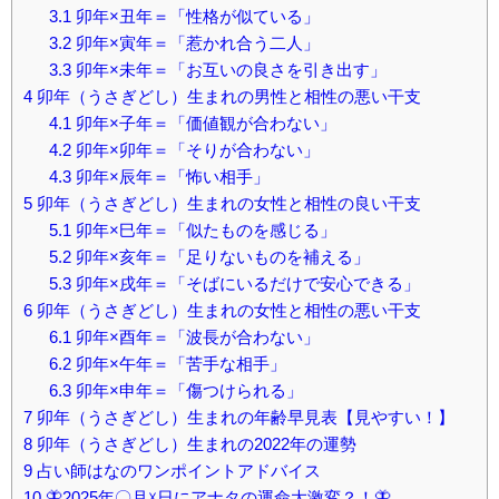
3.1
卯年×丑年＝「性格が似ている」
3.2
卯年×寅年＝「惹かれ合う二人」
3.3
卯年×未年＝「お互いの良さを引き出す」
4
卯年（うさぎどし）生まれの男性と相性の悪い干支
4.1
卯年×子年＝「価値観が合わない」
4.2
卯年×卯年＝「そりが合わない」
4.3
卯年×辰年＝「怖い相手」
5
卯年（うさぎどし）生まれの女性と相性の良い干支
5.1
卯年×巳年＝「似たものを感じる」
5.2
卯年×亥年＝「足りないものを補える」
5.3
卯年×戌年＝「そばにいるだけで安心できる」
6
卯年（うさぎどし）生まれの女性と相性の悪い干支
6.1
卯年×酉年＝「波長が合わない」
6.2
卯年×午年＝「苦手な相手」
6.3
卯年×申年＝「傷つけられる」
7
卯年（うさぎどし）生まれの年齢早見表【見やすい！】
8
卯年（うさぎどし）生まれの2022年の運勢
9
占い師はなのワンポイントアドバイス
10
🦋2025年〇月☓日にアナタの運命大激変？！🦋