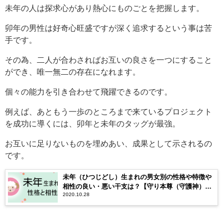
未年の人は探求心があり熱心にものごとを把握します。
卯年の男性は好奇心旺盛ですが深く追求するという事は苦
手です。
その為、二人が合わさればお互いの良さを一つにすること
ができ、唯一無二の存在になれます。
個々の能力を引き合わせて飛躍できるのです。
例えば、あともう一歩のところまで来ているプロジェクト
を成功に導くには、卯年と未年のタッグが最強。
お互いに足りないものを埋めあい、成果として示されるの
です。
未年（ひつじどし）生まれの男女別の性格や特徴や
相性の良い・悪い干支は？【守り本尊（守護神）は
2020.10.28
大日如来】