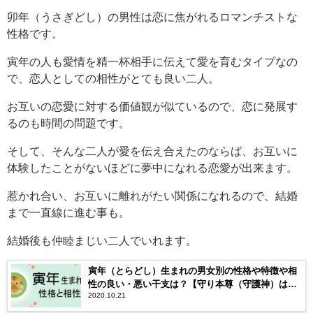
卯年（うさぎどし）の男性は恋に焦がれるロマンチストな
性格です。
寅年の人も愛情を精一杯相手に伝えて愛を育むタイプなの
で、恋人としての相性がとても良い二人。
お互いの恋愛に対する価値観が似ているので、恋に発展す
るのも時間の問題です。
そして、そんな二人が愛を伝え合えたのならば、お互いに
体験したことがないほどに夢中になれる恋愛が出来ます。
惹かれ合い、お互いに離れがたい関係になれるので、結婚
まで一直線に進む事も。
結婚後も仲睦まじい二人でいれます。
寅年（とらどし）生まれの男女別の性格や特徴や相
性の良い・悪い干支は？【守り本尊（守護神）は虚
2020.10.21
空蔵菩薩】