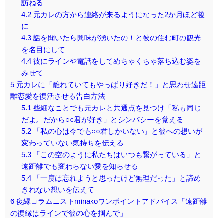
訪ねる
4.2
元カレの方から連絡が来るようになった2か月ほど後
に
4.3
話を聞いたら興味が湧いたの！と彼の住む町の観光
を名目にして
4.4
彼にラインや電話をしてめちゃくちゃ落ち込む姿を
みせて
5
元カレに「離れていてもやっぱり好きだ！」と思わせ遠距
離恋愛を復活させる告白方法
5.1
些細なことでも元カレと共通点を見つけ「私も同じ
だよ。だから○○君が好き」とシンパシーを覚える
5.2
「私の心は今でも○○君しかいない」と彼への想いが
変わっていない気持ちを伝える
5.3
「この空のように私たちはいつも繋がっている」と
遠距離でも変わらない愛を知らせる
5.4
「一度は忘れようと思ったけど無理だった」と諦め
きれない想いを伝えて
6
復縁コラムニストminakoワンポイントアドバイス「遠距離
の復縁はラインで彼の心を掴んで」