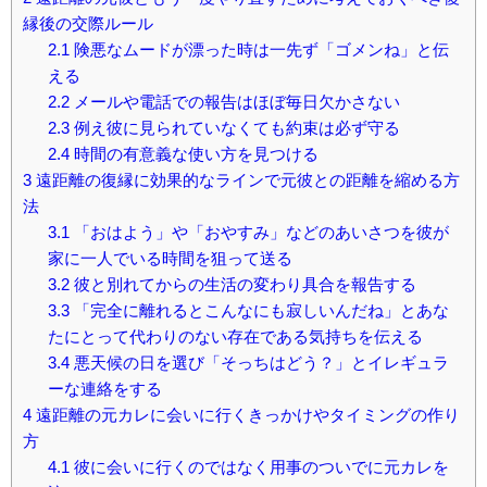
縁後の交際ルール
2.1
険悪なムードが漂った時は一先ず「ゴメンね」と伝
える
2.2
メールや電話での報告はほぼ毎日欠かさない
2.3
例え彼に見られていなくても約束は必ず守る
2.4
時間の有意義な使い方を見つける
3
遠距離の復縁に効果的なラインで元彼との距離を縮める方
法
3.1
「おはよう」や「おやすみ」などのあいさつを彼が
家に一人でいる時間を狙って送る
3.2
彼と別れてからの生活の変わり具合を報告する
3.3
「完全に離れるとこんなにも寂しいんだね」とあな
たにとって代わりのない存在である気持ちを伝える
3.4
悪天候の日を選び「そっちはどう？」とイレギュラ
ーな連絡をする
4
遠距離の元カレに会いに行くきっかけやタイミングの作り
方
4.1
彼に会いに行くのではなく用事のついでに元カレを