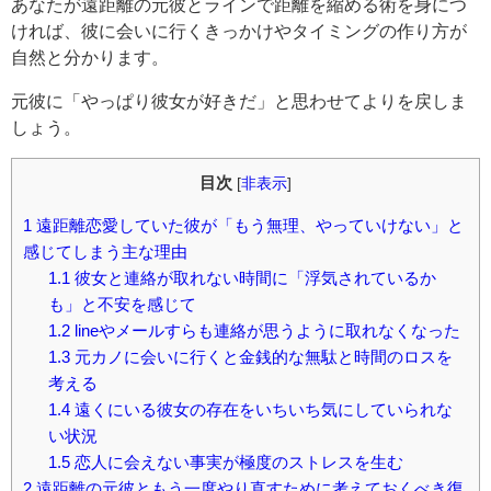
あなたが遠距離の元彼とラインで距離を縮める術を身につ
ければ、彼に会いに行くきっかけやタイミングの作り方が
自然と分かります。
元彼に「やっぱり彼女が好きだ」と思わせてよりを戻しま
しょう。
目次
[
非表示
]
1
遠距離恋愛していた彼が「もう無理、やっていけない」と
感じてしまう主な理由
1.1
彼女と連絡が取れない時間に「浮気されているか
も」と不安を感じて
1.2
lineやメールすらも連絡が思うように取れなくなった
1.3
元カノに会いに行くと金銭的な無駄と時間のロスを
考える
1.4
遠くにいる彼女の存在をいちいち気にしていられな
い状況
1.5
恋人に会えない事実が極度のストレスを生む
2
遠距離の元彼ともう一度やり直すために考えておくべき復