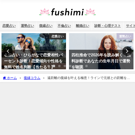
恋愛占い
運勢占い
復縁占い
不倫占い
離婚占い
診断・心理テスト
サイ
運勢占い
恋愛占い
四柱推命で2026年を読み解く！無
姓名判断・彼との結婚相性は？運
料診断であなたの生年月日で運勢
命の人で縁はある？【当たる無料
を確認
占い】
ホーム
復縁コラム
遠距離の復縁を叶える極意！ラインで元彼との距離を縮
める方法&会いに行くきっかけやタイミングの作り方