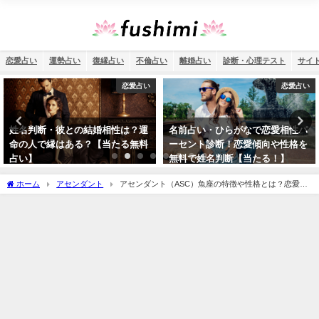
恋愛占い
運勢占い
復縁占い
不倫占い
離婚占い
診断・心理テスト
サイ
恋愛占い
運勢占い
名前占い・ひらがなで恋愛相性パ
2026年の運勢を姓名判断で診断！
ーセント診断！恋愛傾向や性格を
名前占いで未来を予測
無料で姓名判断【当たる！】
ホーム
アセンダント
アセンダント（ASC）魚座の特徴や性格とは？恋愛傾
向や外見や芸能人や似合うファッションやメイクまで完全紹介！