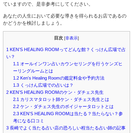
ていますので、是非参考にしてください。
あなたの人生において必要な導きを得られるお店であるの
かどうかを検討しましょう。
目次
[
非表示
]
1
KEN'S HEALING ROOMってどんな館？くっけん広場で占
い？
1.1
オールインワン占いカウンセリングを行うケンズヒ
ーリングルームとは
1.2
Ken's Healing Roomの鑑定料金や予約方法
1.3
くっけん広場での占いは？
2
KEN'S HEALING ROOMのケン・ダチェス先生
2.1
カリスマタロット師ケン・ダチェス先生とは
2.2
ケン・ダチェス先生のボイジャータロットとは
2.3
KEN'S HEALING ROOMは当たる？当たらない？参
考になる口コミ
3
長崎でよく当たる占い店の恐ろしい程当たる占い師の記事