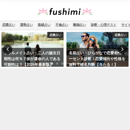
恋愛占い
運勢占い
復縁占い
不倫占い
離婚占い
診断・心理テスト
サイ
恋愛占い
運勢占い
名前占い・ひらがなで恋愛相性パ
2026年の運勢を姓名判断で診断！
ーセント診断！恋愛傾向や性格を
名前占いで未来を予測
無料で姓名判断【当たる！】