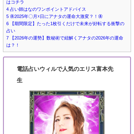
はコチラ
4
占い師はなのワンポイントアドバイス
5
🦋2025年〇月☓日にアナタの運命大激変？！🦋
6
【期間限定】たった1枚引くだけで未来が好転する衝撃の
占い
7
【2026年の運勢】数秘術で紐解くアナタの2026年の運命
は？！
電話占いウィルで人気のエリス富本先
生