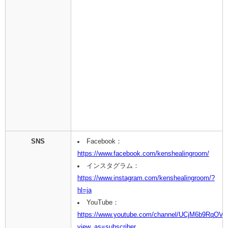
SNS
Facebook：
https://www.facebook.com/kenshealingroom/
インスタグラム：
https://www.instagram.com/kenshealingroom/?
hl=ja
YouTube：
https://www.youtube.com/channel/UCjM6b9RqO
view_as=subscriber