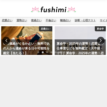
恋愛占い
運勢占い
復縁占い
不倫占い
離婚占い
診断・心理テスト
サイ
算命学
運勢占い
算命学・2025年の運勢！恋愛運や
四柱推命で2026年を読み解く！無
仕事運などを無料鑑定（天中殺・
料診断であなたの生年月日で運勢
十干）算命学・2025年の運勢！恋
を確認
愛運や仕事運などを無料鑑定（天
中殺・十干）