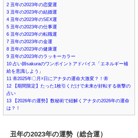
2
丑年の2023年の恋愛運
3
丑年の2023年の結婚運
4
丑年の2023年のSEX運
5
丑年の2023年の仕事運
6
丑年の2023年の転職運
7
丑年の2023年の金運
8
丑年の2023年の健康運
9
丑年の2023年のラッキーカラー
10
占い師sakuraのワンポイントアドバイス「エネルギー補
給を意識しよう」
11
🦋2025年〇月☓日にアナタの運命大激変？！🦋
12
【期間限定】たった1枚引くだけで未来が好転する衝撃の
占い
13
【2026年の運勢】数秘術で紐解くアナタの2026年の運命
は？！
丑年の2023年の運勢（総合運）