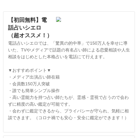
【初回無料】電
話占いシエロ
（超オススメ！）
電話占いシエロでは、「驚異の的中率」で150万人を幸せに導
いた、TVやメディアで話題の有名占い師による恋愛相談や人生
相談をはじめとした本格占いを電話にて行えます。
▼おすすめポイント▼
・メディア出演占い師在籍
・会員数150万人突破
・誰でも簡単シンプル操作
・高い霊能力を持つ占い師たちが、霊感・霊視で占うので会わ
ずに精度の高い鑑定が可能です。
・会わずに鑑定できるから、プライバシーが守られ、気軽に相
談できます。（コロナ禍でも安心・安全に鑑定ができます！）