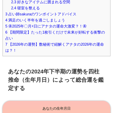
2.3
好きなアイテムに囲まれる空間
2.4
寝室を整える
3
占い師sakuraのワンポイントアドバイス
4
満足のいく半年を過ごしましょう
5
🦋2025年〇月☓日にアナタの運命大激変？！🦋
6
【期間限定】たった1枚引くだけで未来が好転する衝撃の
占い
7
【2026年の運勢】数秘術で紐解くアナタの2026年の運命
は？！
あなたの2024年下半期の運勢を四柱
推命（生年月日）によって総合運を鑑
定する
あなたの生年月日