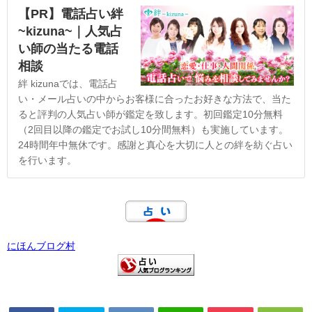
【PR】電話占い絆
~kizuna~｜人気占
い師の当たる電話
相談
絆 kizunaでは、電話占
い・メール占いの中からお客様に合ったお好きな方法で、当た
ると評判の人気占い師が鑑定を致します。初回鑑定10分無料
（2回目以降の鑑定でお試し10分間無料）も実施しています。
24時間年中無休です。感謝と真心を大切に人との絆を紡ぐ占い
を行います。
にほんブログ村