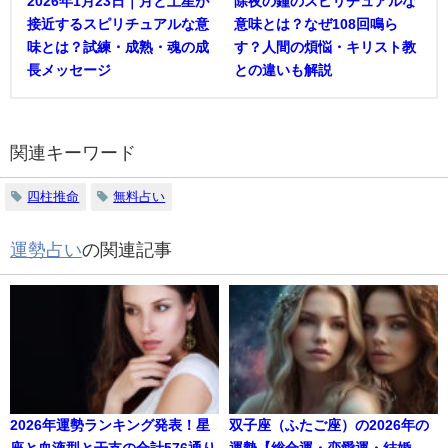
2026年1月23日｜月と土星が
除夜の鐘のスピリチュアルな
接近するスピリチュアルな意
意味とは？なぜ108回鳴ら
味とは？試練・成熟・魂の成
す？人間の煩悩・キリスト教
長メッセージ
との違いも解説
関連キーワード
四柱推命
無料占い
運勢占い
の関連記事
2026年運勢ランキング発表！星
双子座（ふたご座）の2026年の