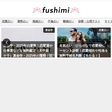
恋愛占い
運勢占い
復縁占い
不倫占い
離婚占い
診断・心理テスト
サイ
恋愛占い
恋愛占い
名前占い・ひらがなで恋愛相性パ
ソウルメイト占い・無料診断であ
ーセント診断！恋愛傾向や性格を
の人が運命の人なのか鑑定【ツイ
無料で姓名判断【当たる！】
ンソウル診断】