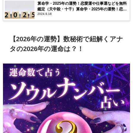
算命学・2025年の運勢！恋愛運や仕事運などを無料
鑑定（天中殺・十干）算命学・2025年の運勢！恋愛
2024.9.18
運や仕事運などを無料鑑定（天中殺・十干）
【2026年の運勢】数秘術で紐解くアナ
タの2026年の運命は？！