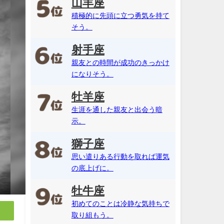
山羊座
積極的に先頭に立つ勇気を持て
そう。
射手座
親友との時間が成功のきっかけ
になりそう。
牡羊座
生涯を通した親友と出会う暗
示。
獅子座
思い遣りある行動を取れば運気
の底上げに。
牡牛座
初めてのことは冷静な気持ちで
取り組もう。