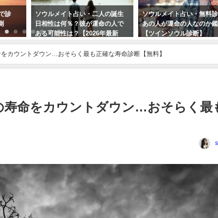
断で診
ソウルメイト占い・二人の誕生
ソウルメイト占い・無料
測
日相性は何％？彼が運命の人で
あの人が運命の人なのか
ある可能性は？【2026年最新
【ツインソウル診断】
版】
命をカウントダウン…おそらく最も正確な寿命診断【無料】
の寿命をカウントダウン…おそらく最
s