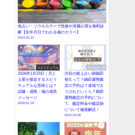
運勢占い
色占い・ソウルカラーで性格や深層心理を無料診
断【生年月日でわかる魂のカラー】
2023.03.22
スピリチュアル
当たる占い師
2026年1月23日｜月と
渋谷の路上占い師鍋田
土星が接近するスピリ
智久って？鍋田運勢鑑
チュアルな意味とは？
定の予約は？道端で占
試練・成熟・魂の成長
うけれどいくら？鍋田
メッセージ
運勢鑑定の予約につい
2026.01.18
て、鑑定料金や鑑定師
について徹底解説！
2023.04.08