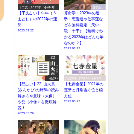
十二支【2022年（令和4年）
運勢占い
の運勢】
【干支占い】午年（う
算命学・2023年の運
まどし）の2022年の運
勢！恋愛運や仕事運な
勢
どを無料鑑定（天中
2023.03.22
殺・十干）【無料でわ
かる2023年はどんな年
なのか？】
2023.03.22
易占い
九星気学【2021年（令和3
年）の運勢】
【易占い】22, 山火賁
【七赤金星】2021年の
(さんかひ)の卦辞の読み
運勢と月別吉方位と凶
解き方や意味（大像）
方位
や爻（小像）を徹底解
2023.03.22
説！
2023.03.26