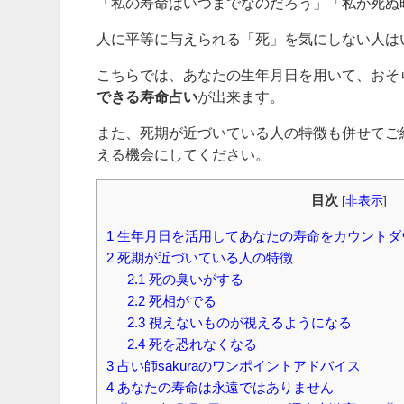
「私の寿命はいつまでなのだろう」「私が死ぬ
人に平等に与えられる「死」を気にしない人は
こちらでは、あなたの生年月日を用いて、おそ
できる寿命占い
が出来ます。
また、死期が近づいている人の特徴も併せてご
える機会にしてください。
目次
[
非表示
]
1
生年月日を活用してあなたの寿命をカウントダ
2
死期が近づいている人の特徴
2.1
死の臭いがする
2.2
死相がでる
2.3
視えないものが視えるようになる
2.4
死を恐れなくなる
3
占い師sakuraのワンポイントアドバイス
4
あなたの寿命は永遠ではありません