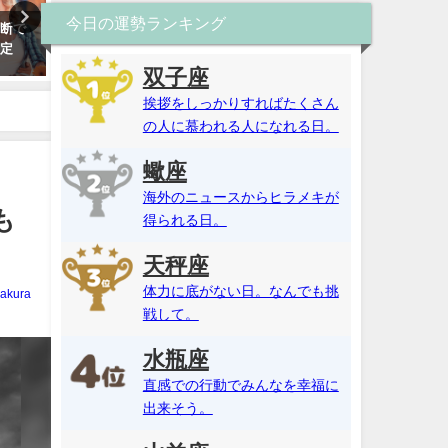
今日の運勢ランキング
診断で
名前占い・ひらがなで恋愛相性
四柱推命で2026年を読み解
鑑定
パーセント診断！恋愛傾向や性
無料診断であなたの生年月
格を無料で姓名判断【当た
運勢を確認
双子座
る！】
挨拶をしっかりすればたくさん
の人に慕われる人になれる日。
蠍座
海外のニュースからヒラメキが
も
得られる日。
天秤座
体力に底がない日。なんでも挑
akura
戦して。
水瓶座
直感での行動でみんなを幸福に
出来そう。