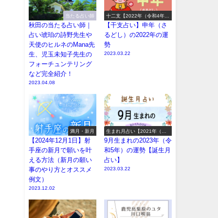
当たる占い師
十二支【2022年（令和4年）
の運勢】
秋田の当たる占い師｜
【干支占い】申年（さ
占い琥珀の詩野先生や
るどし）の2022年の運
天使のヒルネのMana先
勢
生、児玉未知子先生の
2023.03.22
フォーチュンテリング
など完全紹介！
2023.04.08
満月・新月
生まれ月占い【2021年（令
和3年）の運勢】
【2024年12月1日】射
9月生まれの2023年（令
手座の新月で願いを叶
和5年）の運勢【誕生月
える方法（新月の願い
占い】
事のやり方とオススメ
2023.03.22
例文）
2023.12.02