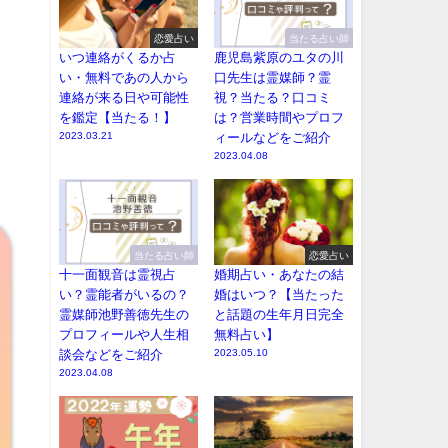
恋愛占い
当たる占い師
いつ連絡がくるか占
鹿児島紫原のユタの川
い・無料であの人から
口先生は霊媒師？霊
連絡が来る日や可能性
視？当たる？口コミ
を鑑定【当たる！】
は？営業時間やプロフ
2023.03.21
ィールなどをご紹介
2023.04.08
当たる占い師
恋愛占い
十一面観音は霊視占
婚期占い・あなたの結
い？霊能者がいるの？
婚はいつ？【当たった
霊媒師池野善徳先生の
と話題の生年月日完全
プロフィールや人生相
無料占い】
談会などをご紹介
2023.05.10
2023.04.08