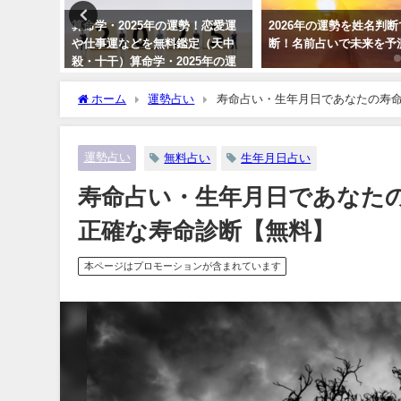
・無料で
算命学・2025年の運勢！恋愛運
2026年の運勢を姓名判
日や可能
や仕事運などを無料鑑定（天中
断！名前占いで未来を予
殺・十干）算命学・2025年の運
勢！恋愛運や仕事運などを無料
鑑定（天中殺・十干）
ホーム
運勢占い
寿命占い・生年月日であなたの寿
運勢占い
無料占い
生年月日占い
寿命占い・生年月日であなた
正確な寿命診断【無料】
本ページはプロモーションが含まれています