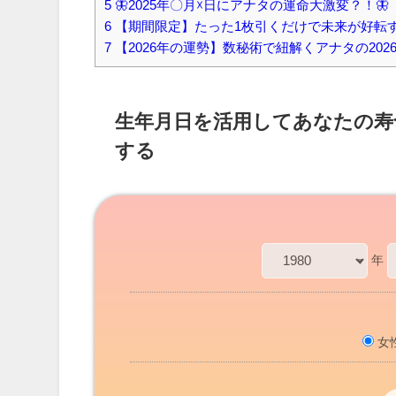
5
🦋2025年〇月☓日にアナタの運命大激変？！🦋
6
【期間限定】たった1枚引くだけで未来が好転
7
【2026年の運勢】数秘術で紐解くアナタの202
生年月日を活用してあなたの寿
する
年
女