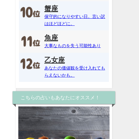
蟹座
保守的になりやすい日。言い訳
はほどほどに。
魚座
大事なものを失う可能性あり
乙女座
あなたの価値観を受け入れても
らえないかも。
こちらの占いもあなたにオススメ！