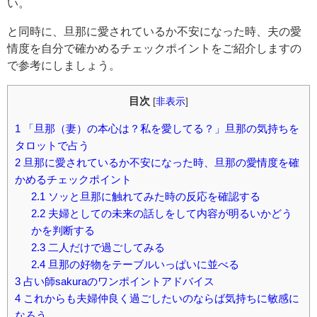
い。
と同時に、旦那に愛されているか不安になった時、夫の愛
情度を自分で確かめるチェックポイントをご紹介しますの
で参考にしましょう。
目次
[
非表示
]
1
「旦那（妻）の本心は？私を愛してる？」旦那の気持ちを
タロットで占う
2
旦那に愛されているか不安になった時、旦那の愛情度を確
かめるチェックポイント
2.1
ソッと旦那に触れてみた時の反応を確認する
2.2
夫婦としての未来の話しをして内容が明るいかどう
かを判断する
2.3
二人だけで過ごしてみる
2.4
旦那の好物をテーブルいっぱいに並べる
3
占い師sakuraのワンポイントアドバイス
4
これからも夫婦仲良く過ごしたいのならば気持ちに敏感に
なろう