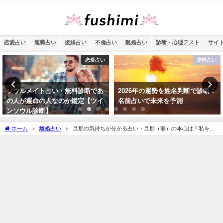
恋愛占い
運勢占い
復縁占い
不倫占い
離婚占い
診断・心理テスト
サイ
運勢占い
運勢占い
2026年の運勢を姓名判断で診断！
四柱推命で2026年を読み解く！無
名前占いで未来を予測
料診断であなたの生年月日で運勢
を確認
ホーム
離婚占い
旦那の気持ちが分かる占い・旦那（妻）の本心は？私を愛
してる…？