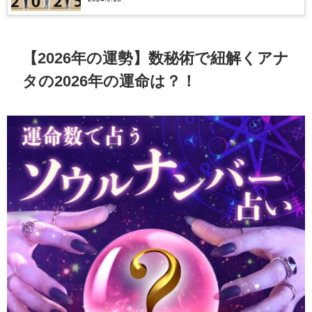
運や仕事運などを無料鑑定（天中殺・十干）
【2026年の運勢】数秘術で紐解くアナ
タの2026年の運命は？！