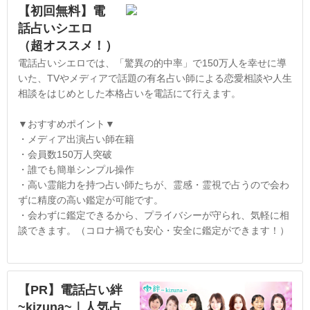
【初回無料】電
話占いシエロ
（超オススメ！）
電話占いシエロでは、「驚異の的中率」で150万人を幸せに導
いた、TVやメディアで話題の有名占い師による恋愛相談や人生
相談をはじめとした本格占いを電話にて行えます。
▼おすすめポイント▼
・メディア出演占い師在籍
・会員数150万人突破
・誰でも簡単シンプル操作
・高い霊能力を持つ占い師たちが、霊感・霊視で占うので会わ
ずに精度の高い鑑定が可能です。
・会わずに鑑定できるから、プライバシーが守られ、気軽に相
談できます。（コロナ禍でも安心・安全に鑑定ができます！）
【PR】電話占い絆
~kizuna~｜人気占