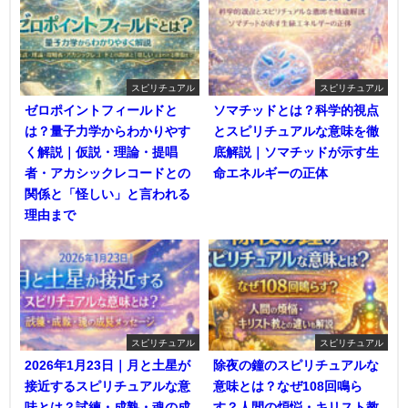
スピリチュアル
スピリチュアル
ゼロポイントフィールドと
ソマチッドとは？科学的視点
は？量子力学からわかりやす
とスピリチュアルな意味を徹
く解説｜仮説・理論・提唱
底解説｜ソマチッドが示す生
者・アカシックレコードとの
命エネルギーの正体
関係と「怪しい」と言われる
理由まで
スピリチュアル
スピリチュアル
2026年1月23日｜月と土星が
除夜の鐘のスピリチュアルな
接近するスピリチュアルな意
意味とは？なぜ108回鳴ら
味とは？試練・成熟・魂の成
す？人間の煩悩・キリスト教