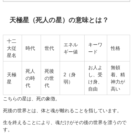
天極星（死人の星）の意味とは？
十二
エネル
キーワ
大従
時代
世代
性格
ギー値
ード
星名
お人よ
無頓
死人
死後
天極
2（身
し、受
着、精
の時
の世
星
弱）
け身、
神力が
代
代
自由
高い
こちらの星は、死の象徴。
死後の世界とは、体と魂が離れることを指しています。
生を終えることにより、魂だけがその後の世界を漂うので
す。