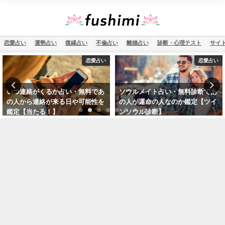
恋愛占い
運勢占い
復縁占い
不倫占い
離婚占い
診断・心理テスト
サイ
恋愛占い
運勢占い
ソウルメイト占い・無料診断であ
四柱推命で2026年を読み解く！無
の人が運命の人なのか鑑定【ツイ
料診断であなたの生年月日で運勢
ンソウル診断】
を確認