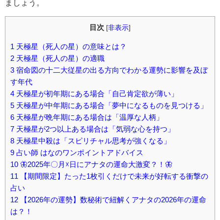
ましょう。
目次
[
非表示
]
1
天極星（死人の星）の意味とは？
2
天極星（死人の星）の適職
3
宿命図の十二大従星の出る方向でわかる運勢に影響を及ぼ
す年代
4
天極星が初年期にある場合「自己肯定欲が薄い」
5
天極星が中年期にある場合「夢中になるものを見つける」
6
天極星が晩年期にある場合は「温厚な人柄」
7
天極星が2つ以上ある場合は「気弱な心を持つ」
8
天極星中殺は「スピリチャル思考が強くなる」
9
占い師 はなのワンポイントアドバイス
10
🦋2025年〇月☓日にアナタの運命大激変？！🦋
11
【期間限定】たった1枚引くだけで未来が好転する衝撃の
占い
12
【2026年の運勢】数秘術で紐解くアナタの2026年の運命
は？！