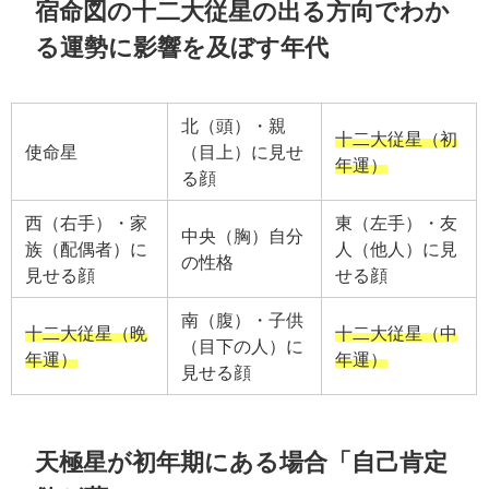
宿命図の十二大従星の出る方向でわか
る運勢に影響を及ぼす年代
北（頭）・親
十二大従星（初
使命星
（目上）に見せ
年運）
る顔
西（右手）・家
東（左手）・友
中央（胸）自分
族（配偶者）に
人（他人）に見
の性格
見せる顔
せる顔
南（腹）・子供
十二大従星（晩
十二大従星（中
（目下の人）に
年運）
年運）
見せる顔
天極星が初年期にある場合「自己肯定