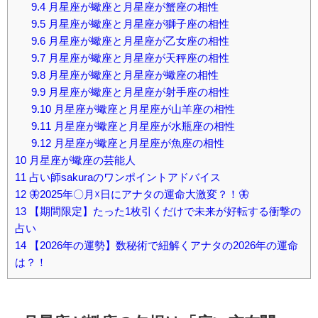
9.4
月星座が蠍座と月星座が蟹座の相性
9.5
月星座が蠍座と月星座が獅子座の相性
9.6
月星座が蠍座と月星座が乙女座の相性
9.7
月星座が蠍座と月星座が天秤座の相性
9.8
月星座が蠍座と月星座が蠍座の相性
9.9
月星座が蠍座と月星座が射手座の相性
9.10
月星座が蠍座と月星座が山羊座の相性
9.11
月星座が蠍座と月星座が水瓶座の相性
9.12
月星座が蠍座と月星座が魚座の相性
10
月星座が蠍座の芸能人
11
占い師sakuraのワンポイントアドバイス
12
🦋2025年〇月☓日にアナタの運命大激変？！🦋
13
【期間限定】たった1枚引くだけで未来が好転する衝撃の
占い
14
【2026年の運勢】数秘術で紐解くアナタの2026年の運命
は？！