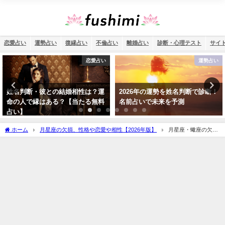
恋愛占い
運勢占い
復縁占い
不倫占い
離婚占い
診断・心理テスト
サイ
運勢占い
恋愛占い
2026年の運勢を姓名判断で診断！
ソウルメイト占い・二人の誕生日
名前占いで未来を予測
相性は何％？彼が運命の人である
可能性は？【2026年最新版】
ホーム
月星座の欠損、性格や恋愛や相性【2026年版】
月星座・蠍座の欠損
は「広い交友関係」！性格や恋愛や相性など完全紹介！