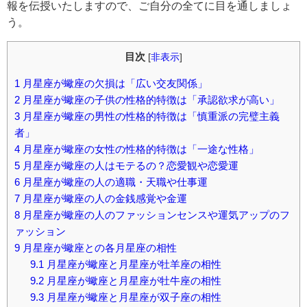
報を伝授いたしますので、ご自分の全てに目を通しましょ
う。
目次
[
非表示
]
1
月星座が蠍座の欠損は「広い交友関係」
2
月星座が蠍座の子供の性格的特徴は「承認欲求が高い」
3
月星座が蠍座の男性の性格的特徴は「慎重派の完璧主義
者」
4
月星座が蠍座の女性の性格的特徴は「一途な性格」
5
月星座が蠍座の人はモテるの？恋愛観や恋愛運
6
月星座が蠍座の人の適職・天職や仕事運
7
月星座が蠍座の人の金銭感覚や金運
8
月星座が蠍座の人のファッションセンスや運気アップのフ
ァッション
9
月星座が蠍座との各月星座の相性
9.1
月星座が蠍座と月星座が牡羊座の相性
9.2
月星座が蠍座と月星座が牡牛座の相性
9.3
月星座が蠍座と月星座が双子座の相性