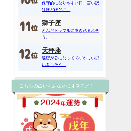
保守的になりやすい日。言い訳
はほどほどに。
獅子座
とんだトラブルに巻き込まれそ
う。
天秤座
秘密が公になって恥ずかしい思
いをしそう。
こちらの占いもあなたにオススメ！