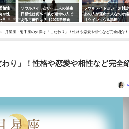
愛相性
ソウルメイト占い・二人の誕生
ソウルメイト占い・無料
向や性
日相性は何％？彼が運命の人で
あの人が運命の人なのか
た
ある可能性は？【2026年最新
【ツインソウル診断】
版】
月星座・射手座の欠損は「こだわり」！性格や恋愛や相性など完全紹介！
だわり」！性格や恋愛や相性など完全
s