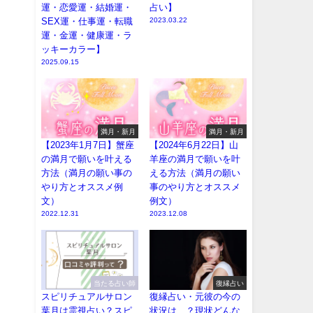
運・恋愛運・結婚運・
占い】
SEX運・仕事運・転職
2023.03.22
運・金運・健康運・ラ
ッキーカラー】
2025.09.15
満月・新月
満月・新月
【2023年1月7日】蟹座
【2024年6月22日】山
の満月で願いを叶える
羊座の満月で願いを叶
方法（満月の願い事の
える方法（満月の願い
やり方とオススメ例
事のやり方とオススメ
文）
例文）
2022.12.31
2023.12.08
当たる占い師
復縁占い
スピリチュアルサロン
復縁占い・元彼の今の
葉月は霊視占い？スピ
状況は…？現状どんな