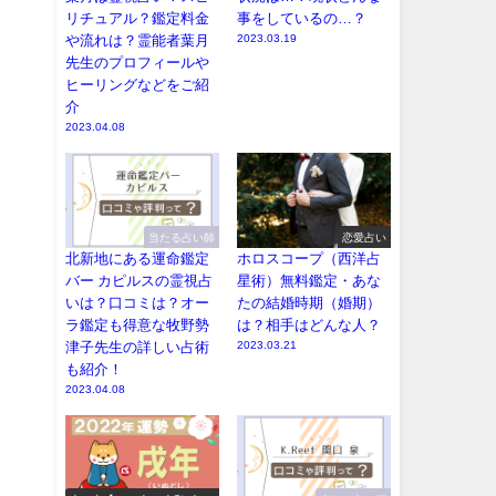
リチュアル？鑑定料金
事をしているの…？
や流れは？霊能者葉月
2023.03.19
先生のプロフィールや
ヒーリングなどをご紹
介
2023.04.08
当たる占い師
恋愛占い
北新地にある運命鑑定
ホロスコープ（西洋占
バー カピルスの霊視占
星術）無料鑑定・あな
いは？口コミは？オー
たの結婚時期（婚期）
ラ鑑定も得意な牧野勢
は？相手はどんな人？
津子先生の詳しい占術
2023.03.21
も紹介！
2023.04.08