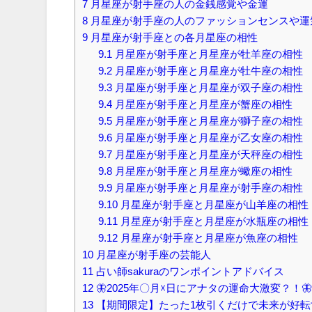
7
月星座が射手座の人の金銭感覚や金運
8
月星座が射手座の人のファッションセンスや運
9
月星座が射手座との各月星座の相性
9.1
月星座が射手座と月星座が牡羊座の相性
9.2
月星座が射手座と月星座が牡牛座の相性
9.3
月星座が射手座と月星座が双子座の相性
9.4
月星座が射手座と月星座が蟹座の相性
9.5
月星座が射手座と月星座が獅子座の相性
9.6
月星座が射手座と月星座が乙女座の相性
9.7
月星座が射手座と月星座が天秤座の相性
9.8
月星座が射手座と月星座が蠍座の相性
9.9
月星座が射手座と月星座が射手座の相性
9.10
月星座が射手座と月星座が山羊座の相性
9.11
月星座が射手座と月星座が水瓶座の相性
9.12
月星座が射手座と月星座が魚座の相性
10
月星座が射手座の芸能人
11
占い師sakuraのワンポイントアドバイス
12
🦋2025年〇月☓日にアナタの運命大激変？！
13
【期間限定】たった1枚引くだけで未来が好転