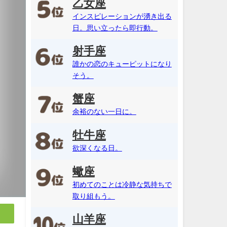
乙女座
インスピレーションが湧き出る
日。思い立ったら即行動。
射手座
誰かの恋のキューピットになり
そう。
蟹座
余裕のない一日に。
牡牛座
欲深くなる日。
蠍座
初めてのことは冷静な気持ちで
取り組もう。
山羊座