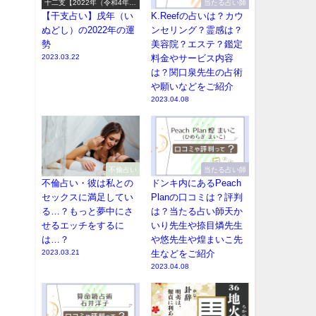
十二支【2022年（令和4年）
当たる占い師
の運勢】
【干支占い】戌年（い
K.Reefの占いは？カウ
ぬどし）の2022年の運
ンセリング？霊感は？
勢
美容院？エステ？鑑定
2023.03.22
料金やサービス内容
は？関口泉先生の占術
や願いなどをご紹介
2023.04.08
不倫占い
当たる占い師
不倫占い・彼は私との
ドンキ内にあるPeach
セックスに満足してい
Planの口コミは？評判
る…？もっと夢中にさ
は？当たる占い師天か
せるエッチをするに
いり先生や捺目燐先生
は…？
や悠先生や煌まいこ先
2023.03.21
生などをご紹介
2023.04.08