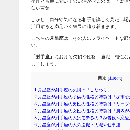
星座と普通に聞いて思い浮かべるのは、「太陽
ない言葉。
しかし、自分や気になる相手を詳しく見たい場
活用すると満足いく結果に辿り着きます。
こちらの
月星座
は、その人のプライベートな部
い。
「射手座」
における欠損や性格、適職、相性な
しましょう。
目次
[
非表示
]
1
月星座が射手座の欠損は「こだわり」
2
月星座が射手座の子供の性格的特徴は「探求心
3
月星座が射手座の男性の性格的特徴は「リーダ
4
月星座が射手座の女性の性格的特徴は「裏表が
5
月星座が射手座の人はモテるの？恋愛観や恋愛
6
月星座が射手座の人の適職・天職や仕事運