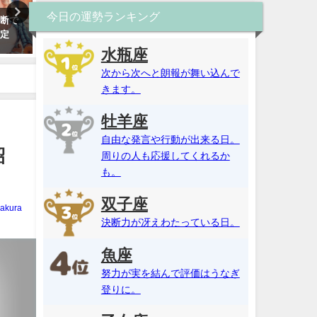
今日の運勢ランキング
診断で
姓名判断・彼との結婚相性は？
四柱推命で2026年を読み解
鑑定
運命の人で縁はある？【当たる
無料診断であなたの生年月
無料占い】
運勢を確認
水瓶座
次から次へと朗報が舞い込んで
きます。
牡羊座
自由な発言や行動が出来る日。
紹
周りの人も応援してくれるか
も。
双子座
akura
決断力が冴えわたっている日。
魚座
努力が実を結んで評価はうなぎ
登りに。