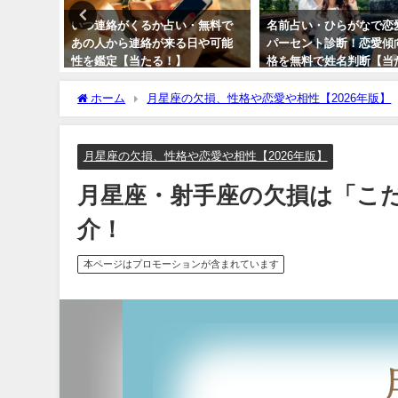
！恋愛運
いつ連絡がくるか占い・無料で
名前占い・ひらがなで恋
定（天中
あの人から連絡が来る日や可能
パーセント診断！恋愛傾
5年の運
性を鑑定【当たる！】
格を無料で姓名判断【当
どを無料
る！】
ホーム
月星座の欠損、性格や恋愛や相性【2026年版】
月星座の欠損、性格や恋愛や相性【2026年版】
月星座・射手座の欠損は「こ
介！
本ページはプロモーションが含まれています