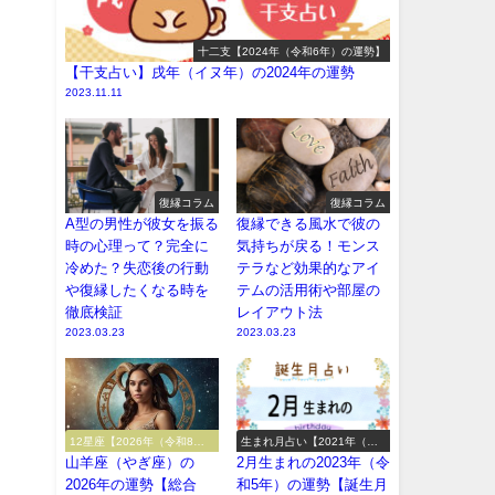
十二支【2024年（令和6年）の運勢】
【干支占い】戌年（イヌ年）の2024年の運勢
2023.11.11
復縁コラム
復縁コラム
A型の男性が彼女を振る
復縁できる風水で彼の
時の心理って？完全に
気持ちが戻る！モンス
冷めた？失恋後の行動
テラなど効果的なアイ
や復縁したくなる時を
テムの活用術や部屋の
徹底検証
レイアウト法
2023.03.23
2023.03.23
12星座【2026年（令和8
生まれ月占い【2021年（令
年）の運勢】
和3年）の運勢】
山羊座（やぎ座）の
2月生まれの2023年（令
2026年の運勢【総合
和5年）の運勢【誕生月