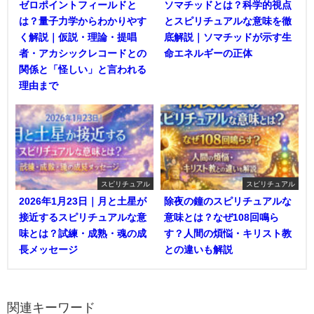
ゼロポイントフィールドと
ソマチッドとは？科学的視点
は？量子力学からわかりやす
とスピリチュアルな意味を徹
く解説｜仮説・理論・提唱
底解説｜ソマチッドが示す生
者・アカシックレコードとの
命エネルギーの正体
関係と「怪しい」と言われる
理由まで
スピリチュアル
スピリチュアル
2026年1月23日｜月と土星が
除夜の鐘のスピリチュアルな
接近するスピリチュアルな意
意味とは？なぜ108回鳴ら
味とは？試練・成熟・魂の成
す？人間の煩悩・キリスト教
長メッセージ
との違いも解説
関連キーワード