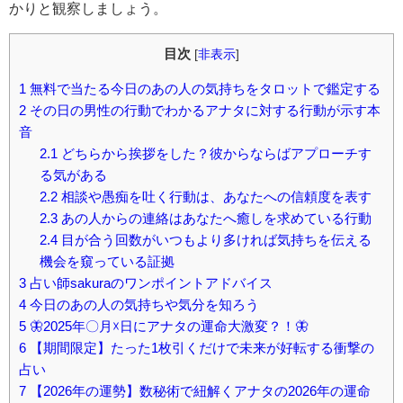
かりと観察しましょう。
目次
[
非表示
]
1
無料で当たる今日のあの人の気持ちをタロットで鑑定する
2
その日の男性の行動でわかるアナタに対する行動が示す本
音
2.1
どちらから挨拶をした？彼からならばアプローチす
る気がある
2.2
相談や愚痴を吐く行動は、あなたへの信頼度を表す
2.3
あの人からの連絡はあなたへ癒しを求めている行動
2.4
目が合う回数がいつもより多ければ気持ちを伝える
機会を窺っている証拠
3
占い師sakuraのワンポイントアドバイス
4
今日のあの人の気持ちや気分を知ろう
5
🦋2025年〇月☓日にアナタの運命大激変？！🦋
6
【期間限定】たった1枚引くだけで未来が好転する衝撃の
占い
7
【2026年の運勢】数秘術で紐解くアナタの2026年の運命