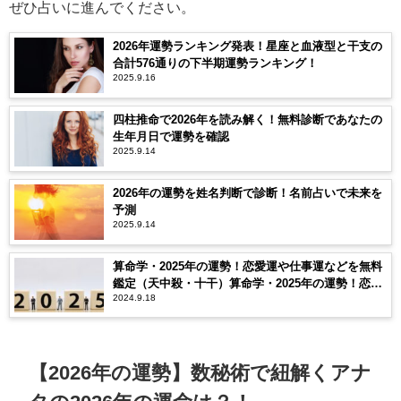
ぜひ占いに進んでください。
2026年運勢ランキング発表！星座と血液型と干支の
合計576通りの下半期運勢ランキング！
2025.9.16
四柱推命で2026年を読み解く！無料診断であなたの
生年月日で運勢を確認
2025.9.14
2026年の運勢を姓名判断で診断！名前占いで未来を
予測
2025.9.14
算命学・2025年の運勢！恋愛運や仕事運などを無料
鑑定（天中殺・十干）算命学・2025年の運勢！恋愛
2024.9.18
運や仕事運などを無料鑑定（天中殺・十干）
【2026年の運勢】数秘術で紐解くアナ