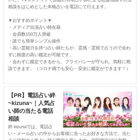
相談をはじめとした本格占いを電話にて行えます。
▼おすすめポイント▼
・メディア出演占い師在籍
・会員数150万人突破
・誰でも簡単シンプル操作
・高い霊能力を持つ占い師たちが、霊感・霊視で占うので会わ
ずに精度の高い鑑定が可能です。
・会わずに鑑定できるから、プライバシーが守られ、気軽に相
談できます。（コロナ禍でも安心・安全に鑑定ができます！）
【PR】電話占い絆
~kizuna~｜人気占
い師の当たる電話
相談
絆 kizunaでは、電話占
い・メール占いの中からお客様に合ったお好きな方法で、当た