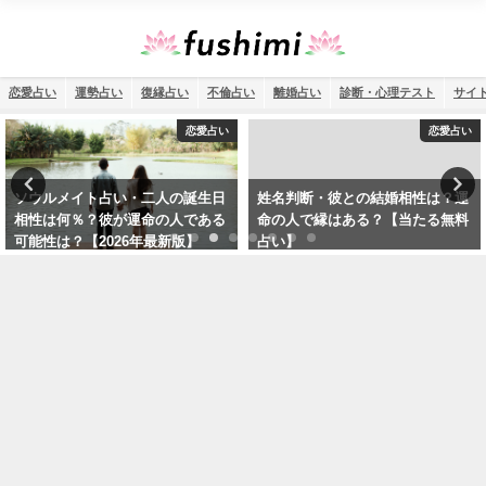
恋愛占い
運勢占い
復縁占い
不倫占い
離婚占い
診断・心理テスト
サイ
恋愛占い
恋愛占い
ソウルメイト占い・二人の誕生日
姓名判断・彼との結婚相性は？運
相性は何％？彼が運命の人である
命の人で縁はある？【当たる無料
可能性は？【2026年最新版】
占い】