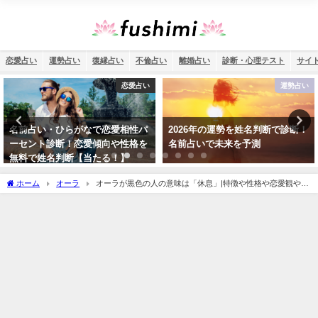
恋愛占い
運勢占い
復縁占い
不倫占い
離婚占い
診断・心理テスト
サイ
運勢占い
運勢占い
2026年の運勢を姓名判断で診断！
四柱推命で2026年を読み解く！無
名前占いで未来を予測
料診断であなたの生年月日で運勢
を確認
ホーム
オーラ
オーラが黒色の人の意味は「休息」|特徴や性格や恋愛観や相
性や運勢や芸能人まで完全紹介