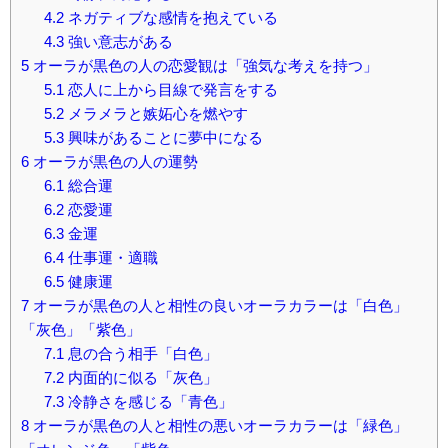
4.2
ネガティブな感情を抱えている
4.3
強い意志がある
5
オーラが黒色の人の恋愛観は「強気な考えを持つ」
5.1
恋人に上から目線で発言をする
5.2
メラメラと嫉妬心を燃やす
5.3
興味があることに夢中になる
6
オーラが黒色の人の運勢
6.1
総合運
6.2
恋愛運
6.3
金運
6.4
仕事運・適職
6.5
健康運
7
オーラが黒色の人と相性の良いオーラカラーは「白色」
「灰色」「紫色」
7.1
息の合う相手「白色」
7.2
内面的に似る「灰色」
7.3
冷静さを感じる「青色」
8
オーラが黒色の人と相性の悪いオーラカラーは「緑色」