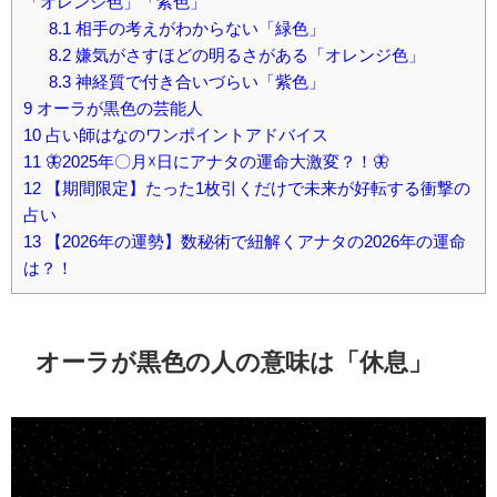
「オレンジ色」「紫色」
8.1
相手の考えがわからない「緑色」
8.2
嫌気がさすほどの明るさがある「オレンジ色」
8.3
神経質で付き合いづらい「紫色」
9
オーラが黒色の芸能人
10
占い師はなのワンポイントアドバイス
11
🦋2025年〇月☓日にアナタの運命大激変？！🦋
12
【期間限定】たった1枚引くだけで未来が好転する衝撃の
占い
13
【2026年の運勢】数秘術で紐解くアナタの2026年の運命
は？！
オーラが黒色の人の意味は「休息」