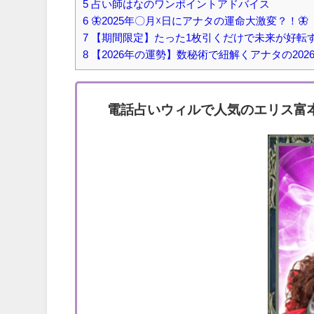
5
占い師はなのワンポイントアドバイス
6
🦋2025年〇月☓日にアナタの運命大激変？！🦋
7
【期間限定】たった1枚引くだけで未来が好転
8
【2026年の運勢】数秘術で紐解くアナタの202
電話占いウィルで人気のエリス富