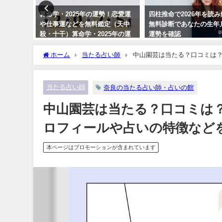
相性は？
算命学・2025年の運勢！恋愛運
四柱推命で2026年を読
【当たる
や仕事運などを無料鑑定（天中
無料診断であなたの生年
殺・十干）算命学・2025年の運
運勢を確認
勢！恋愛運や仕事運などを無料
鑑定（天中殺・十干）
ホーム
当たる占い師
中山園芸は当たる？口コミは
当たる占い師
奈良の当たる占い師・占いの館
中山園芸は当たる？口コミは
ロフィールや占いの特徴など
本ページはプロモーションが含まれています