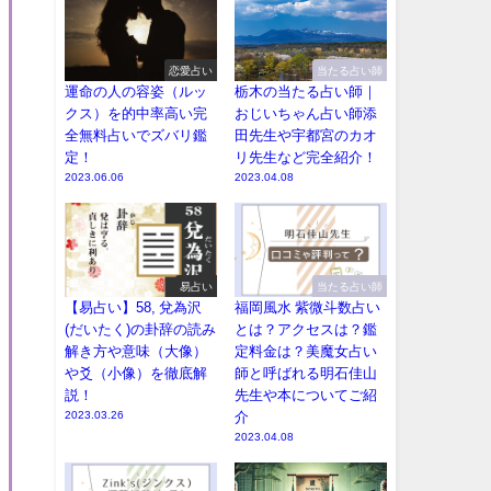
恋愛占い
当たる占い師
運命の人の容姿（ルッ
栃木の当たる占い師｜
クス）を的中率高い完
おじいちゃん占い師添
全無料占いでズバリ鑑
田先生や宇都宮のカオ
定！
リ先生など完全紹介！
2023.06.06
2023.04.08
易占い
当たる占い師
【易占い】58, 兌為沢
福岡風水 紫微斗数占い
(だいたく)の卦辞の読み
とは？アクセスは？鑑
解き方や意味（大像）
定料金は？美魔女占い
や爻（小像）を徹底解
師と呼ばれる明石佳山
説！
先生や本についてご紹
2023.03.26
介
2023.04.08