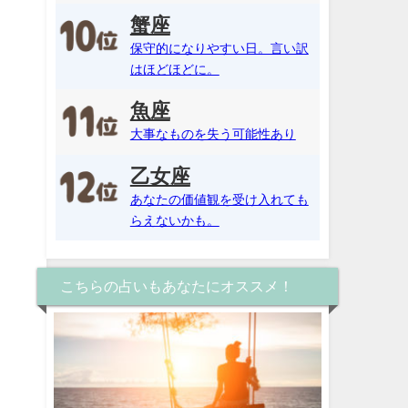
蟹座
保守的になりやすい日。言い訳
はほどほどに。
魚座
大事なものを失う可能性あり
乙女座
あなたの価値観を受け入れても
らえないかも。
こちらの占いもあなたにオススメ！