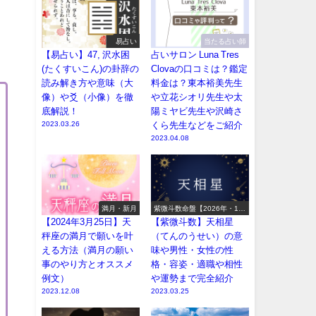
易占い
当たる占い師
【易占い】47, 沢水困
占いサロン Luna Tres
(たくすいこん)の卦辞の
Clovaの口コミは？鑑定
読み解き方や意味（大
料金は？東本裕美先生
像）や爻（小像）を徹
や立花シオリ先生や太
底解説！
陽ミヤビ先生や沢崎さ
2023.03.26
くら先生などをご紹介
2023.04.08
満月・新月
紫微斗数命盤【2026年・12
宮14主星】
【2024年3月25日】天
【紫微斗数】天相星
秤座の満月で願いを叶
（てんのうせい）の意
える方法（満月の願い
味や男性・女性の性
事のやり方とオススメ
格・容姿・適職や相性
例文）
や運勢まで完全紹介
2023.12.08
2023.03.25