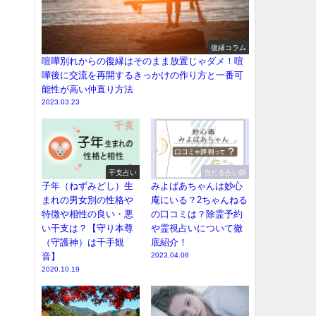
復縁コラム
喧嘩別れからの復縁はそのまま放置じゃダメ！喧
嘩後に交流を再開するきっかけの作り方と一番可
能性が高い仲直り方法
2023.03.23
干支占い
当たる占い師
子年（ねずみどし）生
みよばあちゃんは妙心
まれの男女別の性格や
庵にいる？2ちゃんねる
特徴や相性の良い・悪
の口コミは？除霊予約
い干支は？【守り本尊
や霊視占いについて徹
（守護神）は千手観
底紹介！
音】
2023.04.08
2020.10.19