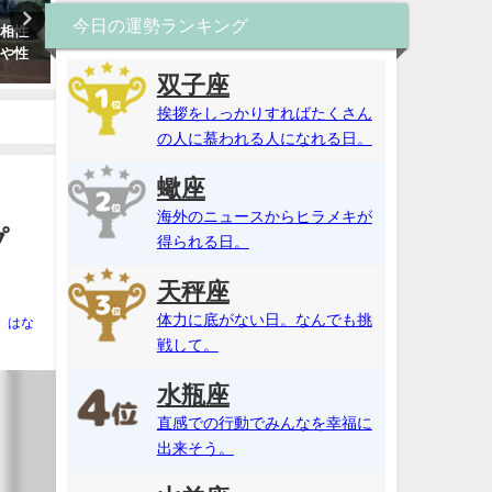
今日の運勢ランキング
愛相性
ソウルメイト占い・二人の誕生
ソウルメイト占い・無料診
向や性
日相性は何％？彼が運命の人で
あの人が運命の人なのか鑑
た
ある可能性は？【2026年最新
【ツインソウル診断】
双子座
版】
挨拶をしっかりすればたくさん
の人に慕われる人になれる日。
蠍座
海外のニュースからヒラメキが
プ
得られる日。
天秤座
体力に底がない日。なんでも挑
はな
戦して。
水瓶座
直感での行動でみんなを幸福に
出来そう。