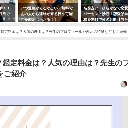
み解く！
いつ連絡がくるか占い・無料で
名前占い・ひらがなで恋
月日で
あの人から連絡が来る日や可能
パーセント診断！恋愛傾
性を鑑定【当たる！】
格を無料で姓名判断【当
る！】
？鑑定料金は？人気の理由は？先生のプロフィールや占いの特徴などをご紹介
？鑑定料金は？人気の理由は？先生の
をご紹介