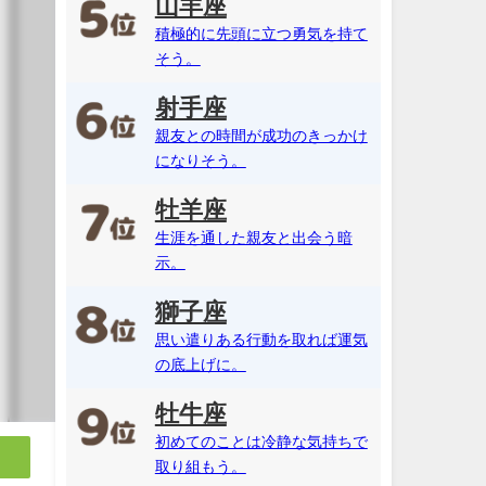
山羊座
積極的に先頭に立つ勇気を持て
そう。
射手座
親友との時間が成功のきっかけ
になりそう。
牡羊座
生涯を通した親友と出会う暗
示。
獅子座
思い遣りある行動を取れば運気
の底上げに。
牡牛座
初めてのことは冷静な気持ちで
取り組もう。