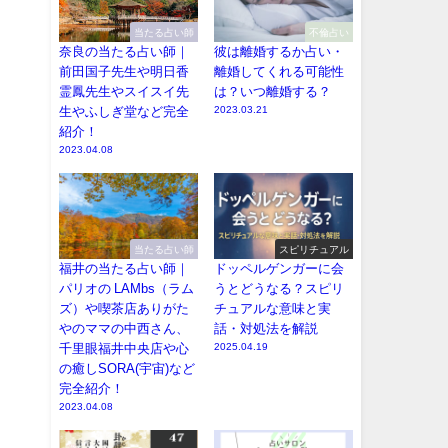
当たる占い師
不倫占い
奈良の当たる占い師｜
彼は離婚するか占い・
前田国子先生や明日香
離婚してくれる可能性
霊鳳先生やスイスイ先
は？いつ離婚する？
生やふしぎ堂など完全
2023.03.21
紹介！
2023.04.08
当たる占い師
スピリチュアル
福井の当たる占い師｜
ドッペルゲンガーに会
パリオの LAMbs（ラム
うとどうなる？スピリ
ズ）や喫茶店ありがた
チュアルな意味と実
やのママの中西さん、
話・対処法を解説
千里眼福井中央店や心
2025.04.19
の癒しSORA(宇宙)など
完全紹介！
2023.04.08