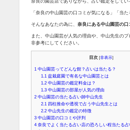
奈良の園芸店でありながら、占い鑑定をしてい
「奈良の中山園芸の口コミが気になる」「当た
そんなあなたの為に、
奈良にある中山園芸の口
また、中山園芸が人気の理由や、中山先生のプ
非参考にしてください。
目次
[
非表示
]
1
中山園芸ってどんな館？占いは当たる？
1.1
盆栽庭園で有名な中山園芸とは
1.2
中山園芸の鑑定料金は？
1.3
中山園芸の部屋が人気の理由
2
中山園芸の当たる占い師中山先生
2.1
四柱推命や透視で占う中山先生とは
2.2
中山先生の鑑定の特徴
3
中山園芸の口コミや評判
4
奈良でよく当たる占い店の恐ろしい程当たる占