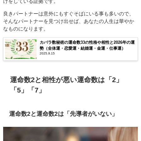
けをしている証拠です。
良きパートナーは意外にもすぐそばにいる事も多いので、
そんなパートナーを見つけ出せば、あなたの人生は華やか
なものになります。
カバラ数秘術の運命数33の性格や相性と2026年の運
勢（全体運・恋愛運・結婚運・金運・仕事運）
2025.9.15
運命数2と相性が悪い運命数は「2」
「5」「7」
運命数2と運命数2は「先導者がいない」