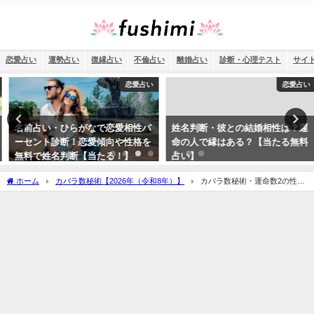
恋愛占い
運勢占い
復縁占い
不倫占い
離婚占い
診断・心理テスト
サイ
恋愛占い
恋愛占い
名前占い・ひらがなで恋愛相性パ
姓名判断・彼との結婚相性は？運
ーセント診断！恋愛傾向や性格を
命の人で縁はある？【当たる無料
無料で姓名判断【当たる！】
占い】
ホーム
カバラ数秘術【2026年（令和8年）】
カバラ数秘術・運命数2の性格
や相性と2026年の運勢（全体運・恋愛運・結婚運・金運・仕事運）