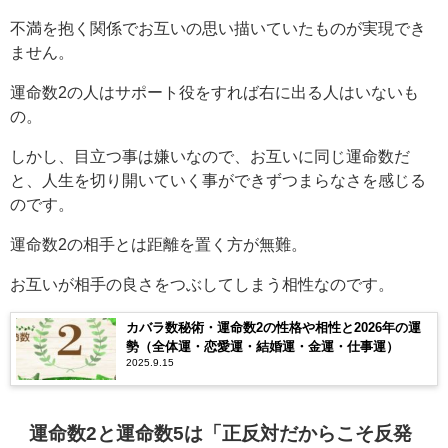
不満を抱く関係でお互いの思い描いていたものが実現でき
ません。
運命数2の人はサポート役をすれば右に出る人はいないも
の。
しかし、目立つ事は嫌いなので、お互いに同じ運命数だ
と、人生を切り開いていく事ができずつまらなさを感じる
のです。
運命数2の相手とは距離を置く方が無難。
お互いが相手の良さをつぶしてしまう相性なのです。
カバラ数秘術・運命数2の性格や相性と2026年の運
勢（全体運・恋愛運・結婚運・金運・仕事運）
2025.9.15
運命数2と運命数5は「正反対だからこそ反発