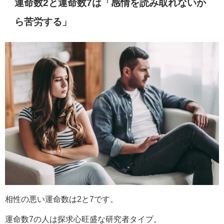
運命数2と運命数7は「感情を読み取れないか
ら苦労する」
相性の悪い運命数は2と7です。
運命数7の人は探求心旺盛な研究者タイプ。