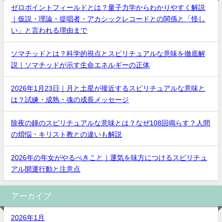
ゼロポイントフィールドとは？量子力学からわかりやすく解説
｜仮説・理論・提唱者・アカシックレコードとの関係と「怪し
い」と言われる理由まで
ソマチッドとは？科学的視点とスピリチュアルな意味を徹底解
説｜ソマチッドが示す生命エネルギーの正体
2026年1月23日｜月と土星が接近するスピリチュアルな意味と
は？試練・成熟・魂の成長メッセージ
除夜の鐘のスピリチュアルな意味とは？なぜ108回鳴らす？人間
の煩悩・キリスト教との違いも解説
2026年の年女がやるべきこと｜運気を味方につけるスピリチュ
アル開運行動と注意点
アーカイブ
2026年1月