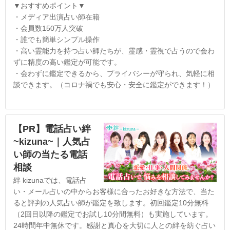
▼おすすめポイント▼
・メディア出演占い師在籍
・会員数150万人突破
・誰でも簡単シンプル操作
・高い霊能力を持つ占い師たちが、霊感・霊視で占うので会わ
ずに精度の高い鑑定が可能です。
・会わずに鑑定できるから、プライバシーが守られ、気軽に相
談できます。（コロナ禍でも安心・安全に鑑定ができます！）
【PR】電話占い絆
~kizuna~｜人気占
い師の当たる電話
相談
絆 kizunaでは、電話占
い・メール占いの中からお客様に合ったお好きな方法で、当た
ると評判の人気占い師が鑑定を致します。初回鑑定10分無料
（2回目以降の鑑定でお試し10分間無料）も実施しています。
24時間年中無休です。感謝と真心を大切に人との絆を紡ぐ占い