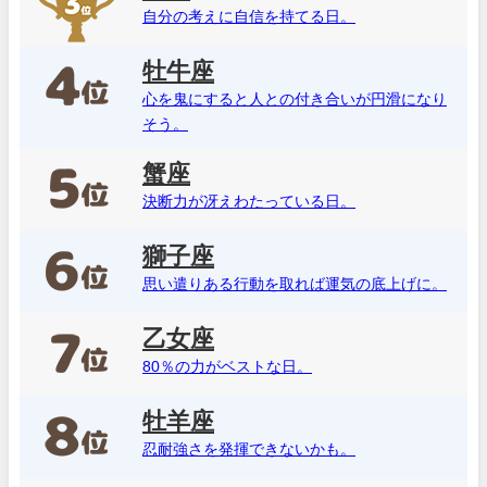
自分の考えに自信を持てる日。
牡牛座
心を鬼にすると人との付き合いが円滑になり
そう。
蟹座
決断力が冴えわたっている日。
獅子座
思い遣りある行動を取れば運気の底上げに。
乙女座
80％の力がベストな日。
牡羊座
忍耐強さを発揮できないかも。