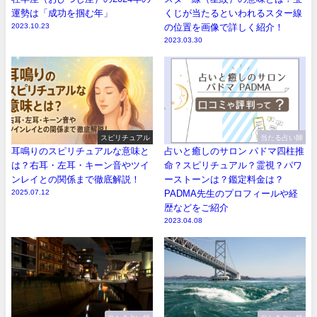
運勢は「成功を掴む年」
くじが当たるといわれるスター線
2023.10.23
の位置を画像で詳しく紹介！
2023.03.30
スピリチュアル
当たる占い師
耳鳴りのスピリチュアルな意味と
占いと癒しのサロン パドマ四柱推
は？右耳・左耳・キーン音やツイ
命？スピリチュアル？霊視？パワ
ンレイとの関係まで徹底解説！
ーストーンは？鑑定料金は？
2025.07.12
PADMA先生のプロフィールや経
歴などをご紹介
2023.04.08