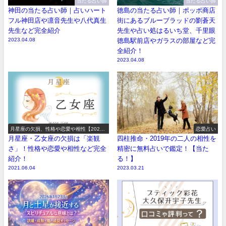
当たる占い師
当たる占い師
神田の当たる占い師｜占いハート
徳島の当たる占い師｜ポッポ商店
フル神田店や凛音先生や八代真生
街にあるブルーブラッドの劉蒼天
先生など完全紹介
先生や占い処はるいち堂、千里眼
2023.04.08
徳島駅前店やガラスの部屋など完
全紹介！
2023.04.08
月星座の欠損、性格や恋愛や相性【2026
恋愛占い
年版】
月星座・乙女座の欠損は「楽観
四柱推命・2019年の二人の相性を
さ」！性格や恋愛や相性など完全
精密に無料占いで鑑定！【当た
紹介！
る！】
2021.06.04
2023.03.21