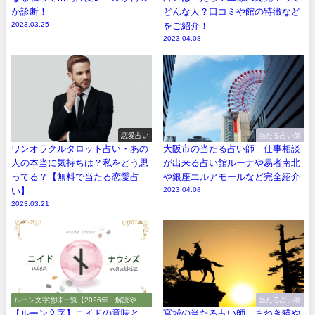
か診断！
どんな人？口コミや館の特徴など
2023.03.25
をご紹介！
2023.04.08
恋愛占い
当たる占い師
ワンオラクルタロット占い・あの
大阪市の当たる占い師｜仕事相談
人の本当に気持ちは？私をどう思
が出来る占い館ルーナや易者南北
ってる？【無料で当たる恋愛占
や銀座エルアモールなど完全紹介
い】
2023.04.08
2023.03.21
ルーン文字意味一覧【2026年・解読や解
当たる占い師
釈やアルファベット】
【ルーン文字】ニイドの意味と
宮城の当たる占い師｜まねき猫や