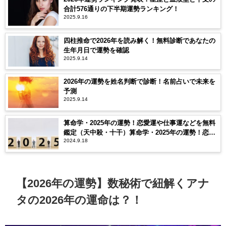
合計576通りの下半期運勢ランキング！
2025.9.16
四柱推命で2026年を読み解く！無料診断であなたの
生年月日で運勢を確認
2025.9.14
2026年の運勢を姓名判断で診断！名前占いで未来を
予測
2025.9.14
算命学・2025年の運勢！恋愛運や仕事運などを無料
鑑定（天中殺・十干）算命学・2025年の運勢！恋愛
2024.9.18
運や仕事運などを無料鑑定（天中殺・十干）
【2026年の運勢】数秘術で紐解くアナ
タの2026年の運命は？！