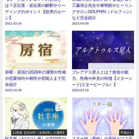
は？正位置・逆位置の解釈やリー
工藤清士先生や東明館やヒーリン
ディングのポイント【欲求のルー
グサロンDOLPHIN（ドルフィン）
ン】
など完全紹介
2021.02.04
2023.04.08
宿曜占星術【2026年（令和8年）】
スターシード・スターピープル
宿曜・房宿の2026年の運勢や性格
プレアデス星人とは？使命や能
や恋愛傾向や相性や芸能人まで完
力、性格や外見の特徴【スターシ
全紹介
ード(スターピープル）】
2025.10.08
2023.03.26
12星座【2024年（令和6年）の運勢】
手相占い
牡羊座（おひつじ座）の2024年の
スター線（星紋）の意味とは？宝