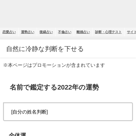
恋愛占い
運勢占い
復縁占い
不倫占い
離婚占い
診断・心理テスト
サイ
自然に冷静な判断を下せる
※本ページはプロモーションが含まれています
名前で鑑定する2022年の運勢
[自分の姓名判断]
全体運