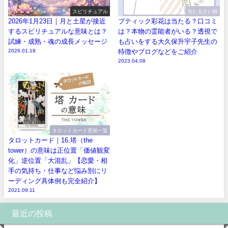
スピリチュアル
当たる占い師
2026年1月23日｜月と土星が接近
ブティック彩花は当たる？口コミ
するスピリチュアルな意味とは？
は？本物の霊能者がいる？透視で
試練・成熟・魂の成長メッセージ
も占いをする大久保升宇子先生の
2026.01.18
特徴やブログなどをご紹介
2023.04.08
タロットカード意味一覧
タロットカード｜16.塔（the
tower）の意味は正位置「価値観変
化」逆位置「大混乱」【恋愛・相
手の気持ち・仕事など悩み別にリ
ーディング具体例も完全紹介】
2021.09.11
最近の投稿