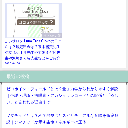
当たる占い師
占いサロン Luna Tres Clovaの口コ
ミは？鑑定料金は？東本裕美先生
や立花シオリ先生や太陽ミヤビ先
生や沢崎さくら先生などをご紹介
2023.04.08
最近の投稿
ゼロポイントフィールドとは？量子力学からわかりやすく解説
｜仮説・理論・提唱者・アカシックレコードとの関係と「怪し
い」と言われる理由まで
ソマチッドとは？科学的視点とスピリチュアルな意味を徹底解
説｜ソマチッドが示す生命エネルギーの正体