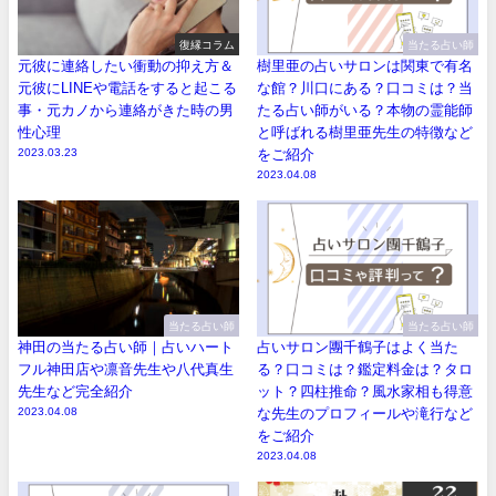
復縁コラム
当たる占い師
元彼に連絡したい衝動の抑え方＆
樹里亜の占いサロンは関東で有名
元彼にLINEや電話をすると起こる
な館？川口にある？口コミは？当
事・元カノから連絡がきた時の男
たる占い師がいる？本物の霊能師
性心理
と呼ばれる樹里亜先生の特徴など
2023.03.23
をご紹介
2023.04.08
当たる占い師
当たる占い師
神田の当たる占い師｜占いハート
占いサロン團千鶴子はよく当た
フル神田店や凛音先生や八代真生
る？口コミは？鑑定料金は？タロ
先生など完全紹介
ット？四柱推命？風水家相も得意
2023.04.08
な先生のプロフィールや滝行など
をご紹介
2023.04.08