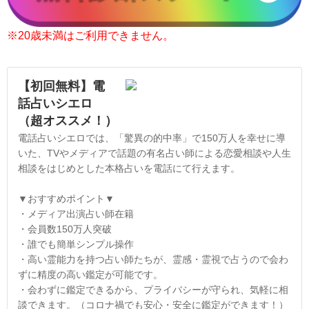
※20歳未満はご利用できません。
【初回無料】電
話占いシエロ
（超オススメ！）
電話占いシエロでは、「驚異の的中率」で150万人を幸せに導
いた、TVやメディアで話題の有名占い師による恋愛相談や人生
相談をはじめとした本格占いを電話にて行えます。
▼おすすめポイント▼
・メディア出演占い師在籍
・会員数150万人突破
・誰でも簡単シンプル操作
・高い霊能力を持つ占い師たちが、霊感・霊視で占うので会わ
ずに精度の高い鑑定が可能です。
・会わずに鑑定できるから、プライバシーが守られ、気軽に相
談できます。（コロナ禍でも安心・安全に鑑定ができます！）