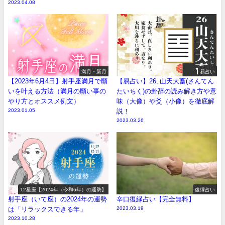
2023.04.08
満月・新月
易占い
【2023年6月4日】射手座満月で願
【易占い】26, 山天大畜(さんてん
いを叶える方法（満月の願い事の
たいちく)の卦辞の読み解き方や意
やり方とオススメ例文）
味（大像）や爻（小像）を徹底解
2023.01.05
説！
2023.03.26
12星座【2024年（令和6年）の運勢】
復縁占い
射手座（いて座）の2024年の運勢
辛口復縁占い【完全無料】
は「リラックスできる年」
2023.03.19
2023.10.28