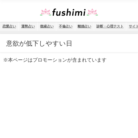
恋愛占い
運勢占い
復縁占い
不倫占い
離婚占い
診断・心理テスト
サイ
意欲が低下しやすい日
※本ページはプロモーションが含まれています