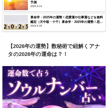
予測
2025.9.14
算命学・2025年の運勢！恋愛運や仕事運などを無料
鑑定（天中殺・十干）算命学・2025年の運勢！恋愛
2024.9.18
運や仕事運などを無料鑑定（天中殺・十干）
【2026年の運勢】数秘術で紐解くアナ
タの2026年の運命は？！