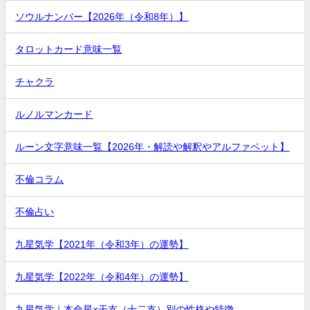
ソウルナンバー【2026年（令和8年）】
タロットカード意味一覧
チャクラ
ルノルマンカード
ルーン文字意味一覧【2026年・解読や解釈やアルファベット】
不倫コラム
不倫占い
九星気学【2021年（令和3年）の運勢】
九星気学【2022年（令和4年）の運勢】
九星気学｜本命星×干支（十二支）別の性格や特徴