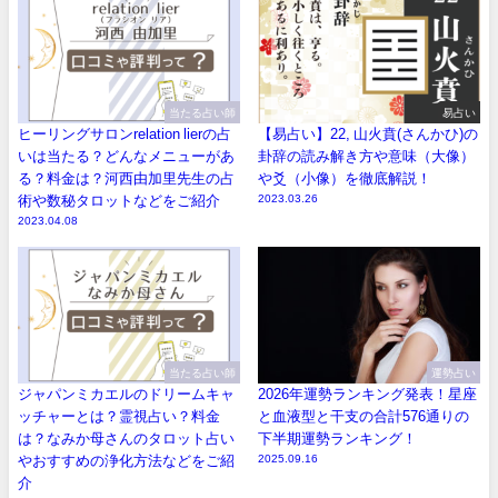
当たる占い師
易占い
ヒーリングサロンrelation lierの占
【易占い】22, 山火賁(さんかひ)の
いは当たる？どんなメニューがあ
卦辞の読み解き方や意味（大像）
る？料金は？河西由加里先生の占
や爻（小像）を徹底解説！
術や数秘タロットなどをご紹介
2023.03.26
2023.04.08
当たる占い師
運勢占い
ジャパンミカエルのドリームキャ
2026年運勢ランキング発表！星座
ッチャーとは？霊視占い？料金
と血液型と干支の合計576通りの
は？なみか母さんのタロット占い
下半期運勢ランキング！
やおすすめの浄化方法などをご紹
2025.09.16
介