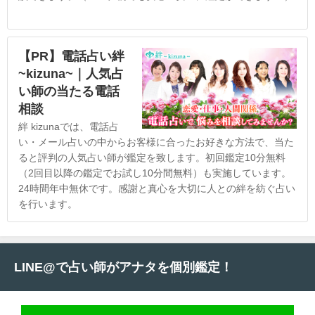
【PR】電話占い絆
~kizuna~｜人気占
い師の当たる電話
相談
絆 kizunaでは、電話占
い・メール占いの中からお客様に合ったお好きな方法で、当た
ると評判の人気占い師が鑑定を致します。初回鑑定10分無料
（2回目以降の鑑定でお試し10分間無料）も実施しています。
24時間年中無休です。感謝と真心を大切に人との絆を紡ぐ占い
を行います。
LINE@で占い師がアナタを個別鑑定！