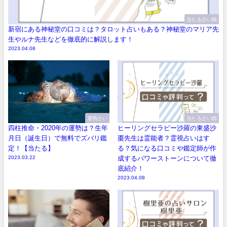
当たる占い師
新宿にある神秘堂の口コミは？タロット占いもある？神秘堂のマリア先
生やルナ先生などを徹底的に解説します！
2023.04.08
運勢占い
当たる占い師
四柱推命・2020年の運勢は？生年
ヒーリングセラピー沙羅の東盛沙
月日（誕生日）で無料でズバリ鑑
棗先生は霊能者？霊視占いはす
定！【当たる】
る？気になる口コミや鑑定師が作
2023.03.22
成するパワーストーンについて徹
底紹介！
2023.04.08