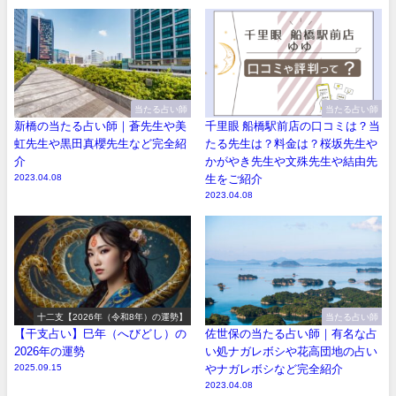
当たる占い師
当たる占い師
新橋の当たる占い師｜蒼先生や美
千里眼 船橋駅前店の口コミは？当
虹先生や黒田真櫻先生など完全紹
たる先生は？料金は？桜坂先生や
介
かがやき先生や文殊先生や結由先
2023.04.08
生をご紹介
2023.04.08
十二支【2026年（令和8年）の運勢】
当たる占い師
【干支占い】巳年（へびどし）の
佐世保の当たる占い師｜有名な占
2026年の運勢
い処ナガレボシや花高団地の占い
2025.09.15
やナガレボシなど完全紹介
2023.04.08