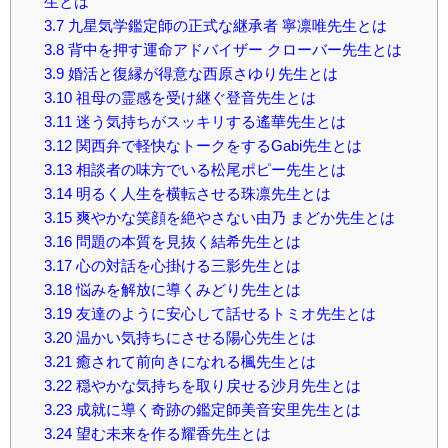
生とは
3.7
九星気学鑑定師の正式な継承者 寧凛唯先生とは
3.8
背中を押す運命アドバイザー クローバー先生とは
3.9
婚活と復縁が得意な西原さゆり先生とは
3.10
祖母の霊感を受け継ぐ登音先生とは
3.11
迷う気持ちがスッキリする遙華先生とは
3.12
関西弁で軽快なトークをするGabi先生とは
3.13
相談者の味方でいる松尾ポピー先生とは
3.14
明るく人生を横転させる珠凛先生とは
3.15
爽やかな笑顔を絶やさない由乃 まどか先生とは
3.16
問題の本質を見抜く結希先生とは
3.17
心の対話を心掛ける三影先生とは
3.18
悩みを解放に導くみどり先生とは
3.19
友達のように安心して話せるトミオ先生とは
3.20
温かい気持ちにさせる陽心先生とは
3.21
癒されて前向きになれる楓先生とは
3.22
穏やかな気持ちを取り戻せる沙月先生とは
3.23
成就に導く奇跡の鑑定師美音安里先生とは
3.24
望む未来を作る耀香先生とは