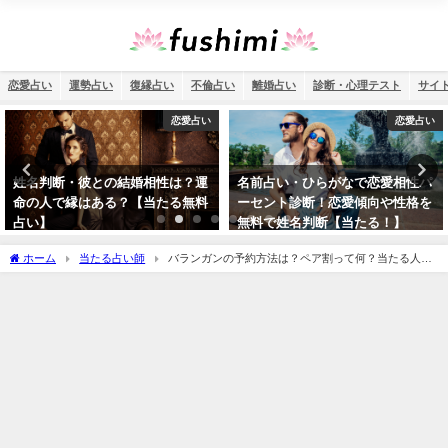
恋愛占い
運勢占い
復縁占い
不倫占い
離婚占い
診断・心理テスト
サイ
恋愛占い
恋愛占い
名前占い・ひらがなで恋愛相性パ
ソウルメイト占い・無料診断であ
ーセント診断！恋愛傾向や性格を
の人が運命の人なのか鑑定【ツイ
無料で姓名判断【当たる！】
ンソウル診断】
ホーム
当たる占い師
バランガンの予約方法は？ペア割って何？当たる人が
多いバランガンの口コミや彩乃先生や全店舗情報を完全紹介！