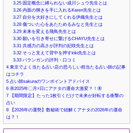
3.25
固定概念に縛られない成川シュウ先生とは
3.26
内面の輝きを手に入れるKaren先生とは
3.27
自分を大好きにしてくれる伊織先生とは
3.28
傷ついた心をあたためるみなと先生とは
3.29
未来を変える飛鳥先生とは
3.30
願いを引き寄せに繋げるCHAYU先生とは
3.31
共感力の高さが評判の妃咲先生とは
3.32
そっと支えて背中を押すkiki先生とは
3.33
バランガンの評判・口コミ
4
東京でよく当たる占い店の恐ろしい程当たる占い師の記事
はコチラ
5
占い師sakuraのワンポイントアドバイス
6
🦋2025年〇月☓日にアナタの運命大激変？！🦋
7
【期間限定】たった1枚引くだけで未来が好転する衝撃の
占い
8
【2026年の運勢】数秘術で紐解くアナタの2026年の運命
は？！