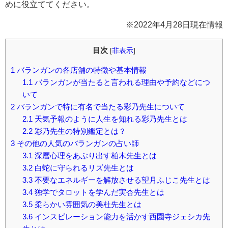
めに役立ててください。
※2022年4月28日現在情報
目次
[
非表示
]
1
バランガンの各店舗の特徴や基本情報
1.1
バランガンが当たると言われる理由や予約などにつ
いて
2
バランガンで特に有名で当たる彩乃先生について
2.1
天気予報のように人生を知れる彩乃先生とは
2.2
彩乃先生の特別鑑定とは？
3
その他の人気のバランガンの占い師
3.1
深層心理をあぶり出す柏木先生とは
3.2
白蛇に守られるリズ先生とは
3.3
不要なエネルギーを解放させる望月ふじこ先生とは
3.4
独学でタロットを学んだ実杏先生とは
3.5
柔らかい雰囲気の美杜先生とは
3.6
インスピレーション能力を活かす西園寺ジェシカ先