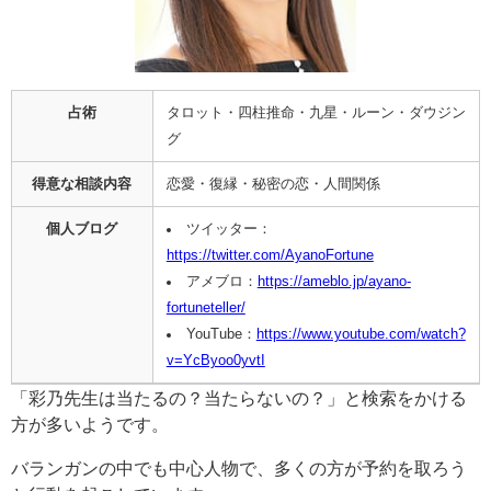
占術
タロット・四柱推命・九星・ルーン・ダウジン
グ
得意な相談内容
恋愛・復縁・秘密の恋・人間関係
個人ブログ
ツイッター：
https://twitter.com/AyanoFortune
アメブロ：
https://ameblo.jp/ayano-
fortuneteller/
YouTube：
https://www.youtube.com/watch?
v=YcByoo0yvtI
「彩乃先生は当たるの？当たらないの？」と検索をかける
方が多いようです。
バランガンの中でも中心人物で、多くの方が予約を取ろう