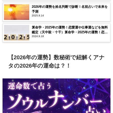
2026年の運勢を姓名判断で診断！名前占いで未来を
予測
2025.9.14
算命学・2025年の運勢！恋愛運や仕事運などを無料
鑑定（天中殺・十干）算命学・2025年の運勢！恋愛
2024.9.18
運や仕事運などを無料鑑定（天中殺・十干）
【2026年の運勢】数秘術で紐解くアナ
タの2026年の運命は？！