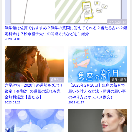
当たる占い師
氣学館は佐賀でおすすめ？気学の質問に答えてくれる？当たる占い？鑑
定料金は？松永裕子先生の開運方法などをご紹介
2023.04.08
運勢占い
満月・新月
六星占術・2020年の運勢をズバリ
【2023年2月20日】魚座の新月で
鑑定！令和2年の運気の流れも完
願いを叶える方法（新月の願い事
全無料鑑定【当たる】
のやり方とオススメ例文）
2023.03.22
2023.01.17