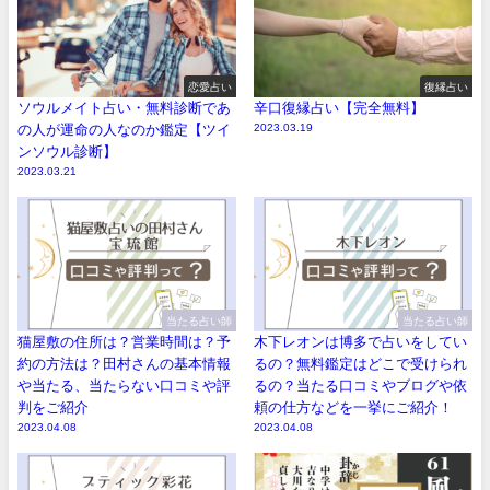
恋愛占い
復縁占い
ソウルメイト占い・無料診断であ
辛口復縁占い【完全無料】
の人が運命の人なのか鑑定【ツイ
2023.03.19
ンソウル診断】
2023.03.21
当たる占い師
当たる占い師
猫屋敷の住所は？営業時間は？予
木下レオンは博多で占いをしてい
約の方法は？田村さんの基本情報
るの？無料鑑定はどこで受けられ
や当たる、当たらない口コミや評
るの？当たる口コミやブログや依
判をご紹介
頼の仕方などを一挙にご紹介！
2023.04.08
2023.04.08