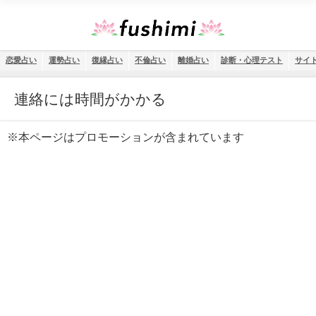
恋愛占い
運勢占い
復縁占い
不倫占い
離婚占い
診断・心理テスト
サイ
連絡には時間がかかる
※本ページはプロモーションが含まれています