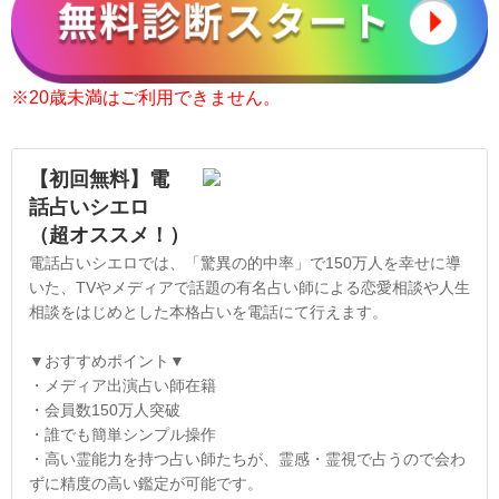
※20歳未満はご利用できません。
【初回無料】電
話占いシエロ
（超オススメ！）
電話占いシエロでは、「驚異の的中率」で150万人を幸せに導
いた、TVやメディアで話題の有名占い師による恋愛相談や人生
相談をはじめとした本格占いを電話にて行えます。
▼おすすめポイント▼
・メディア出演占い師在籍
・会員数150万人突破
・誰でも簡単シンプル操作
・高い霊能力を持つ占い師たちが、霊感・霊視で占うので会わ
ずに精度の高い鑑定が可能です。