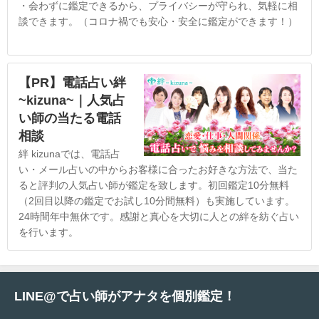
・会わずに鑑定できるから、プライバシーが守られ、気軽に相
談できます。（コロナ禍でも安心・安全に鑑定ができます！）
【PR】電話占い絆
~kizuna~｜人気占
い師の当たる電話
相談
絆 kizunaでは、電話占
い・メール占いの中からお客様に合ったお好きな方法で、当た
ると評判の人気占い師が鑑定を致します。初回鑑定10分無料
（2回目以降の鑑定でお試し10分間無料）も実施しています。
24時間年中無休です。感謝と真心を大切に人との絆を紡ぐ占い
を行います。
LINE@で占い師がアナタを個別鑑定！