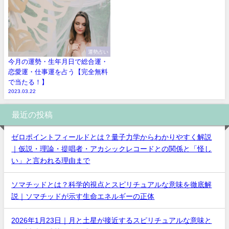
運勢占い
今月の運勢・生年月日で総合運・
恋愛運・仕事運を占う【完全無料
で当たる！】
2023.03.22
最近の投稿
ゼロポイントフィールドとは？量子力学からわかりやすく解説
｜仮説・理論・提唱者・アカシックレコードとの関係と「怪し
い」と言われる理由まで
ソマチッドとは？科学的視点とスピリチュアルな意味を徹底解
説｜ソマチッドが示す生命エネルギーの正体
2026年1月23日｜月と土星が接近するスピリチュアルな意味と