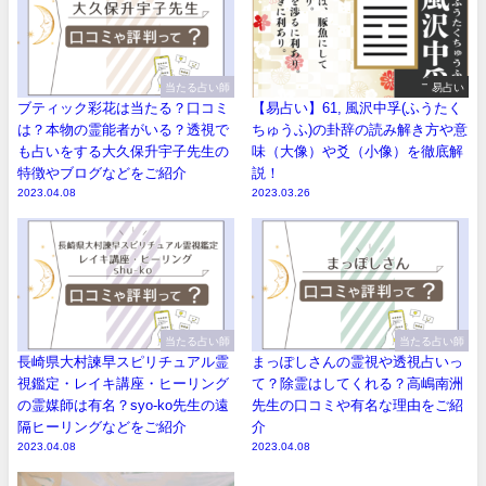
当たる占い師
易占い
ブティック彩花は当たる？口コミ
【易占い】61, 風沢中孚(ふうたく
は？本物の霊能者がいる？透視で
ちゅうふ)の卦辞の読み解き方や意
も占いをする大久保升宇子先生の
味（大像）や爻（小像）を徹底解
特徴やブログなどをご紹介
説！
2023.04.08
2023.03.26
当たる占い師
当たる占い師
長崎県大村諫早スピリチュアル霊
まっぽしさんの霊視や透視占いっ
視鑑定・レイキ講座・ヒーリング
て？除霊はしてくれる？高嶋南洲
の霊媒師は有名？syo-ko先生の遠
先生の口コミや有名な理由をご紹
隔ヒーリングなどをご紹介
介
2023.04.08
2023.04.08