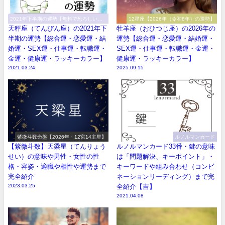
2021年下半期の運勢【無料で恐ろしい程
12星座【2026年（令和8年）の運勢】
当たる！】
天秤座（てんびん座）の2021年下
牡羊座（おひつじ座）の2026年の
半期の運勢【総合運・恋愛運・結
運勢【総合運・恋愛運・結婚運・
婚運・SEX運・仕事運・転職運・
SEX運・仕事運・転職運・金運・
金運・健康運・ラッキーカラー】
健康運・ラッキーカラー】
2021.03.24
2025.09.15
紫微斗数命盤【2026年・12宮14主星】
ルノルマンカード
【紫微斗数】天梁星（てんりょう
ルノルマンカード33番・鍵の意味
せい）の意味や男性・女性の性
は「問題解決、キーポイント」・
格・容姿・適職や相性や運勢まで
キーワードや組み合わせ（コンビ
完全紹介
ネーションリーディング）まで完
2023.03.25
全紹介【吉】
2021.04.08