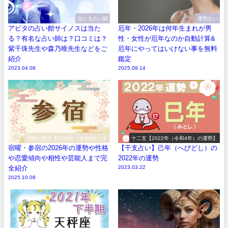
当たる占い師
運勢占い
アピタの占い館サイノスは当た
厄年・2026年は何年生まれが男
る？有名な占い師は？口コミは？
性・女性が厄年なのか自動計算&
紫千珠先生や森乃唯先生などをご
厄年にやってはいけない事を無料
紹介
鑑定
2023.04.08
2025.09.14
宿曜占星術【2026年（令和8年）】
十二支【2022年（令和4年）の運勢】
宿曜・参宿の2026年の運勢や性格
【干支占い】己年（へびどし）の
や恋愛傾向や相性や芸能人まで完
2022年の運勢
全紹介
2023.03.22
2025.10.08