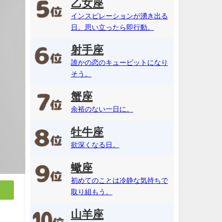
乙女座
インスピレーションが湧き出る
日。思い立ったら即行動。
射手座
誰かの恋のキューピットになり
そう。
蟹座
余裕のない一日に。
牡牛座
欲深くなる日。
蠍座
初めてのことは冷静な気持ちで
取り組もう。
山羊座