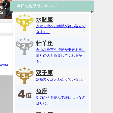
今日の運勢ランキング
診断で
姓名判断・彼との結婚相性は？
名前占い・ひらがなで恋愛
鑑定
運命の人で縁はある？【当たる
パーセント診断！恋愛傾向
無料占い】
格を無料で姓名判断【当た
水瓶座
る！】
次から次へと朗報が舞い込んで
きます。
牡羊座
自由な発言や行動が出来る日。
】
周りの人も応援してくれるか
も。
akura
双子座
決断力が冴えわたっている日。
魚座
努力が実を結んで評価はうなぎ
登りに。