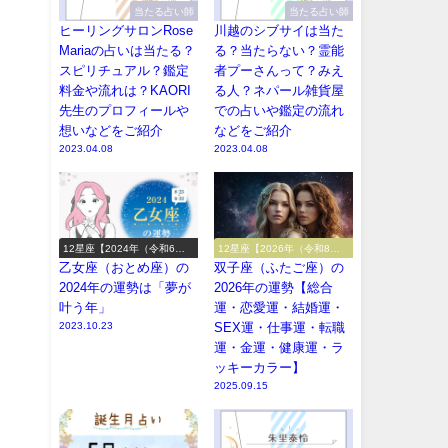
当たる占い師
当たる占い師
ヒーリングサロンRose
川越のシブサイは当た
Mariaの占いは当たる？
る？当たらない？霊能
スピリチュアル？鑑定
者プーさんって？みえ
料金や流れは？KAORI
る人？ネパール雑貨屋
先生のプロフィールや
での占いや鑑定の流れ
想いなどをご紹介
などをご紹介
2023.04.08
2023.04.08
12星座【2024年（令和6
12星座【2026年（令和8
年）の運勢】
年）の運勢】
乙女座（おとめ座）の
双子座（ふたご座）の
2024年の運勢は「夢が
2026年の運勢【総合
叶う年」
運・恋愛運・結婚運・
2023.10.23
SEX運・仕事運・転職
運・金運・健康運・ラ
ッキーカラー】
2025.09.15