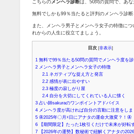
こちらの
メンヘラ診断
は、50問の質問で、あ
無料でしかも99％当たると評判のメンヘラ診
また、メンヘラ男子とメンヘラ女子の特徴につ
れからの人生に役立てましょう。
目次
[
非表示
]
1
無料で99％当たる50問の質問でメンヘラ度を
2
メンヘラ男子とメンヘラ女子の特徴
2.1
ネガティブな捉え方と発言
2.2
感情が表に出やすい
2.3
極度の寂しがり屋
2.4
自分を大切にしてくれている人に懐く
3
占い師sakuraのワンポイントアドバイス
4
メンヘラ度が高ければ自分の言動に注意をしま
5
🦋2025年〇月☓日にアナタの運命大激変？！🦋
6
【期間限定】たった1枚引くだけで未来が好転
7
【2026年の運勢】数秘術で紐解くアナタの202