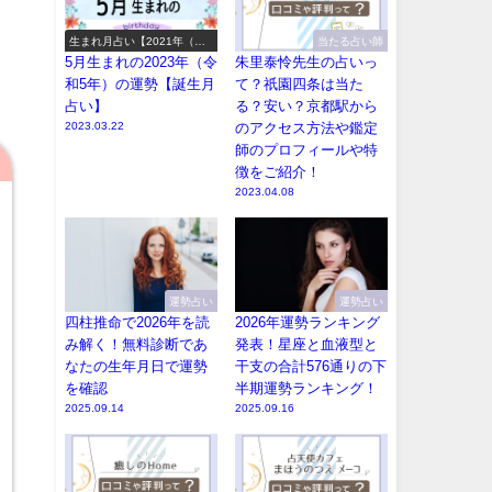
生まれ月占い【2021年（令
当たる占い師
和3年）の運勢】
5月生まれの2023年（令
朱里泰怜先生の占いっ
和5年）の運勢【誕生月
て？祇園四条は当た
占い】
る？安い？京都駅から
2023.03.22
のアクセス方法や鑑定
師のプロフィールや特
徴をご紹介！
2023.04.08
運勢占い
運勢占い
四柱推命で2026年を読
2026年運勢ランキング
み解く！無料診断であ
発表！星座と血液型と
なたの生年月日で運勢
干支の合計576通りの下
を確認
半期運勢ランキング！
2025.09.14
2025.09.16