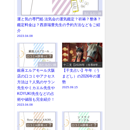
当たる占い師
運と気の専門処 法気会の運気鑑定？祈祷？整体？
鑑定料金は？西原瑞豊先生の予約方法などをご紹
介
2023.04.08
当たる占い師
十二支【2026年（令和8年）
の運勢】
銀座エルアモール大阪
【干支占い】午年（う
店の口コミやアクセス
まどし）の2026年の運
方法は？人気のサラン
勢
先生やミカエル先生や
2025.09.15
KOYUKI先生などの占
術や値段も完全紹介！
2023.04.08