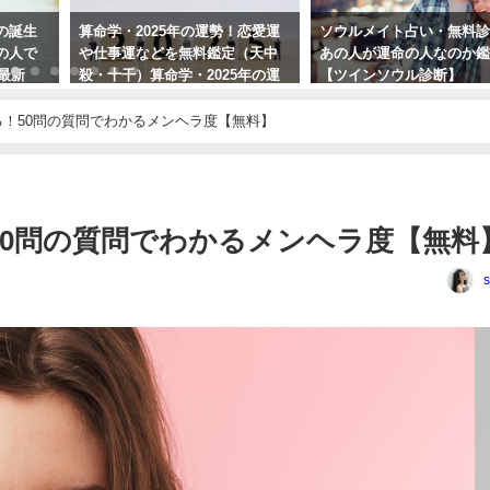
の誕生
算命学・2025年の運勢！恋愛運
ソウルメイト占い・無料
の人で
や仕事運などを無料鑑定（天中
あの人が運命の人なのか
年最新
殺・十干）算命学・2025年の運
【ツインソウル診断】
勢！恋愛運や仕事運などを無料
鑑定（天中殺・十干）
る！50問の質問でわかるメンヘラ度【無料】
50問の質問でわかるメンヘラ度【無料
s