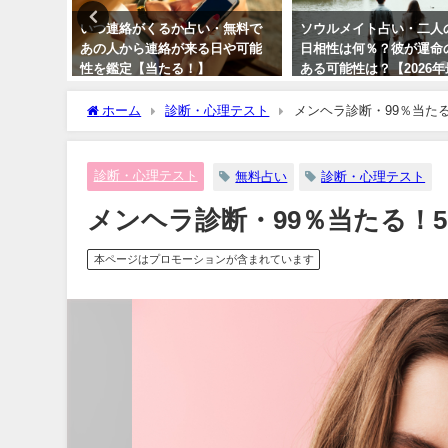
み解く！
いつ連絡がくるか占い・無料で
ソウルメイト占い・二人
年月日で
あの人から連絡が来る日や可能
日相性は何％？彼が運命
性を鑑定【当たる！】
ある可能性は？【2026
版】
ホーム
診断・心理テスト
メンヘラ診断・99％当た
診断・心理テスト
無料占い
診断・心理テスト
メンヘラ診断・99％当たる！
本ページはプロモーションが含まれています