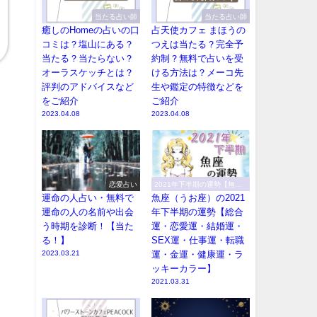
当たる占い師
当たる占い師
癒しのHomeの占いの口
占天使カフェ まほうの
コミは？塩山にある？
つえは当たる？完全予
当たる？当たらない？
約制？無料で占いを受
オーラスケッチとは？
ける方法は？メーコ先
評判のアドバイスなど
生や鑑定の特徴などを
をご紹介
ご紹介
2023.04.08
2023.04.08
恋愛占い
2021年下半期の運勢【無料
で恐ろしい程当たる！】
運命の人占い・無料で
魚座（うお座）の2021
運命の人の名前や出会
年下半期の運勢【総合
う時期を診断！【当た
運・恋愛運・結婚運・
る！】
SEX運・仕事運・転職
2023.03.21
運・金運・健康運・ラ
ッキーカラー】
2021.03.31