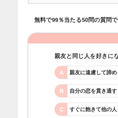
無料で99％当たる50問の質問
親友と同じ人を好きに
A
親友に遠慮して諦め
B
自分の恋を貫き通す
C
すぐに飽きて他の人