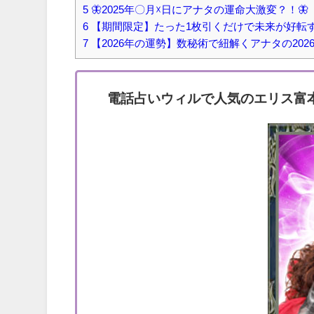
5
🦋2025年〇月☓日にアナタの運命大激変？！🦋
6
【期間限定】たった1枚引くだけで未来が好転
7
【2026年の運勢】数秘術で紐解くアナタの202
電話占いウィルで人気のエリス富