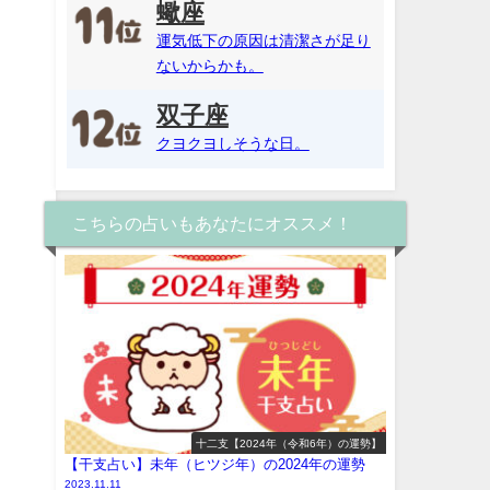
蠍座
運気低下の原因は清潔さが足り
ないからかも。
双子座
クヨクヨしそうな日。
こちらの占いもあなたにオススメ！
十二支【2024年（令和6年）の運勢】
【干支占い】未年（ヒツジ年）の2024年の運勢
2023.11.11