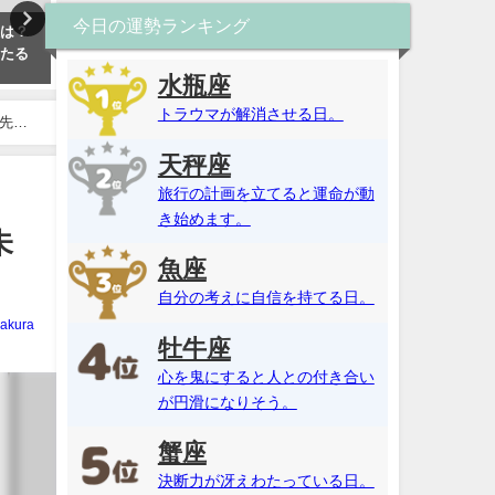
今日の運勢ランキング
性は？
いつ連絡がくるか占い・無料で
算命学・2025年の運勢！恋
当たる
あの人から連絡が来る日や可能
や仕事運などを無料鑑定（
性を鑑定【当たる！】
殺・十干）算命学・2025年
水瓶座
勢！恋愛運や仕事運などを
トラウマが解消させる日。
鑑定（天中殺・十干）
先生
天秤座
旅行の計画を立てると運命が動
き始めます。
未
魚座
自分の考えに自信を持てる日。
akura
牡牛座
心を鬼にすると人との付き合い
が円滑になりそう。
蟹座
決断力が冴えわたっている日。