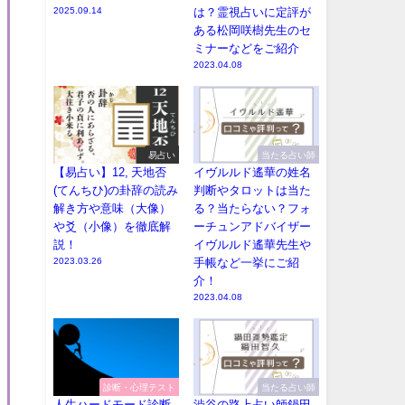
2025.09.14
は？霊視占いに定評が
ある松岡咲樹先生のセ
ミナーなどをご紹介
2023.04.08
易占い
当たる占い師
【易占い】12, 天地否
イヴルルド遙華の姓名
(てんちひ)の卦辞の読み
判断やタロットは当た
解き方や意味（大像）
る？当たらない？フォ
や爻（小像）を徹底解
ーチュンアドバイザー
説！
イヴルルド遙華先生や
2023.03.26
手帳など一挙にご紹
介！
2023.04.08
診断・心理テスト
当たる占い師
人生ハードモード診断
渋谷の路上占い師鍋田