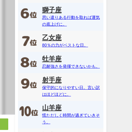
獅子座
思い遣りある行動を取れば運気
の底上げに。
乙女座
80％の力がベストな日。
牡羊座
忍耐強さを発揮できないかも。
射手座
保守的になりやすい日。言い訳
はほどほどに。
山羊座
慌ただしく時間が過ぎていきそ
う。