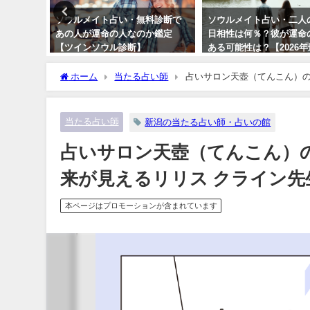
恋愛相性
ソウルメイト占い・無料診断で
ソウルメイト占い・二人
傾向や性
あの人が運命の人なのか鑑定
日相性は何％？彼が運命
当た
【ツインソウル診断】
ある可能性は？【2026
版】
ホーム
当たる占い師
占いサロン天壺（てんこん）の
などをご紹介
当たる占い師
新潟の当たる占い師・占いの館
占いサロン天壺（てんこん）
来が見えるリリス クライン先
本ページはプロモーションが含まれています