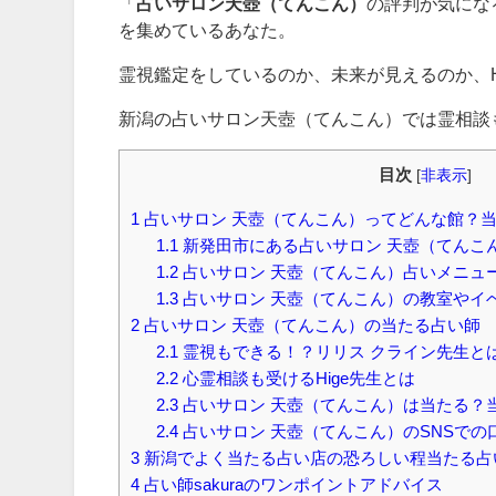
「
占いサロン天壺（てんこん）
の評判が気にな
を集めているあなた。
霊視鑑定をしているのか、未来が見えるのか、H
新潟の占いサロン天壺（てんこん）では霊相談
目次
[
非表示
]
1
占いサロン 天壺（てんこん）ってどんな館？
1.1
新発田市にある占いサロン 天壺（てんこ
1.2
占いサロン 天壺（てんこん）占いメニュ
1.3
占いサロン 天壺（てんこん）の教室やイ
2
占いサロン 天壺（てんこん）の当たる占い師
2.1
霊視もできる！？リリス クライン先生と
2.2
心霊相談も受けるHige先生とは
2.3
占いサロン 天壺（てんこん）は当たる？
2.4
占いサロン 天壺（てんこん）のSNSでの
3
新潟でよく当たる占い店の恐ろしい程当たる占
4
占い師sakuraのワンポイントアドバイス