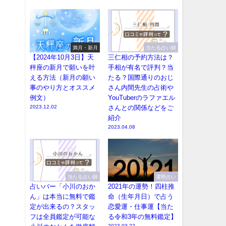
満月・新月
当たる占い師
【2024年10月3日】天
三仁相の予約方法は？
秤座の新月で願いを叶
手相が有名で評判？当
える方法（新月の願い
たる？国際通りのおじ
事のやり方とオススメ
さん内間先生の占術や
例文）
YouTuberのラファエル
2023.12.02
さんとの関係などをご
紹介
2023.04.08
当たる占い師
運勢占い
占いバー「小川のおか
2021年の運勢！四柱推
ん」は本当に無料で鑑
命（生年月日）で占う
定が出来るの？スタッ
恋愛運・仕事運【当た
フは全員鑑定が可能な
る令和3年の無料鑑定】
2023.03.22