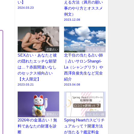
い】
える方法（満月の願い
2024.03.23
事のやり方とオススメ
例文）
2023.12.08
恋愛占い
当たる占い師
SEX占い・あなたと彼
北千住の当たる占い師
の隠れたエッチな願望
｜占いサロンShangri-
は…？赤面間違いなし
La（シャングリラ）や
のセックス傾向占い
西澤良俊先生など完全
【大人限定】
紹介
2023.03.21
2023.04.08
運勢占い
当たる占い師
2026年の金運占い！無
Spring Heartのスピリチ
料であなたの財運を診
ュアルって？開運方法
断
が当たる？鑑定料金