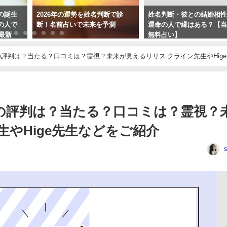
の誕生
2026年の運勢を姓名判断で診
姓名判断・彼との結婚相
の人で
断！名前占いで未来を予測
運命の人で縁はある？【
年最新
無料占い】
評判は？当たる？口コミは？霊視？未来が見えるリリス クライン先生やHige
の評判は？当たる？口コミは？霊視？
生やHige先生などをご紹介
s