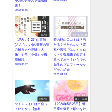
小川のおかんを徹底解
説！
2023.04.08
易占い
当たる占い師
【易占い】27, 山雷頤
時の館の口コミは？当
(さんらいい)の卦辞の読
たる？当たらない？霊
み解き方や意味（大
視や透視ではなくタロ
像）や爻（小像）を徹
ットや数秘術で鑑定す
底解説！
るって本当？ひらひら
2023.03.26
先生のプロフィールな
どをご紹介
2023.04.08
恋愛占い
満月・新月
ツインレイには出会っ
【2024年5月23日】射
ているか？【無料占
手座の満月で願いを叶