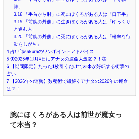
神」
3.18
「手首から肘」に死にぼくろがある人は「口下手」
3.19
「前腕の外側」に生きぼくろがある人は「ゆっくり
と進む人」
3.20
「前腕の外側」に死にぼくろがある人は「軽率な行
動をしがち」
4
占い師sakuraのワンポイントアドバイス
5
🦋2025年〇月☓日にアナタの運命大激変？！🦋
6
【期間限定】たった1枚引くだけで未来が好転する衝撃の
占い
7
【2026年の運勢】数秘術で紐解くアナタの2026年の運命
は？！
腕にほくろがある人は前世が魔女っ
て本当？