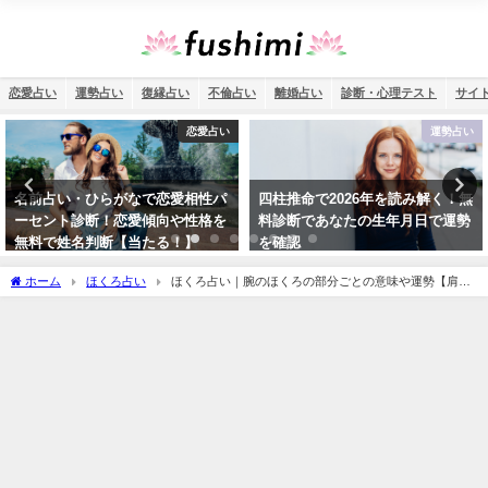
恋愛占い
運勢占い
復縁占い
不倫占い
離婚占い
診断・心理テスト
サイ
運勢占い
恋愛占い
四柱推命で2026年を読み解く！無
ソウルメイト占い・無料診断であ
料診断であなたの生年月日で運勢
の人が運命の人なのか鑑定【ツイ
を確認
ンソウル診断】
ホーム
ほくろ占い
ほくろ占い｜腕のほくろの部分ごとの意味や運勢【肩や
左右の腕などにあるほくろの意味って？腕にほくろがある人は前世が魔女って本
当？】