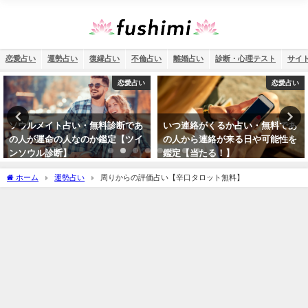
恋愛占い
運勢占い
復縁占い
不倫占い
離婚占い
診断・心理テスト
サイ
恋愛占い
恋愛占い
いつ連絡がくるか占い・無料であ
名前占い・ひらがなで恋愛相性パ
の人から連絡が来る日や可能性を
ーセント診断！恋愛傾向や性格を
鑑定【当たる！】
無料で姓名判断【当たる！】
ホーム
運勢占い
周りからの評価占い【辛口タロット無料】