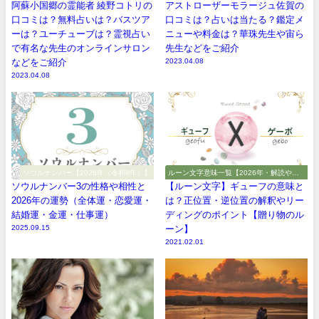
阿蘇小国郷の霊能者 綾野コトリの
アストローザーモラージュ佐賀の
口コミは？無料占いは？バスツア
口コミは？占いは当たる？鑑定メ
ーは？ユーチューブは？霊視占い
ニューや料金は？華珠先生や宙ら
で有名な先生のオンラインサロン
先生などをご紹介
などをご紹介
2023.04.08
2023.04.08
ソウルナンバー【2026年（令和8年）】
ルーン文字意味一覧【2026年・解読や解
釈やアルファベット】
ソウルナンバー3の性格や相性と
【ルーン文字】ギューフの意味と
2026年の運勢（全体運・恋愛運・
は？正位置・逆位置の解釈やリー
結婚運・金運・仕事運）
ディングのポイント【贈り物のル
2025.09.15
ーン】
2021.02.01