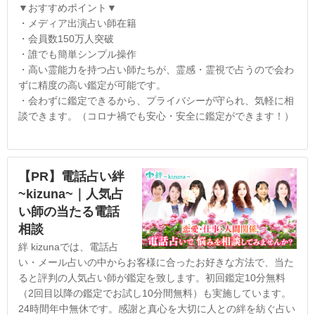
▼おすすめポイント▼
・メディア出演占い師在籍
・会員数150万人突破
・誰でも簡単シンプル操作
・高い霊能力を持つ占い師たちが、霊感・霊視で占うので会わ
ずに精度の高い鑑定が可能です。
・会わずに鑑定できるから、プライバシーが守られ、気軽に相
談できます。（コロナ禍でも安心・安全に鑑定ができます！）
【PR】電話占い絆
~kizuna~｜人気占
い師の当たる電話
相談
絆 kizunaでは、電話占
い・メール占いの中からお客様に合ったお好きな方法で、当た
ると評判の人気占い師が鑑定を致します。初回鑑定10分無料
（2回目以降の鑑定でお試し10分間無料）も実施しています。
24時間年中無休です。感謝と真心を大切に人との絆を紡ぐ占い