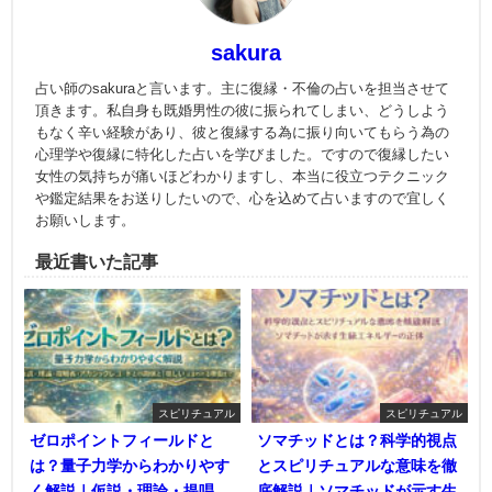
sakura
占い師のsakuraと言います。主に復縁・不倫の占いを担当させて
頂きます。私自身も既婚男性の彼に振られてしまい、どうしよう
もなく辛い経験があり、彼と復縁する為に振り向いてもらう為の
心理学や復縁に特化した占いを学びました。ですので復縁したい
女性の気持ちが痛いほどわかりますし、本当に役立つテクニック
や鑑定結果をお送りしたいので、心を込めて占いますので宜しく
お願いします。
最近書いた記事
スピリチュアル
スピリチュアル
ゼロポイントフィールドと
ソマチッドとは？科学的視点
は？量子力学からわかりやす
とスピリチュアルな意味を徹
く解説｜仮説・理論・提唱
底解説｜ソマチッドが示す生