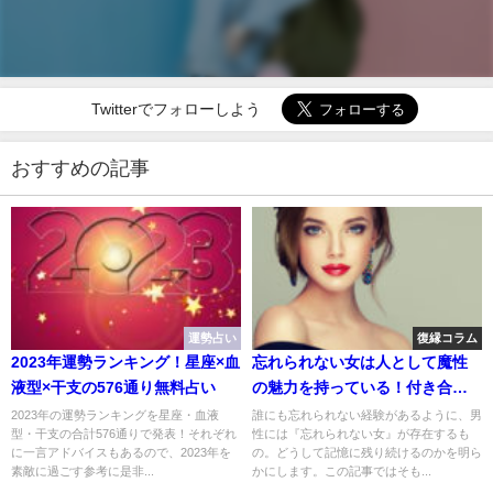
Twitterでフォローしよう
おすすめの記事
運勢占い
復縁コラム
2023年運勢ランキング！星座×血
忘れられない女は人として魔性
液型×干支の576通り無料占い
の魅力を持っている！付き合っ
てない男性や既婚男性すら虜に
2023年の運勢ランキングを星座・血液
誰にも忘れられない経験があるように、男
型・干支の合計576通りで発表！それぞれ
性には『忘れられない女』が存在するも
する理由
に一言アドバイスもあるので、2023年を
の。どうして記憶に残り続けるのかを明ら
素敵に過ごす参考に是非...
かにします。この記事ではそも...