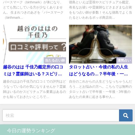
る理由や生まれつきのあざの位
蒼天先生や占い処はるいち堂、
バースマーク（birthmark）が体になり、
徳島といえば霊視やスピリチュアル鑑定、
とても気にしている方が少なくありませ
有名なお祓いや霊媒師などさまざまな占術
置でわかるスピリチュアルな意
千里眼徳島駅前店やガラスの部
ん。 生まれつきのあざを「バースマーク
をもつ占い師が多数！そんな徳島でよく当
味も完全紹介【バースマークが
屋など完全紹介！
（birthmark...
たるといわれるポッポ商店街...
ある芸能人も紹介】
当たる占い師
運勢占い
越谷のはは 千佳乃鑑定所の口コ
タロット占い・今後の私の人生
ミは？霊媒師はいる？スピリチ
はどうなるの…？半年後・一年
ュアル要素はある？先生の特徴
後・3年後の未来に人生はどう変
越谷のははの千佳乃の口コミでの評判はど
自分のこれからの人生どうなっちゃうんだ
うなっているのか気になりませんか？霊媒
ろう…とお悩みの方へ。こちらでは無料の
や鑑定への想いやメニューや料
わる？【無料で当たる！】
師はいるのかスピリチュアル要素はあるの
タロット占いで半年後・一年後・3年後の
金などをご紹介
かも知っておきたいところで...
あなたの未来に起きる事や人...
今日の運勢ランキング