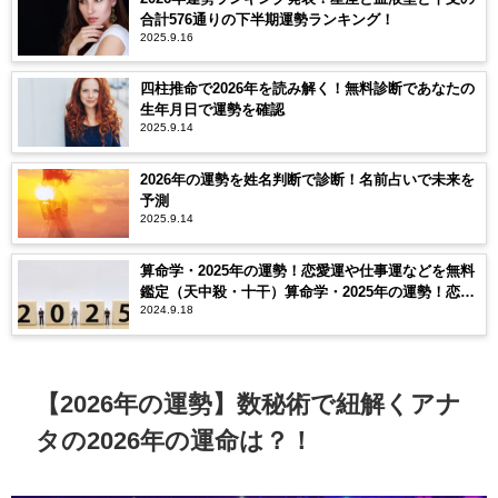
合計576通りの下半期運勢ランキング！
2025.9.16
四柱推命で2026年を読み解く！無料診断であなたの
生年月日で運勢を確認
2025.9.14
2026年の運勢を姓名判断で診断！名前占いで未来を
予測
2025.9.14
算命学・2025年の運勢！恋愛運や仕事運などを無料
鑑定（天中殺・十干）算命学・2025年の運勢！恋愛
2024.9.18
運や仕事運などを無料鑑定（天中殺・十干）
【2026年の運勢】数秘術で紐解くアナ
タの2026年の運命は？！