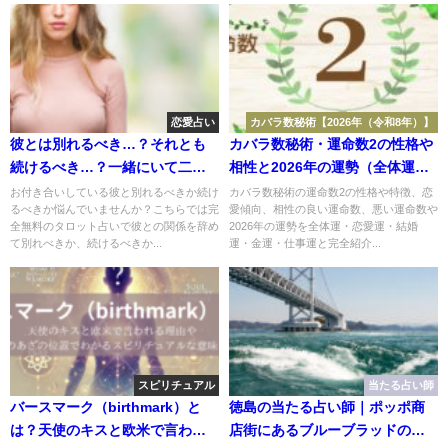
恋愛占い
カバラ数秘術【2026年（令和8年）】
彼とは別れるべき…？それとも
カバラ数秘術・運命数2の性格や
続けるべき…？一緒にいて二人
相性と2026年の運勢（全体運・
は幸せになれるの…？【完全無
恋愛運・結婚運・金運・仕事
お付き合いしている彼と別れるべきか続け
カバラ数秘術の運命数2の性格や特徴、恋
るべきか悩んでいませんか？こちらでは完
愛傾向、相性の良い運命数、悪い運命数や
料タロット占い】
運）
全無料のタロット占いで彼との関係を辞め
2026年の運勢を全体運・恋愛運・結婚
て別れべきか、続けるべきか...
運・金運・仕事運と完全紹介...
スピリチュアル
当たる占い師
バースマーク（birthmark）と
徳島の当たる占い師｜ポッポ商
は？天使のキスと欧米で言われ
店街にあるブルーブラッドの劉