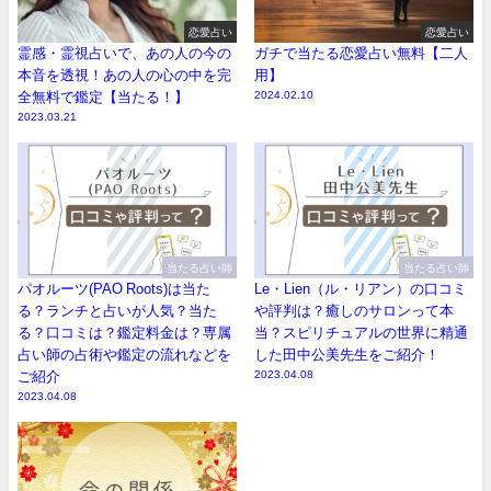
恋愛占い
恋愛占い
霊感・霊視占いで、あの人の今の
ガチで当たる恋愛占い無料【二人
本音を透視！あの人の心の中を完
用】
全無料で鑑定【当たる！】
2024.02.10
2023.03.21
当たる占い師
当たる占い師
パオルーツ(PAO Roots)は当た
Le・Lien（ル・リアン）の口コミ
る？ランチと占いが人気？当た
や評判は？癒しのサロンって本
る？口コミは？鑑定料金は？専属
当？スピリチュアルの世界に精通
占い師の占術や鑑定の流れなどを
した田中公美先生をご紹介！
ご紹介
2023.04.08
2023.04.08