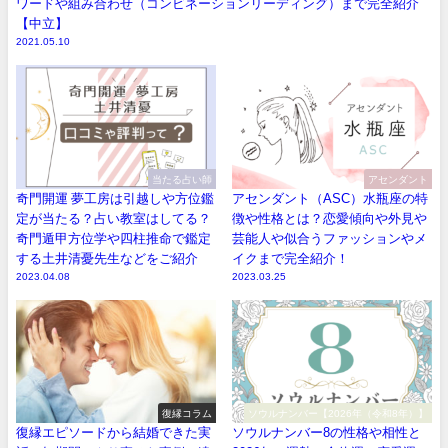
ワードや組み合わせ（コンビネーションリーディング）まで完全紹介
【中立】
2021.05.10
当たる占い師
アセンダント
奇門開運 夢工房は引越しや方位鑑
アセンダント（ASC）水瓶座の特
定が当たる？占い教室はしてる？
徴や性格とは？恋愛傾向や外見や
奇門遁甲方位学や四柱推命で鑑定
芸能人や似合うファッションやメ
する土井清憂先生などをご紹介
イクまで完全紹介！
2023.04.08
2023.03.25
復縁コラム
ソウルナンバー【2026年（令和8年）】
復縁エピソードから結婚できた実
ソウルナンバー8の性格や相性と