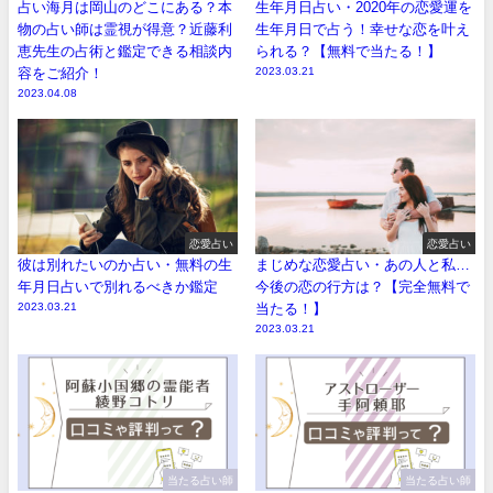
占い海月は岡山のどこにある？本
生年月日占い・2020年の恋愛運を
物の占い師は霊視が得意？近藤利
生年月日で占う！幸せな恋を叶え
恵先生の占術と鑑定できる相談内
られる？【無料で当たる！】
容をご紹介！
2023.03.21
2023.04.08
恋愛占い
恋愛占い
彼は別れたいのか占い・無料の生
まじめな恋愛占い・あの人と私…
年月日占いで別れるべきか鑑定
今後の恋の行方は？【完全無料で
2023.03.21
当たる！】
2023.03.21
当たる占い師
当たる占い師