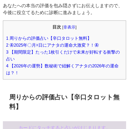
あなたへの本当の評価を包み隠さずにお伝えしますので、
今後に役立てるために診断に進みましょう。
目次
[
非表示
]
1
周りからの評価占い【辛口タロット無料】
2
🦋2025年〇月☓日にアナタの運命大激変？！🦋
3
【期間限定】たった1枚引くだけで未来が好転する衝撃の
占い
4
【2026年の運勢】数秘術で紐解くアナタの2026年の運命
は？！
周りからの評価占い【辛口タロット無
料】
カードにタッチすると占いがはじまります。