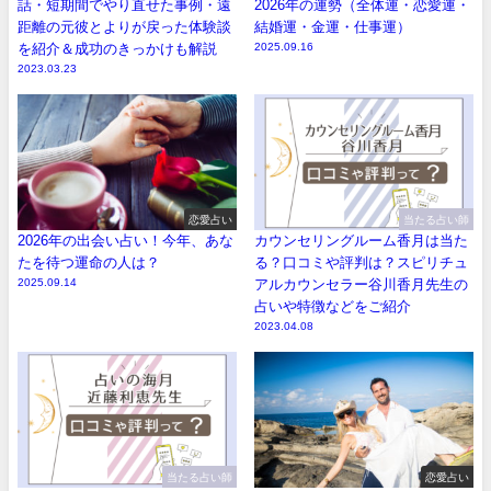
話・短期間でやり直せた事例・遠
2026年の運勢（全体運・恋愛運・
距離の元彼とよりが戻った体験談
結婚運・金運・仕事運）
を紹介＆成功のきっかけも解説
2025.09.16
2023.03.23
恋愛占い
当たる占い師
2026年の出会い占い！今年、あな
カウンセリングルーム香月は当た
たを待つ運命の人は？
る？口コミや評判は？スピリチュ
2025.09.14
アルカウンセラー谷川香月先生の
占いや特徴などをご紹介
2023.04.08
当たる占い師
恋愛占い