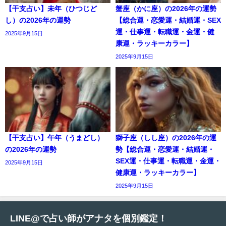
【干支占い】未年（ひつじど
蟹座（かに座）の2026年の運勢
し）の2026年の運勢
【総合運・恋愛運・結婚運・SEX
運・仕事運・転職運・金運・健
2025年9月15日
康運・ラッキーカラー】
2025年9月15日
【干支占い】午年（うまどし）
獅子座（しし座）の2026年の運
の2026年の運勢
勢【総合運・恋愛運・結婚運・
SEX運・仕事運・転職運・金運・
2025年9月15日
健康運・ラッキーカラー】
2025年9月15日
LINE@で占い師がアナタを個別鑑定！