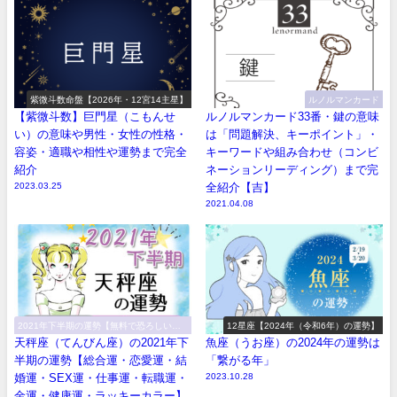
紫微斗数命盤【2026年・12宮14主星】
ルノルマンカード
【紫微斗数】巨門星（こもんせ
ルノルマンカード33番・鍵の意味
い）の意味や男性・女性の性格・
は「問題解決、キーポイント」・
容姿・適職や相性や運勢まで完全
キーワードや組み合わせ（コンビ
紹介
ネーションリーディング）まで完
2023.03.25
全紹介【吉】
2021.04.08
2021年下半期の運勢【無料で恐ろしい程
12星座【2024年（令和6年）の運勢】
当たる！】
天秤座（てんびん座）の2021年下
魚座（うお座）の2024年の運勢は
半期の運勢【総合運・恋愛運・結
「繋がる年」
婚運・SEX運・仕事運・転職運・
2023.10.28
金運・健康運・ラッキーカラー】