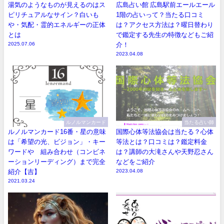
湯気のようなものが見えるのはス
広島占い館 広島駅前エールエール
ピリチュアルなサイン？白いも
1階の占いって？当たる口コミ
や・気配・霊的エネルギーの正体
は？アクセス方法は？曜日替わり
とは
で鑑定する先生の特徴などもご紹
2025.07.06
介！
2023.04.08
ルノルマンカード
当たる占い師
ルノルマンカード16番・星の意味
国際心体等法協会は当たる？心体
は「希望の光、ビジョン」・キー
等法とは？口コミは？鑑定料金
ワードや 組み合わせ（コンビネ
は？講師の大滝さんや天野忍さん
ーションリーディング）まで完全
などをご紹介
紹介【吉】
2023.04.08
2021.03.24