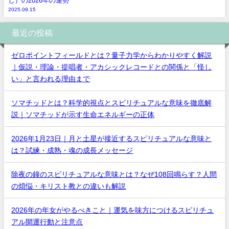
し）の2026年の運勢
2025.09.15
最近の投稿
ゼロポイントフィールドとは？量子力学からわかりやすく解説
｜仮説・理論・提唱者・アカシックレコードとの関係と「怪し
い」と言われる理由まで
ソマチッドとは？科学的視点とスピリチュアルな意味を徹底解
説｜ソマチッドが示す生命エネルギーの正体
2026年1月23日｜月と土星が接近するスピリチュアルな意味と
は？試練・成熟・魂の成長メッセージ
除夜の鐘のスピリチュアルな意味とは？なぜ108回鳴らす？人間
の煩悩・キリスト教との違いも解説
2026年の年女がやるべきこと｜運気を味方につけるスピリチュ
アル開運行動と注意点