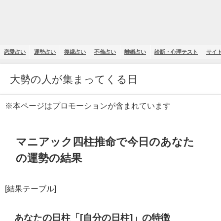
恋愛占い
運勢占い
復縁占い
不倫占い
離婚占い
診断・心理テスト
サイ
大勢の人が集まってくる日
※本ページはプロモーションが含まれています
マニアック四柱推命で今日のあなた
の運勢の結果
[結果テーブル]
あなたの日柱「[自分の日柱]」の特徴