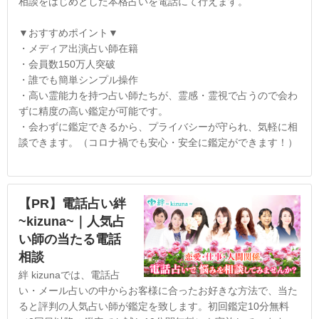
相談をはじめとした本格占いを電話にて行えます。
▼おすすめポイント▼
・メディア出演占い師在籍
・会員数150万人突破
・誰でも簡単シンプル操作
・高い霊能力を持つ占い師たちが、霊感・霊視で占うので会わ
ずに精度の高い鑑定が可能です。
・会わずに鑑定できるから、プライバシーが守られ、気軽に相
談できます。（コロナ禍でも安心・安全に鑑定ができます！）
【PR】電話占い絆
~kizuna~｜人気占
い師の当たる電話
相談
絆 kizunaでは、電話占
い・メール占いの中からお客様に合ったお好きな方法で、当た
ると評判の人気占い師が鑑定を致します。初回鑑定10分無料