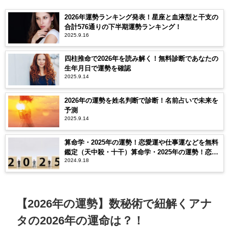
2026年運勢ランキング発表！星座と血液型と干支の
合計576通りの下半期運勢ランキング！
2025.9.16
四柱推命で2026年を読み解く！無料診断であなたの
生年月日で運勢を確認
2025.9.14
2026年の運勢を姓名判断で診断！名前占いで未来を
予測
2025.9.14
算命学・2025年の運勢！恋愛運や仕事運などを無料
鑑定（天中殺・十干）算命学・2025年の運勢！恋愛
2024.9.18
運や仕事運などを無料鑑定（天中殺・十干）
【2026年の運勢】数秘術で紐解くアナ
タの2026年の運命は？！