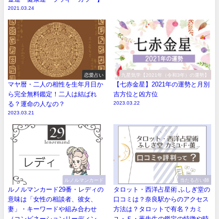
2021.03.24
恋愛占い
九星気学【2021年（令和3年）の運勢】
マヤ暦・二人の相性を生年月日か
【七赤金星】2021年の運勢と月別
ら完全無料鑑定！二人は結ばれ
吉方位と凶方位
る？運命の人なの？
2023.03.22
2023.03.21
ルノルマンカード
当たる占い師
ルノルマンカード29番・レディの
タロット・西洋占星術 ふしぎ堂の
意味は「女性の相談者、彼女、
口コミは？奈良駅からのアクセス
妻」・キーワードや組み合わせ
方法は？タロットで有名？カミ
（コンビネーションリーディン
ユ・Ｆ・薫先生の鑑定の特徴や時