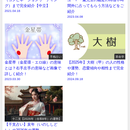
グ）まで完全紹介【中立】
間外に占ってもらう方法などをご
2021.04.16
紹介
2023.04.08
手相占い
算命学
金星帯（金星環・エロ線）の意味
【2025年】大樹（甲）の人の性格
とは？右手左手の意味など画像で
や運勢、恋愛傾向や相性まで完全
詳しく紹介！
紹介！
2023.03.30
2024.09.18
十二支【2026年（令和8年）の運勢】
【干支占い】亥年（いのししど