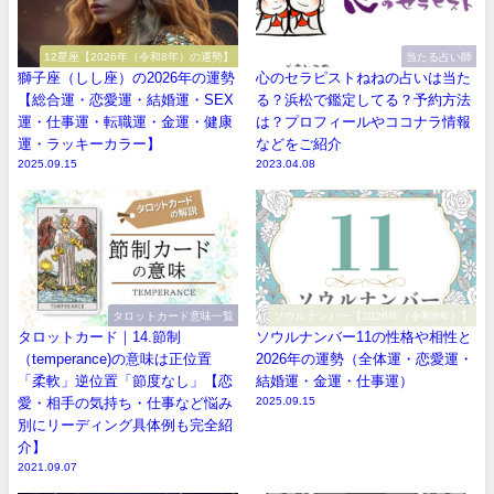
12星座【2026年（令和8年）の運勢】
当たる占い師
獅子座（しし座）の2026年の運勢
心のセラピストねねの占いは当た
【総合運・恋愛運・結婚運・SEX
る？浜松で鑑定してる？予約方法
運・仕事運・転職運・金運・健康
は？プロフィールやココナラ情報
運・ラッキーカラー】
などをご紹介
2025.09.15
2023.04.08
タロットカード意味一覧
ソウルナンバー【2026年（令和8年）】
タロットカード｜14.節制
ソウルナンバー11の性格や相性と
（temperance)の意味は正位置
2026年の運勢（全体運・恋愛運・
「柔軟」逆位置「節度なし」【恋
結婚運・金運・仕事運）
愛・相手の気持ち・仕事など悩み
2025.09.15
別にリーディング具体例も完全紹
介】
2021.09.07