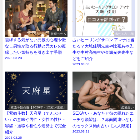
復縁コラム
当たる占い師
復縁する気がない元彼の心理や脈
占いヒーリングサロン アマナは当
なし男性が取る行動と元カレの復
たる？大城佳明先生や比嘉あや先
縁したい気持ちを引き出す手順
生や中村亮先生や金城光夫先生な
2023.03.23
どをご紹介
2023.04.08
紫微斗数命盤【2026年・12宮14主星】
恋愛占い
【紫微斗数】天府星（てんぷせ
SEX占い・あなたと彼の隠れたエ
い）の意味や男性・女性の性格・
ッチな願望は…？赤面間違いなし
容姿・適職や相性や運勢まで完全
のセックス傾向占い【大人限定】
紹介
2023.03.21
2023.03.25