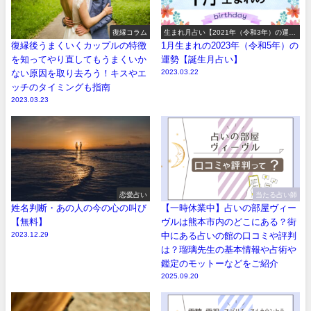
復縁コラム
生まれ月占い【2021年（令和3年）の運
勢】
復縁後うまくいくカップルの特徴
1月生まれの2023年（令和5年）の
を知ってやり直してもうまくいか
運勢【誕生月占い】
ない原因を取り去ろう！キスやエ
2023.03.22
ッチのタイミングも指南
2023.03.23
恋愛占い
当たる占い師
姓名判断・あの人の今の心の叫び
【一時休業中】占いの部屋ヴィー
【無料】
ヴルは熊本市内のどこにある？街
2023.12.29
中にある占いの館の口コミや評判
は？瑠璃先生の基本情報や占術や
鑑定のモットーなどをご紹介
2025.09.20