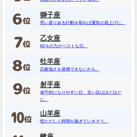
獅子座
思い遣りある行動を取れば運気の底上げに。
乙女座
80％の力がベストな日。
牡羊座
忍耐強さを発揮できないかも。
射手座
保守的になりやすい日。言い訳はほどほど
に。
山羊座
慌ただしく時間が過ぎていきそう。
蠍座