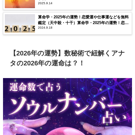
2025.9.14
算命学・2025年の運勢！恋愛運や仕事運などを無料
鑑定（天中殺・十干）算命学・2025年の運勢！恋愛
2024.9.18
運や仕事運などを無料鑑定（天中殺・十干）
【2026年の運勢】数秘術で紐解くアナ
タの2026年の運命は？！