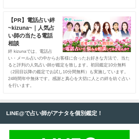
【PR】電話占い絆
~kizuna~｜人気占
い師の当たる電話
相談
絆 kizunaでは、電話占
い・メール占いの中からお客様に合ったお好きな方法で、当た
ると評判の人気占い師が鑑定を致します。初回鑑定10分無料
（2回目以降の鑑定でお試し10分間無料）も実施しています。
24時間年中無休です。感謝と真心を大切に人との絆を紡ぐ占い
を行います。
LINE@で占い師がアナタを個別鑑定！