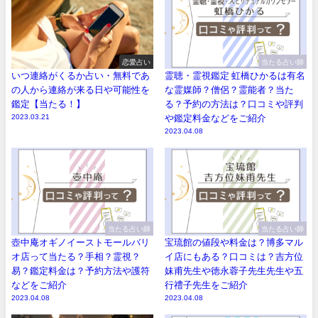
恋愛占い
当たる占い師
いつ連絡がくるか占い・無料であ
霊聴・霊視鑑定 虹橋ひかるは有名
の人から連絡が来る日や可能性を
な霊媒師？僧侶？霊能者？当た
鑑定【当たる！】
る？予約の方法は？口コミや評判
2023.03.21
や鑑定料金などをご紹介
2023.04.08
当たる占い師
当たる占い師
壺中庵オギノイーストモールバリ
宝琉館の値段や料金は？博多マル
オ店って当たる？手相？霊視？
イ店にもある？口コミは？吉方位
易？鑑定料金は？予約方法や護符
妹甫先生や徳永蓉子先生先生や五
などをご紹介
行禮子先生をご紹介
2023.04.08
2023.04.08