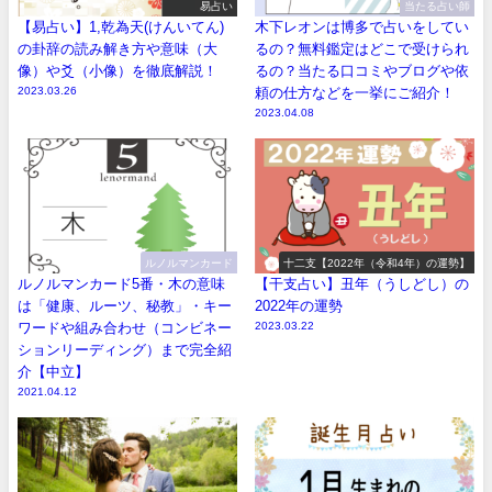
易占い
当たる占い師
【易占い】1,乾為天(けんいてん)
木下レオンは博多で占いをしてい
の卦辞の読み解き方や意味（大
るの？無料鑑定はどこで受けられ
像）や爻（小像）を徹底解説！
るの？当たる口コミやブログや依
2023.03.26
頼の仕方などを一挙にご紹介！
2023.04.08
ルノルマンカード
十二支【2022年（令和4年）の運勢】
ルノルマンカード5番・木の意味
【干支占い】丑年（うしどし）の
は「健康、ルーツ、秘教」・キー
2022年の運勢
ワードや組み合わせ（コンビネー
2023.03.22
ションリーディング）まで完全紹
介【中立】
2021.04.12