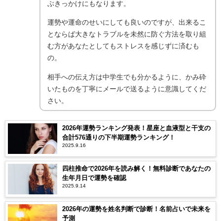
ぶきっかけにもなります。
運勢や運命のせいにしても良いのですが、出来るこ
とならば大きなトラブルを未然に防ぐ方法を取り組
む方があなたとしてもストレスを感じずに済むも
の。
相手への伝え方は中学生でも分かるように、かみ砕
いたものを丁寧にメールで送るように意識してくだ
さい。
2026年運勢ランキング発表！星座と血液型と干支の
合計576通りの下半期運勢ランキング！
2025.9.16
四柱推命で2026年を読み解く！無料診断であなたの
生年月日で運勢を確認
2025.9.14
2026年の運勢を姓名判断で診断！名前占いで未来を
予測