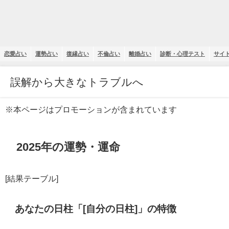
恋愛占い
運勢占い
復縁占い
不倫占い
離婚占い
診断・心理テスト
サイ
誤解から大きなトラブルへ
※本ページはプロモーションが含まれています
2025年の運勢・運命
[結果テーブル]
あなたの日柱「[自分の日柱]」の特徴