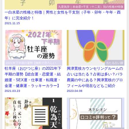
九星気学｜本命星×干支（十二支）別の性格や特徴
一白水星の性格と特徴｜男性と女性を干支別（子年・卯年・午年・酉
年）に完全紹介！
2021.11.15
2021年下半期の運勢【無料で恐ろしい程
当たる占い師
当たる！】
牡羊座（おひつじ座）の2021年下
興津寛枝カウンセリングルームの
半期の運勢【総合運・恋愛運・結
占いは当たる？占術は多い？バラ
婚運・SEX運・仕事運・転職運・
農園の中にある？興津寛枝のプロ
金運・健康運・ラッキーカラー】
フィールや現在などもご紹介
2021.03.23
2023.04.08