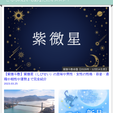
紫微斗数命盤【2026年・12宮14主星】
【紫微斗数】紫微星（しびせい）の意味や男性・女性の性格・容姿・適
職や相性や運勢まで完全紹介
2023.03.25