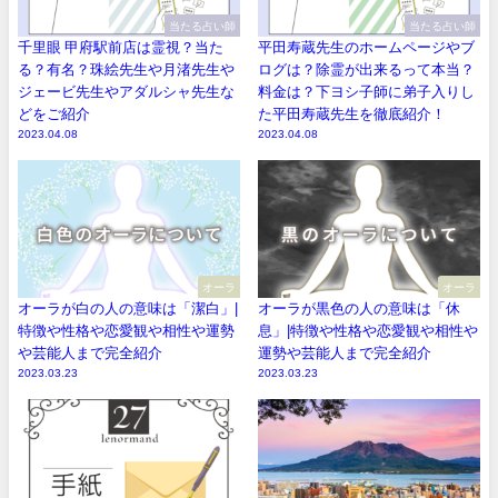
当たる占い師
当たる占い師
千里眼 甲府駅前店は霊視？当た
平田寿蔵先生のホームページやブ
る？有名？珠絵先生や月渚先生や
ログは？除霊が出来るって本当？
ジェービ先生やアダルシャ先生な
料金は？下ヨシ子師に弟子入りし
どをご紹介
た平田寿蔵先生を徹底紹介！
2023.04.08
2023.04.08
オーラ
オーラ
オーラが白の人の意味は「潔白」|
オーラが黒色の人の意味は「休
特徴や性格や恋愛観や相性や運勢
息」|特徴や性格や恋愛観や相性や
や芸能人まで完全紹介
運勢や芸能人まで完全紹介
2023.03.23
2023.03.23