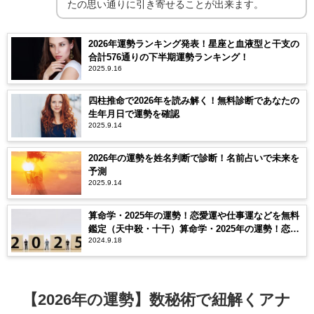
たの思い通りに引き寄せることが出来ます。
2026年運勢ランキング発表！星座と血液型と干支の
合計576通りの下半期運勢ランキング！
2025.9.16
四柱推命で2026年を読み解く！無料診断であなたの
生年月日で運勢を確認
2025.9.14
2026年の運勢を姓名判断で診断！名前占いで未来を
予測
2025.9.14
算命学・2025年の運勢！恋愛運や仕事運などを無料
鑑定（天中殺・十干）算命学・2025年の運勢！恋愛
2024.9.18
運や仕事運などを無料鑑定（天中殺・十干）
【2026年の運勢】数秘術で紐解くアナ