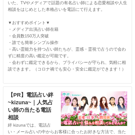
いた、TVやメディアで話題の有名占い師による恋愛相談や人生
相談をはじめとした本格占いを電話にて行えます。
▼おすすめポイント▼
・メディア出演占い師在籍
・会員数150万人突破
・誰でも簡単シンプル操作
・高い霊能力を持つ占い師たちが、霊感・霊視で占うので会わ
ずに精度の高い鑑定が可能です。
・会わずに鑑定できるから、プライバシーが守られ、気軽に相
談できます。（コロナ禍でも安心・安全に鑑定ができます！）
【PR】電話占い絆
~kizuna~｜人気占
い師の当たる電話
相談
絆 kizunaでは、電話占
い・メール占いの中からお客様に合ったお好きな方法で、当た