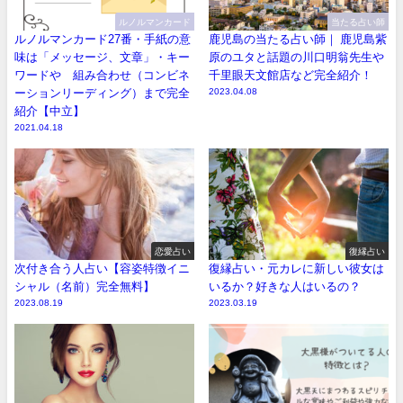
ルノルマンカード
当たる占い師
ルノルマンカード27番・手紙の意
鹿児島の当たる占い師｜ 鹿児島紫
味は「メッセージ、文章」・キー
原のユタと話題の川口明翁先生や
ワードや 組み合わせ（コンビネ
千里眼天文館店など完全紹介！
ーションリーディング）まで完全
2023.04.08
紹介【中立】
2021.04.18
恋愛占い
復縁占い
次付き合う人占い【容姿特徴イニ
復縁占い・元カレに新しい彼女は
シャル（名前）完全無料】
いるか？好きな人はいるの？
2023.08.19
2023.03.19