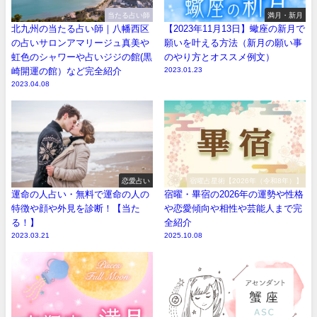
当たる占い師
満月・新月
北九州の当たる占い師｜八幡西区
【2023年11月13日】蠍座の新月で
の占いサロンアマリージュ真美や
願いを叶える方法（新月の願い事
虹色のシャワーや占いジジの館(黒
のやり方とオススメ例文）
崎開運の館）など完全紹介
2023.01.23
2023.04.08
恋愛占い
宿曜占星術【2026年（令和8年）】
運命の人占い・無料で運命の人の
宿曜・畢宿の2026年の運勢や性格
特徴や顔や外見を診断！【当た
や恋愛傾向や相性や芸能人まで完
る！】
全紹介
2023.03.21
2025.10.08