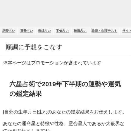
恋愛占い
運勢占い
復縁占い
不倫占い
離婚占い
診断・心理テスト
サイ
順調に予想をこなす
※本ページはプロモーションが含まれています
六星占術で2019年下半期の運勢や運気
の鑑定結果
[自分の生年月日]生れのあなたの鑑定結果をお伝えします。
あなたの運命星と特徴や性格、霊合星人であるか大殺界な
のかをお伝えしますね。