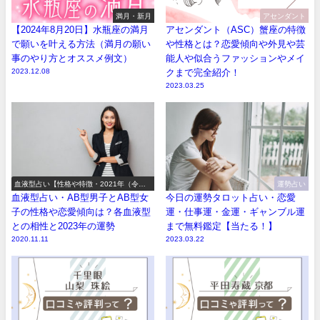
満月・新月
アセンダント
【2024年8月20日】水瓶座の満月
アセンダント（ASC）蟹座の特徴
で願いを叶える方法（満月の願い
や性格とは？恋愛傾向や外見や芸
事のやり方とオススメ例文）
能人や似合うファッションやメイ
2023.12.08
クまで完全紹介！
2023.03.25
血液型占い【性格や特徴・2021年（令和3
運勢占い
年）の運勢】
血液型占い・AB型男子とAB型女
今日の運勢タロット占い・恋愛
子の性格や恋愛傾向は？各血液型
運・仕事運・金運・ギャンブル運
との相性と2023年の運勢
まで無料鑑定【当たる！】
2020.11.11
2023.03.22