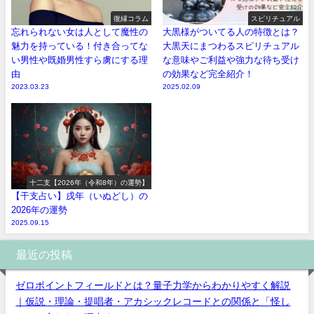
復縁コラム
スピリチュアル
忘れられない女は人として魔性の
大黒様がついてる人の特徴とは？
魅力を持っている！付き合ってな
大黒天にまつわるスピリチュアル
い男性や既婚男性すら虜にする理
な意味やご利益や強力な待ち受け
由
の効果など完全紹介！
2023.03.23
2025.02.09
十二支【2026年（令和8年）の運勢】
【干支占い】戌年（いぬどし）の
2026年の運勢
2025.09.15
最近の投稿
ゼロポイントフィールドとは？量子力学からわかりやすく解説
｜仮説・理論・提唱者・アカシックレコードとの関係と「怪し