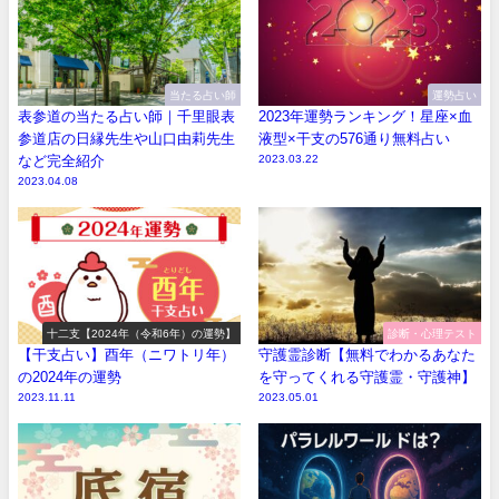
当たる占い師
運勢占い
表参道の当たる占い師｜千里眼表
2023年運勢ランキング！星座×血
参道店の日縁先生や山口由莉先生
液型×干支の576通り無料占い
など完全紹介
2023.03.22
2023.04.08
十二支【2024年（令和6年）の運勢】
診断・心理テスト
【干支占い】酉年（ニワトリ年）
守護霊診断【無料でわかるあなた
の2024年の運勢
を守ってくれる守護霊・守護神】
2023.11.11
2023.05.01