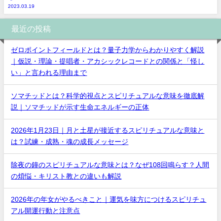
2023.03.19
最近の投稿
ゼロポイントフィールドとは？量子力学からわかりやすく解説
｜仮説・理論・提唱者・アカシックレコードとの関係と「怪し
い」と言われる理由まで
ソマチッドとは？科学的視点とスピリチュアルな意味を徹底解
説｜ソマチッドが示す生命エネルギーの正体
2026年1月23日｜月と土星が接近するスピリチュアルな意味と
は？試練・成熟・魂の成長メッセージ
除夜の鐘のスピリチュアルな意味とは？なぜ108回鳴らす？人間
の煩悩・キリスト教との違いも解説
2026年の年女がやるべきこと｜運気を味方につけるスピリチュ
アル開運行動と注意点