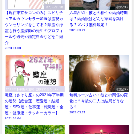
当たる占い師
恋愛占い
【現在東京サロンのみ】スピリチ
六星占術・彼との相性や結婚時期
ュアルカウンセラー加羅は霊視カ
は？結婚後はどんな家庭を築け
ウンセリングをしてる？除霊や浄
る？ズバリ無料鑑定！
霊も行う霊媒師の先生のプロフィ
2023.03.21
ールや過去や鑑定料金などをご紹
介
2023.04.08
2021年下半期の運勢【無料で恐ろしい程
恋愛占い
当たる！】
蠍座（さそり座）の2021年下半期
無料ルーン占い・彼との関係の変
の運勢【総合運・恋愛運・結婚
化は？今後の二人は結局どうな
運・SEX運・仕事運・転職運・金
る？
運・健康運・ラッキーカラー】
2023.03.21
2021.04.04