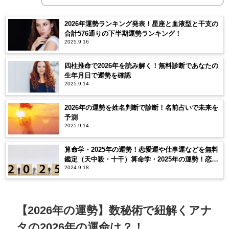
2026年運勢ランキング発表！星座と血液型と干支の
合計576通りの下半期運勢ランキング！
2025.9.16
四柱推命で2026年を読み解く！無料診断であなたの
生年月日で運勢を確認
2025.9.14
2026年の運勢を姓名判断で診断！名前占いで未来を
予測
2025.9.14
算命学・2025年の運勢！恋愛運や仕事運などを無料
鑑定（天中殺・十干）算命学・2025年の運勢！恋愛
2024.9.18
運や仕事運などを無料鑑定（天中殺・十干）
【2026年の運勢】数秘術で紐解くアナ
タの2026年の運命は？！