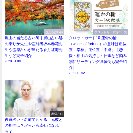
当たる占い師
タロットカード意味一覧
嵐山の当たる占い師｜嵐山占い処
タロットカード10.運命の輪
の泰りか先生や霊能者坂本春花先
（wheel of fortune）の意味は正位
生や霊感占いが当たる香月紅寿先
置「幸福」逆位置「不運」【恋
生など完全紹介
愛・相手の気持ち・仕事など悩み
2023.04.08
別にリーディング具体例も完全紹
介】
2021.10.02
復縁占い
復縁占い・名前でわかる！元彼と
の相性は？戻ったら幸せになれ
る？