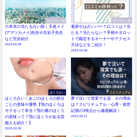
当たる占い師
当たる占い師
六本木の当たる占い師｜天使メイ
着茶やは占いバー？口コミは？当
(アマツカメイ)先生や京右子先生
たる？当たらない？手相やタロッ
など完全紹介
トで鑑定するオーナーやアクセス
2023.04.08
方法などをご紹介！
2023.04.08
ほくろ占い
スピリチュアル
ほくろ占い｜あごのほくろの部分
夢で泣いて現実でも涙…その理由
ごとの意味や運勢【顎のほくろは
は？スピリチュアル・心理・前世
モテるって本当？顎の裏のほくろ
記憶の3視点から徹底解説！
の意味って？顎にほくろがある芸
2025.06.21
能人も紹介！】
2023.03.30