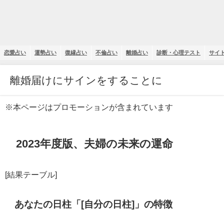
恋愛占い
運勢占い
復縁占い
不倫占い
離婚占い
診断・心理テスト
サイ
離婚届けにサインをすることに
※本ページはプロモーションが含まれています
2023年度版、夫婦の未来の運命
[結果テーブル]
あなたの日柱「[自分の日柱]」の特徴