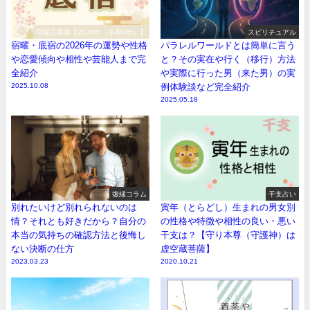
宿曜占星術【2026年（令和8年）】
スピリチュアル
宿曜・底宿の2026年の運勢や性格
パラレルワールドとは簡単に言う
や恋愛傾向や相性や芸能人まで完
と？その実在や行く（移行）方法
全紹介
や実際に行った男（来た男）の実
2025.10.08
例体験談など完全紹介
2025.05.18
復縁コラム
干支占い
別れたいけど別れられないのは
寅年（とらどし）生まれの男女別
情？それとも好きだから？自分の
の性格や特徴や相性の良い・悪い
本当の気持ちの確認方法と後悔し
干支は？【守り本尊（守護神）は
ない決断の仕方
虚空蔵菩薩】
2023.03.23
2020.10.21