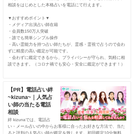
相談をはじめとした本格占いを電話にて行えます。
▼おすすめポイント▼
・メディア出演占い師在籍
・会員数150万人突破
・誰でも簡単シンプル操作
・高い霊能力を持つ占い師たちが、霊感・霊視で占うので会わ
ずに精度の高い鑑定が可能です。
・会わずに鑑定できるから、プライバシーが守られ、気軽に相
談できます。（コロナ禍でも安心・安全に鑑定ができます！）
【PR】電話占い絆
~kizuna~｜人気占
い師の当たる電話
相談
絆 kizunaでは、電話占
い・メール占いの中からお客様に合ったお好きな方法で、当た
ると評判の人気占い師が鑑定を致します。初回鑑定10分無料