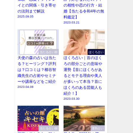
イとの関係・引き寄せ
の相性や恋の行方・結
の法則まで解説
婚【当たる令和4年の無
2025.09.05
料鑑定】
2023.03.21
当たる占い師
ほくろ占い
天使の森の占いは当た
ほくろ占い｜首のほく
る？ヒーリング？評判
ろの部分ごとの意味や
は？口コミは？櫛谷智
運勢【首にほくろがあ
織先生の占術やセミナ
るとモテる理由や美人
ーや講座などをご紹介
が多いって本当？首に
2023.04.08
ほくろのある芸能人も
紹介！】
2023.03.30
当たる占い師
運勢占い