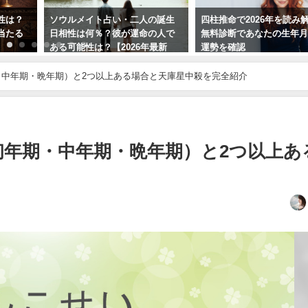
性は？
ソウルメイト占い・二人の誕生
四柱推命で2026年を読み
当たる
日相性は何％？彼が運命の人で
無料診断であなたの生年
ある可能性は？【2026年最新
運勢を確認
版】
中年期・晩年期）と2つ以上ある場合と天庫星中殺を完全紹介
初年期・中年期・晩年期）と2つ以上あ