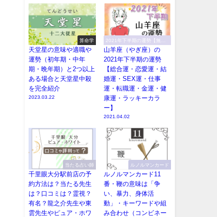
算命学
2021年下半期の運勢【無料
で恐ろしい程当たる！】
天堂星の意味や適職や
山羊座（やぎ座）の
運勢（初年期・中年
2021年下半期の運勢
期・晩年期）と2つ以上
【総合運・恋愛運・結
ある場合と天堂星中殺
婚運・SEX運・仕事
を完全紹介
運・転職運・金運・健
2023.03.22
康運・ラッキーカラ
ー】
2021.04.02
当たる占い師
ルノルマンカード
千里眼大分駅前店の予
ルノルマンカード11
約方法は？当たる先生
番・鞭の意味は「争
は？口コミは？霊視？
い、暴力、身体活
有名？龍之介先生や東
動」・キーワードや組
雲先生やピュア・ホワ
み合わせ（コンビネー