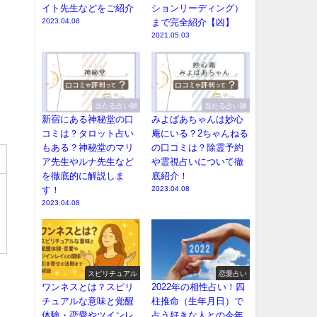
イト先生などをご紹介
ションリーディング）
2023.04.08
まで完全紹介【凶】
2021.05.03
当たる占い師
当たる占い師
新宿にある神秘堂の口
みよばあちゃんは妙心
コミは？タロット占い
庵にいる？2ちゃんねる
もある？神秘堂のマリ
の口コミは？除霊予約
ア先生やルナ先生など
や霊視占いについて徹
を徹底的に解説しま
底紹介！
す！
2023.04.08
2023.04.08
スピリチュアル
恋愛占い
ワンネスとは？スピリ
2022年の相性占い！四
チュアルな意味と覚醒
柱推命（生年月日）で
体験・恋愛やツインレ
占う好きな人との今年