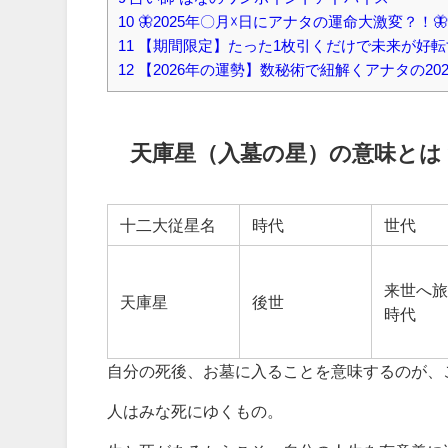
10
🦋2025年〇月☓日にアナタの運命大激変？！
11
【期間限定】たった1枚引くだけで未来が好転
12
【2026年の運勢】数秘術で紐解くアナタの20
天庫星（入墓の星）の意味とは
十二大従星名
時代
世代
来世へ
天庫星
後世
時代
自分の死後、お墓に入ることを意味するのが、
人はみな死にゆくもの。