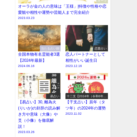
オーラ
オーラが金の人の意味は「王様」|特徴や性格や恋
愛観や相性や運勢や芸能人まで完全紹介
2023.03.23
当たる占い師
恋愛占い
全国本物有名霊能者3選
恋人パートナーとして
【2024年最新】
相性がいい誕生日
2024.06.16
2023.12.16
易占い
十二支【2024年（令和6年）
の運勢】
【易占い】30, 離為火
【干支占い】辰年（タ
(りいか)の卦辞の読み解
ツ年）の2024年の運勢
き方や意味（大像）や
2023.11.02
爻（小像）を徹底解
説！
2023.03.26