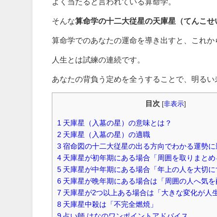
よく当たると言われている算命学。
そんな
算命学の十二大従星の天庫星（てんこせ
算命学でのあなたの運命を導き出すと、これか
人生とは試練の連続です。
あなたの背負う定めを全うすることで、明るい
目次
[
非表示
]
1
天庫星（入墓の星）の意味とは？
2
天庫星（入墓の星）の適職
3
宿命図の十二大従星の出る方向でわかる運勢に
4
天庫星が初年期にある場合「周囲を取りまとめ
5
天庫星が中年期にある場合「年上の人を大切に
6
天庫星が晩年期にある場合は「周囲の人へ気を
7
天庫星が2つ以上ある場合は「大きな変化が人
8
天庫星中殺は「不完全燃焼」
9
占い師 はなのワンポイントアドバイス