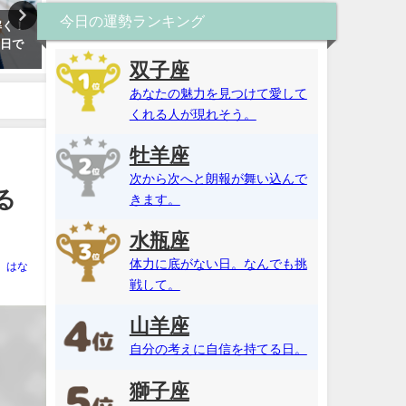
今日の運勢ランキング
解く！
名前占い・ひらがなで恋愛相性
算命学・2025年の運勢！恋
月日で
パーセント診断！恋愛傾向や性
や仕事運などを無料鑑定（
格を無料で姓名判断【当た
殺・十干）算命学・2025年
双子座
る！】
勢！恋愛運や仕事運などを
あなたの魅力を見つけて愛して
鑑定（天中殺・十干）
くれる人が現れそう。
牡羊座
次から次へと朗報が舞い込んで
る
きます。
水瓶座
体力に底がない日。なんでも挑
はな
戦して。
山羊座
自分の考えに自信を持てる日。
獅子座