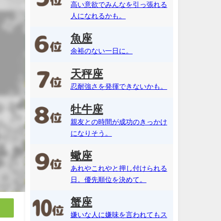
高い意欲でみんなを引っ張れる
人になれるかも。
魚座
余裕のない一日に。
天秤座
忍耐強さを発揮できないかも。
牡牛座
親友との時間が成功のきっかけ
になりそう。
蠍座
あれやこれやと押し付けられる
日。優先順位を決めて。
蟹座
嫌いな人に嫌味を言われてもス