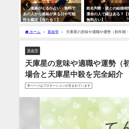
断で診
いつ連絡がくるか占い・無料で
姓名判断・彼との結婚相
予測
あの人から連絡が来る日や可能
運命の人で縁はある？【
性を鑑定【当たる！】
無料占い】
ホーム
算命学
天庫星の意味や適職や運勢（初年期・
算命学
天庫星の意味や適職や運勢（
場合と天庫星中殺を完全紹介
本ページはプロモーションが含まれています