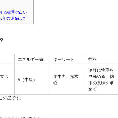

する衝撃の占い
26年の運命は？！
？
エネルギー値
キーワード
性格
冷静に物事を
旅立つ
集中力、探求
見極める、物
5（中星）
心
事の意味を求
める
この星です。