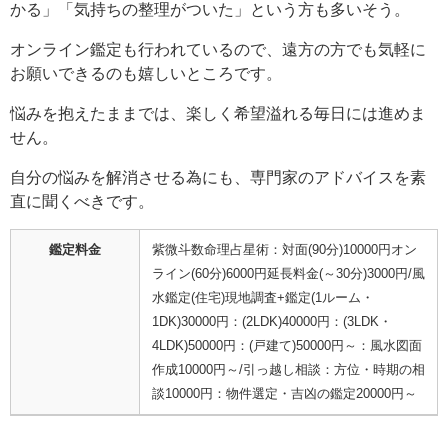
かる」「気持ちの整理がついた」という方も多いそう。
オンライン鑑定も行われているので、遠方の方でも気軽に
お願いできるのも嬉しいところです。
悩みを抱えたままでは、楽しく希望溢れる毎日には進めま
せん。
自分の悩みを解消させる為にも、専門家のアドバイスを素
直に聞くべきです。
鑑定料金
紫微斗数命理占星術：対面(90分)10000円オン
ライン(60分)6000円延長料金(～30分)3000円/風
水鑑定(住宅)現地調査+鑑定(1ルーム・
1DK)30000円：(2LDK)40000円：(3LDK・
4LDK)50000円：(戸建て)50000円～：風水図面
作成10000円～/引っ越し相談：方位・時期の相
談10000円：物件選定・吉凶の鑑定20000円～