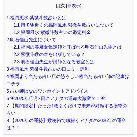
目次
[
非表示
]
1
福岡風水 紫微斗数占いとは
1.1
博多駅近くの福岡風水 紫微斗数占いについて
1.2
福岡風水 紫微斗数占いの鑑定料金
2
明石佳山先生について
2.1
福岡の美魔女鑑定師と呼ばれる明石佳山先生とは
2.2
紫微斗数の本を出版している？
2.3
明石佳山先生が講師となる教室とは
3
福岡風水 紫微斗数占いの口コミ・評判
4
福岡よく当たる占い店の恐ろしい程当たる占い師の記事は
コチラ
5
占い師はなのワンポイントアドバイス
6
🦋2025年〇月☓日にアナタの運命大激変？！🦋
7
【期間限定】たった1枚引くだけで未来が好転する衝撃の
占い
8
【2026年の運勢】数秘術で紐解くアナタの2026年の運命
は？！