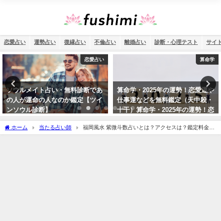
恋愛占い
運勢占い
復縁占い
不倫占い
離婚占い
診断・心理テスト
サイ
算命学
恋愛占い
算命学・2025年の運勢！恋愛運や
ソウルメイト占い・二人の誕生日
仕事運などを無料鑑定（天中殺・
相性は何％？彼が運命の人である
十干）算命学・2025年の運勢！恋
可能性は？【2026年最新版】
愛運や仕事運などを無料鑑定（天
ホーム
当たる占い師
福岡風水 紫微斗数占いとは？アクセスは？鑑定料金
中殺・十干）
は？美魔女占い師と呼ばれる明石佳山先生や本についてご紹介