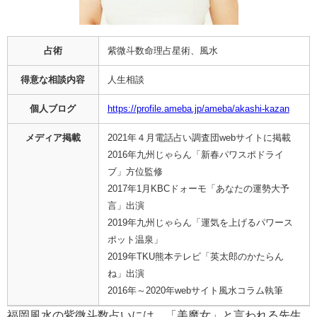
占術
紫微斗数命理占星術、風水
得意な相談内容
人生相談
個人ブログ
https://profile.ameba.jp/ameba/akashi-kazan
メディア掲載
2021年４月電話占い調査団webサイトに掲載
2016年九州じゃらん「新春パワスポドライ
ブ」方位監修
2017年1月KBCドォーモ「あなたの運勢大予
言」出演
2019年九州じゃらん「運気を上げるパワース
ポット温泉」
2019年TKU熊本テレビ「英太郎のかたらん
ね」出演
2016年～2020年webサイト風水コラム執筆
福岡風水の紫微斗数占いには、「美魔女」と言われる先生