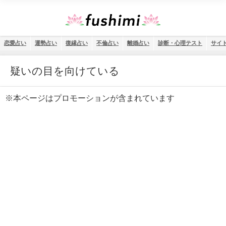
恋愛占い
運勢占い
復縁占い
不倫占い
離婚占い
診断・心理テスト
サイ
疑いの目を向けている
※本ページはプロモーションが含まれています