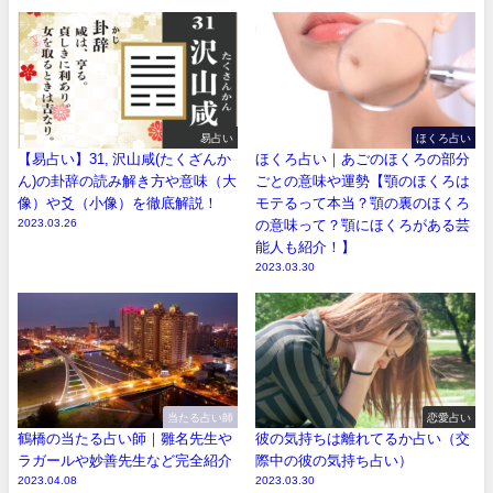
易占い
ほくろ占い
【易占い】31, 沢山咸(たくざんか
ほくろ占い｜あごのほくろの部分
ん)の卦辞の読み解き方や意味（大
ごとの意味や運勢【顎のほくろは
像）や爻（小像）を徹底解説！
モテるって本当？顎の裏のほくろ
2023.03.26
の意味って？顎にほくろがある芸
能人も紹介！】
2023.03.30
当たる占い師
恋愛占い
鶴橋の当たる占い師｜雛名先生や
彼の気持ちは離れてるか占い（交
ラガールや妙善先生など完全紹介
際中の彼の気持ち占い）
2023.04.08
2023.03.30