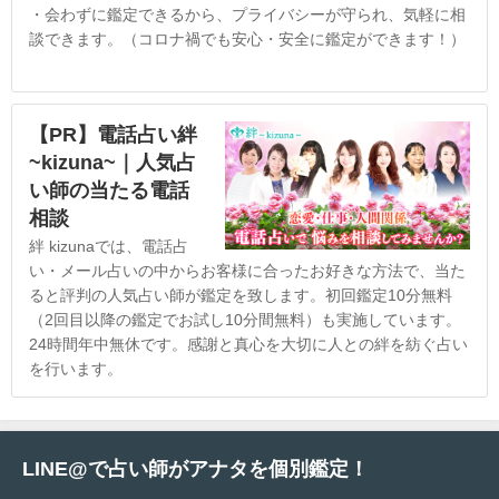
・会わずに鑑定できるから、プライバシーが守られ、気軽に相
談できます。（コロナ禍でも安心・安全に鑑定ができます！）
【PR】電話占い絆
~kizuna~｜人気占
い師の当たる電話
相談
絆 kizunaでは、電話占
い・メール占いの中からお客様に合ったお好きな方法で、当た
ると評判の人気占い師が鑑定を致します。初回鑑定10分無料
（2回目以降の鑑定でお試し10分間無料）も実施しています。
24時間年中無休です。感謝と真心を大切に人との絆を紡ぐ占い
を行います。
LINE@で占い師がアナタを個別鑑定！