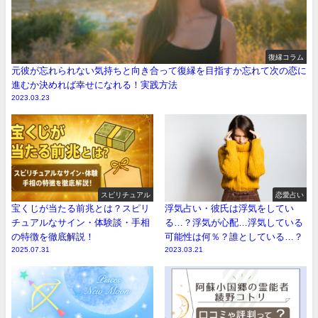
復縁コラム
元彼が忘れられない気持ちと向き合って復縁を目指すか忘れて次の恋に
進むか決めれば幸せになれる！実践方法
2023.03.23
スピリチュアル
恋愛占い
宝くじが当たる前兆とは？スピリ
浮気占い・彼氏は浮気をしてい
チュアルなサイン・体験談・手相
る…？浮気が心配…浮気している
の特徴を徹底解説！
可能性は何％？誰としている…？
2025.07.31
2023.03.21