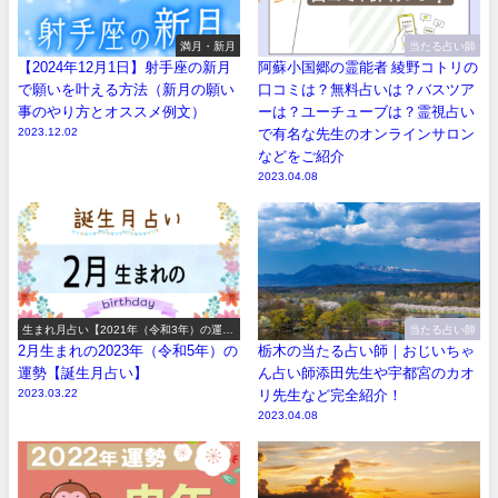
満月・新月
当たる占い師
【2024年12月1日】射手座の新月
阿蘇小国郷の霊能者 綾野コトリの
で願いを叶える方法（新月の願い
口コミは？無料占いは？バスツア
事のやり方とオススメ例文）
ーは？ユーチューブは？霊視占い
2023.12.02
で有名な先生のオンラインサロン
などをご紹介
2023.04.08
生まれ月占い【2021年（令和3年）の運
当たる占い師
勢】
2月生まれの2023年（令和5年）の
栃木の当たる占い師｜おじいちゃ
運勢【誕生月占い】
ん占い師添田先生や宇都宮のカオ
2023.03.22
リ先生など完全紹介！
2023.04.08