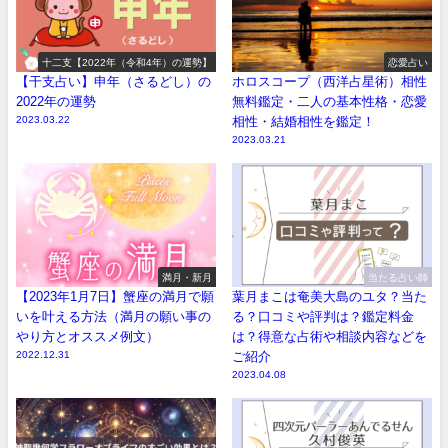
十二支【2022年（令和4年）の運勢】
恋愛占い
【干支占い】申年（さるどし）の
ホロスコープ（西洋占星術）相性
2022年の運勢
無料鑑定・二人の基本性格・恋愛
2023.03.22
相性・結婚相性を鑑定！
2023.03.21
満月・新月
当たる占い師
【2023年1月7日】蟹座の満月で願
葉月まこは奄美大島のユタ？当た
いを叶える方法（満月の願い事の
る？口コミや評判は？鑑定料金
やり方とオススメ例文）
は？得意な占術や相談内容などを
2022.12.31
ご紹介
2023.04.08