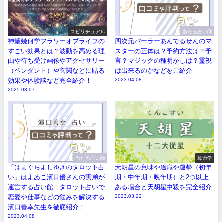
スピリチュアル
当たる占い師
神聖幾何学フラワーオブライフの
四次元パーラーあんでるせんのマ
すごい効果とは？波動を高める理
スターの正体は？予約方法は？予
由や待ち受け画像やアクセサリー
言？マジックの種明かしは？霊視
（ペンダント）や玄関などに貼る
は出来るのかなどをご紹介
効果や体験談など完全紹介！
2023.04.08
2025.03.07
当たる占い師
算命学
「はまぐちよしゆきのタロット占
天胡星の意味や適職や運勢（初年
い」はよゐこ濱口優さんの実弟が
期・中年期・晩年期）と2つ以上
運営する占い館！タロット占いで
ある場合と天胡星中殺を完全紹介
恋愛や仕事などの悩みを解決する
2023.03.22
濱口善幸先生を徹底紹介！
2023.04.08