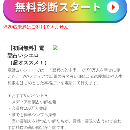
※20歳未満はご利用できません。
【初回無料】電
話占いシエロ
（超オススメ！）
電話占いシエロでは、「驚異の的中率」で150万人を幸せに導
いた、TVやメディアで話題の有名占い師による恋愛相談や人生
相談をはじめとした本格占いを電話にて行えます。
▼おすすめポイント▼
・メディア出演占い師在籍
・会員数150万人突破
・誰でも簡単シンプル操作
・高い霊能力を持つ占い師たちが、霊感・霊視で占うので会わ
ずに精度の高い鑑定が可能です。