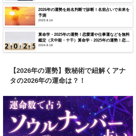
2026年の運勢を姓名判断で診断！名前占いで未来を
予測
2025.9.14
算命学・2025年の運勢！恋愛運や仕事運などを無料
鑑定（天中殺・十干）算命学・2025年の運勢！恋愛
2024.9.18
運や仕事運などを無料鑑定（天中殺・十干）
【2026年の運勢】数秘術で紐解くアナ
タの2026年の運命は？！