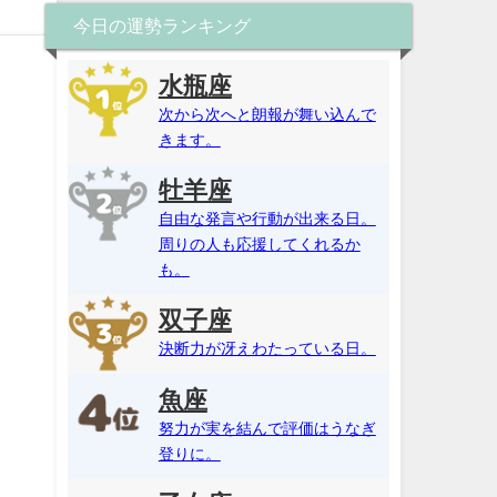
今日の運勢ランキング
水瓶座
次から次へと朗報が舞い込んで
きます。
牡羊座
自由な発言や行動が出来る日。
周りの人も応援してくれるか
も。
双子座
決断力が冴えわたっている日。
魚座
努力が実を結んで評価はうなぎ
登りに。