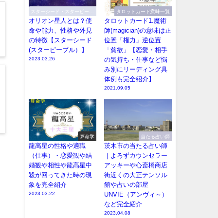
スターシード・スターピープ
タロットカード意味一覧
ル
オリオン星人とは？使
タロットカード1.魔術
命や能力、性格や外見
師(magician)の意味は正
の特徴【スターシード
位置「権力」逆位置
(スターピープル）】
「貧欲」【恋愛・相手
2023.03.26
の気持ち・仕事など悩
み別にリーディング具
体例も完全紹介】
2021.09.05
算命学
当たる占い師
龍高星の性格や適職
茨木市の当たる占い師
（仕事）・恋愛観や結
｜よろずカウンセラー
婚観や相性や龍高星中
アッキーや心斎橋商店
殺が回ってきた時の現
街近くの大正テンソル
象を完全紹介
館や占いの部屋
2023.03.22
UNVIE（アンヴィ～）
など完全紹介
2023.04.08