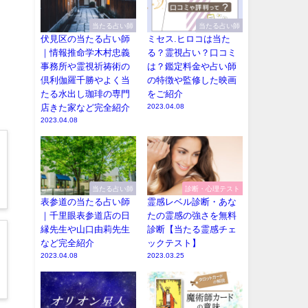
当たる占い師
当たる占い師
伏見区の当たる占い師
ミセス.ヒロコは当た
｜情報推命学木村忠義
る？霊視占い？口コミ
事務所や霊視祈祷術の
は？鑑定料金や占い師
倶利伽羅千勝やよく当
の特徴や監修した映画
たる水出し珈琲の専門
をご紹介
店きた家など完全紹介
2023.04.08
2023.04.08
当たる占い師
診断・心理テスト
表参道の当たる占い師
霊感レベル診断・あな
｜千里眼表参道店の日
たの霊感の強さを無料
縁先生や山口由莉先生
診断【当たる霊感チェ
など完全紹介
ックテスト】
2023.04.08
2023.03.25