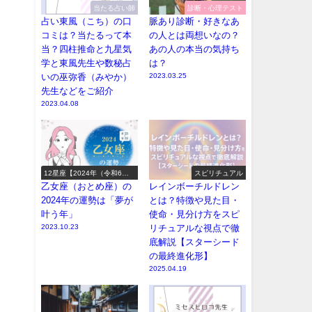
当たる占い師
診断・心理テスト
占い東風（こち）の口
脈あり診断・好きなあ
コミは？当たるって本
の人とは両想いなの？
当？四柱推命と九星気
あの人の本当の気持ち
学と東風先生や数秘占
は？
いの巫弥香（みやか）
2023.03.25
先生などをご紹介
2023.04.08
12星座【2024年（令和6
スピリチュアル
年）の運勢】
乙女座（おとめ座）の
レインボーチルドレン
2024年の運勢は「夢が
とは？特徴や見た目・
叶う年」
使命・見分け方をスピ
2023.10.23
リチュアルな視点で徹
底解説【スターシード
の最終進化形】
2025.04.19