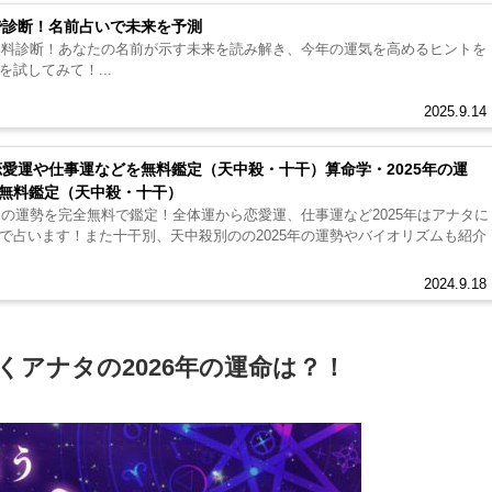
断で診断！名前占いで未来を予測
で無料診断！あなたの名前が示す未来を読み解き、今年の運気を高めるヒントを
試してみて！...
2025.9.14
恋愛運や仕事運などを無料鑑定（天中殺・十干）算命学・2025年の運
無料鑑定（天中殺・十干）
たの運勢を完全無料で鑑定！全体運から恋愛運、仕事運など2025年はアナタに
で占います！また十干別、天中殺別のの2025年の運勢やバイオリズムも紹介
2024.9.18
くアナタの2026年の運命は？！