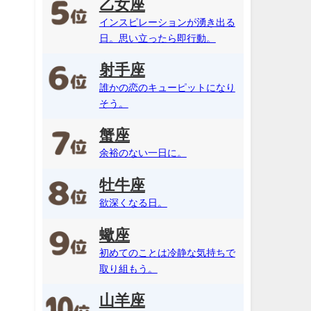
乙女座
インスピレーションが湧き出る
日。思い立ったら即行動。
射手座
誰かの恋のキューピットになり
そう。
蟹座
余裕のない一日に。
牡牛座
欲深くなる日。
蠍座
初めてのことは冷静な気持ちで
取り組もう。
山羊座