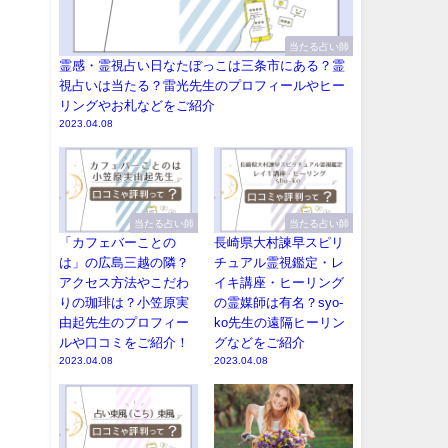
当たる占い師
霊感・霊視占い日なたぼっこは三条市にある？霊
視占いは当たる？雷光先生のプロフィールやヒー
リングやお札などをご紹介
2023.04.08
当たる占い師
当たる占い師
「カフェバーことの
長崎県大村諫早スピリ
は」の広島三越の隣？
チュアル霊視鑑定・レ
アクセス方法やこだわ
イキ講座・ヒーリング
りの珈琲は？小笠原実
の霊媒師は有名？syo-
由起先生のプロフィー
ko先生の遠隔ヒーリン
ルや口コミをご紹介！
グなどをご紹介
2023.04.08
2023.04.08