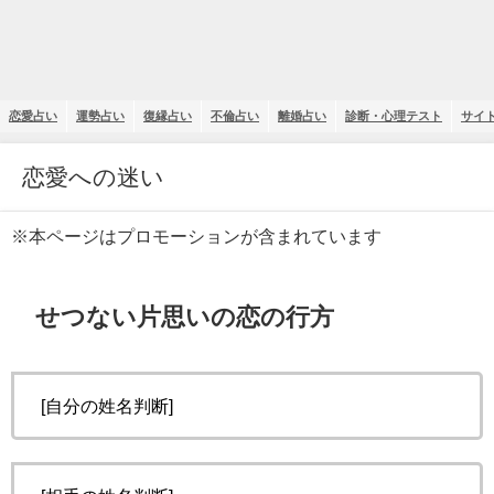
恋愛占い
運勢占い
復縁占い
不倫占い
離婚占い
診断・心理テスト
サイ
恋愛への迷い
※本ページはプロモーションが含まれています
せつない片思いの恋の行方
[自分の姓名判断]