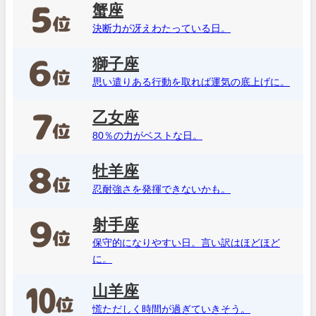
蟹座
決断力が冴えわたっている日。
獅子座
思い遣りある行動を取れば運気の底上げに。
乙女座
80％の力がベストな日。
牡羊座
忍耐強さを発揮できないかも。
射手座
保守的になりやすい日。言い訳はほどほど
に。
山羊座
慌ただしく時間が過ぎていきそう。