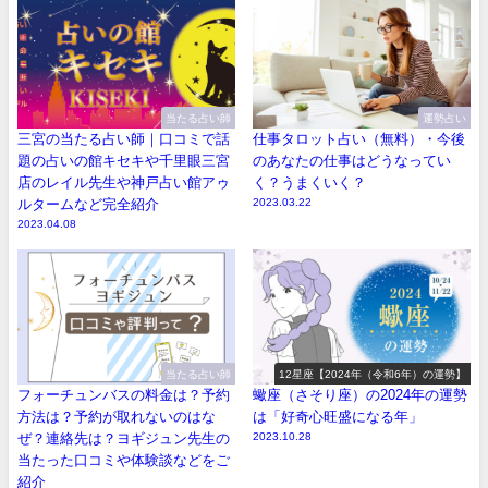
当たる占い師
運勢占い
三宮の当たる占い師｜口コミで話
仕事タロット占い（無料）・今後
題の占いの館キセキや千里眼三宮
のあなたの仕事はどうなってい
店のレイル先生や神戸占い館アゥ
く？うまくいく？
ルタームなど完全紹介
2023.03.22
2023.04.08
当たる占い師
12星座【2024年（令和6年）の運勢】
フォーチュンバスの料金は？予約
蠍座（さそり座）の2024年の運勢
方法は？予約が取れないのはな
は「好奇心旺盛になる年」
ぜ？連絡先は？ヨギジュン先生の
2023.10.28
当たった口コミや体験談などをご
紹介