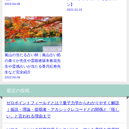
2023.04.08
ン】
2021.01.31
当たる占い師
嵐山の当たる占い師｜嵐山占い処
の泰りか先生や霊能者坂本春花先
生や霊感占いが当たる香月紅寿先
生など完全紹介
2023.04.08
最近の投稿
ゼロポイントフィールドとは？量子力学からわかりやすく解説
｜仮説・理論・提唱者・アカシックレコードとの関係と「怪し
い」と言われる理由まで