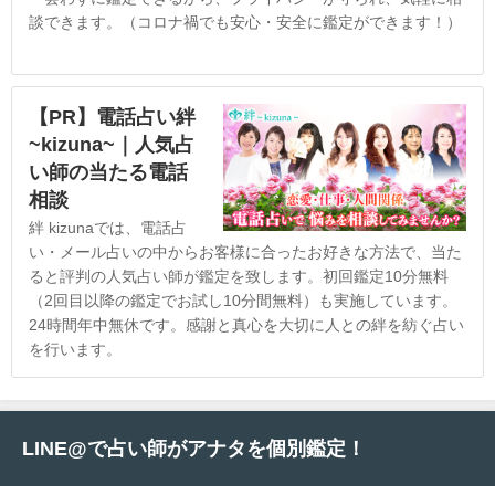
談できます。（コロナ禍でも安心・安全に鑑定ができます！）
【PR】電話占い絆
~kizuna~｜人気占
い師の当たる電話
相談
絆 kizunaでは、電話占
い・メール占いの中からお客様に合ったお好きな方法で、当た
ると評判の人気占い師が鑑定を致します。初回鑑定10分無料
（2回目以降の鑑定でお試し10分間無料）も実施しています。
24時間年中無休です。感謝と真心を大切に人との絆を紡ぐ占い
を行います。
LINE@で占い師がアナタを個別鑑定！