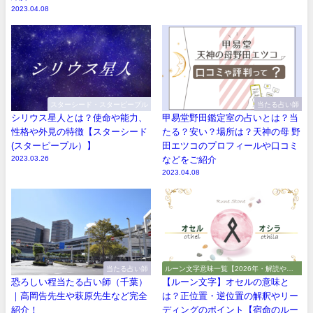
2023.04.08
スターシード・スターピープル
当たる占い師
シリウス星人とは？使命や能力、
甲易堂野田鑑定室の占いとは？当
性格や外見の特徴【スターシード
たる？安い？場所は？天神の母 野
(スターピープル）】
田エツコのプロフィールや口コミ
2023.03.26
などをご紹介
2023.04.08
当たる占い師
ルーン文字意味一覧【2026年・解読や解
釈やアルファベット】
恐ろしい程当たる占い師（千葉）
【ルーン文字】オセルの意味と
｜高岡告先生や萩原先生など完全
は？正位置・逆位置の解釈やリー
紹介！
ディングのポイント【宿命のルー