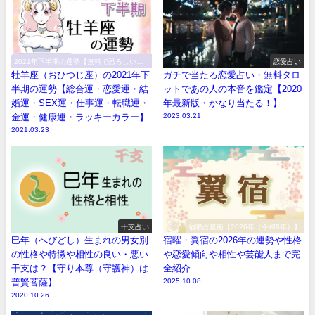
2021年下半期の運勢【無料で恐ろしい程
恋愛占い
当たる！】
牡羊座（おひつじ座）の2021年下
ガチで当たる恋愛占い・無料タロ
半期の運勢【総合運・恋愛運・結
ットであの人の本音を鑑定【2020
婚運・SEX運・仕事運・転職運・
年最新版・かなり当たる！】
金運・健康運・ラッキーカラー】
2023.03.21
2021.03.23
干支占い
宿曜占星術【2026年（令和8年）】
巳年（へびどし）生まれの男女別
宿曜・翼宿の2026年の運勢や性格
の性格や特徴や相性の良い・悪い
や恋愛傾向や相性や芸能人まで完
干支は？【守り本尊（守護神）は
全紹介
普賢菩薩】
2025.10.08
2020.10.26