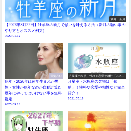
満月・新月
【2023年3月22日】牡羊座の新月で願いを叶える方法（新月の願い事の
やり方とオススメ例文）
2023.01.17
運勢占い
月星座の欠損、性格や恋愛や相性【2026
年版】
厄年・2026年は何年生まれが男
月星座・水瓶座の欠損は「知
性・女性が厄年なのか自動計算&
的」！性格や恋愛や相性など完全
厄年にやってはいけない事を無料
紹介！
鑑定
2021.05.19
2025.09.14