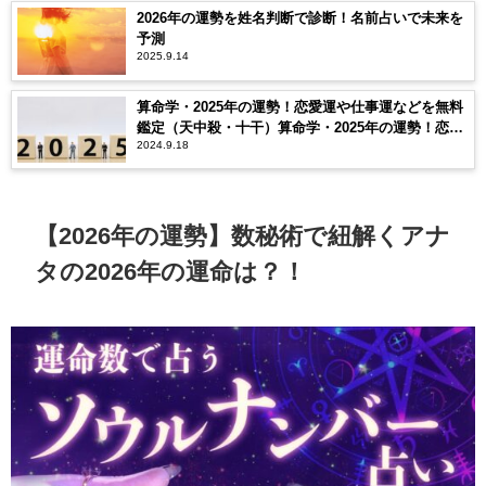
2026年の運勢を姓名判断で診断！名前占いで未来を
予測
2025.9.14
算命学・2025年の運勢！恋愛運や仕事運などを無料
鑑定（天中殺・十干）算命学・2025年の運勢！恋愛
2024.9.18
運や仕事運などを無料鑑定（天中殺・十干）
【2026年の運勢】数秘術で紐解くアナ
タの2026年の運命は？！