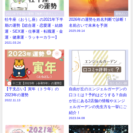
2021年下半期の運勢【無料で恐ろしい程
運勢占い
当たる！】
牡牛座（おうし座）の2021年下半
2026年の運勢を姓名判断で診断！
期の運勢【総合運・恋愛運・結婚
名前占いで未来を予測
運・SEX運・仕事運・転職運・金
2025.09.14
運・健康運・ラッキーカラー】
2021.03.24
十二支【2023年（令和5年）の運勢】
当たる占い師
【干支占い】寅年（トラ年）の
自由が丘のエンジェルガーデンの
2023年の運勢
口コミは？予約はどうする？自由
2022.11.13
が丘にある2店舗の情報やエンジ
ェルガーデンの先生方を一挙にご
紹介！
2023.04.08