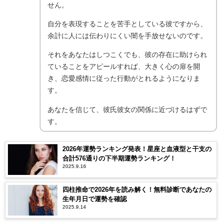
せん。
自分を表現することを苦手としている彼ですから、
余計に人には伝わりにくい闇を手放せないのです。
それをあなたはしつこくでも、彼の存在に助けられ
ていることをアピールすれば、大きく心の扉を開
き、恋愛感情に従った行動がとれるようになりま
す。
あなたを信じて、彼氏彼女の関係に近づけるはずで
す。
2026年運勢ランキング発表！星座と血液型と干支の
合計576通りの下半期運勢ランキング！
2025.9.16
四柱推命で2026年を読み解く！無料診断であなたの
生年月日で運勢を確認
2025.9.14