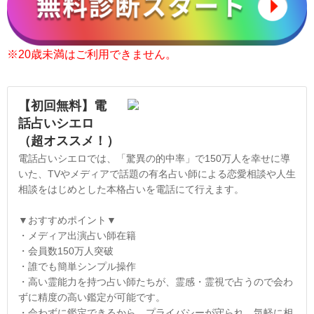
※20歳未満はご利用できません。
【初回無料】電
話占いシエロ
（超オススメ！）
電話占いシエロでは、「驚異の的中率」で150万人を幸せに導
いた、TVやメディアで話題の有名占い師による恋愛相談や人生
相談をはじめとした本格占いを電話にて行えます。
▼おすすめポイント▼
・メディア出演占い師在籍
・会員数150万人突破
・誰でも簡単シンプル操作
・高い霊能力を持つ占い師たちが、霊感・霊視で占うので会わ
ずに精度の高い鑑定が可能です。
・会わずに鑑定できるから、プライバシーが守られ、気軽に相