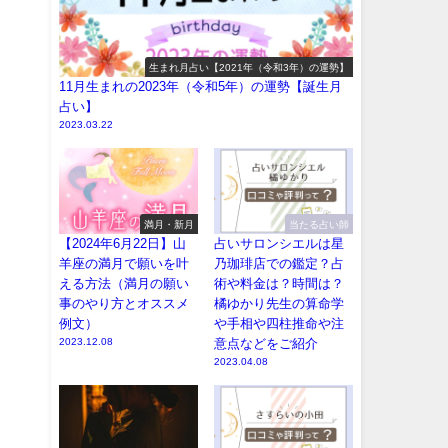
生まれ月占い【2021年（令和3年）の運勢】
11月生まれの2023年（令和5年）の運勢【誕生月
占い】
2023.03.22
満月・新月
当たる占い師
【2024年6月22日】山
占いサロンシエルは星
羊座の満月で願いを叶
乃珈琲店での鑑定？占
える方法（満月の願い
術や料金は？時間は？
事のやり方とオススメ
橘ゆかり先生の算命学
例文）
や手相や四柱推命や注
2023.12.08
意点などをご紹介
2023.04.08