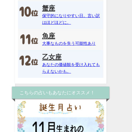
蟹座
保守的になりやすい日。言い訳
はほどほどに。
魚座
大事なものを失う可能性あり
乙女座
あなたの価値観を受け入れても
らえないかも。
こちらの占いもあなたにオススメ！