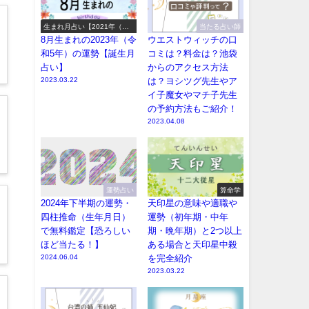
生まれ月占い【2021年（令
当たる占い師
和3年）の運勢】
8月生まれの2023年（令
ウエストウィッチの口
和5年）の運勢【誕生月
コミは？料金は？池袋
占い】
からのアクセス方法
2023.03.22
は？ヨシツグ先生やア
イ子魔女やマチ子先生
の予約方法もご紹介！
2023.04.08
運勢占い
算命学
2024年下半期の運勢・
天印星の意味や適職や
四柱推命（生年月日）
運勢（初年期・中年
で無料鑑定【恐ろしい
期・晩年期）と2つ以上
ほど当たる！】
ある場合と天印星中殺
2024.06.04
を完全紹介
2023.03.22