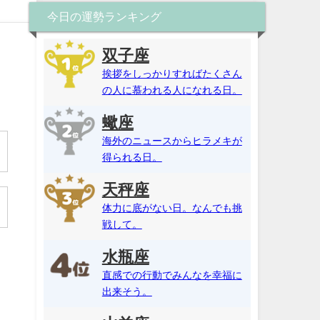
今日の運勢ランキング
双子座
挨拶をしっかりすればたくさん
の人に慕われる人になれる日。
蠍座
海外のニュースからヒラメキが
得られる日。
天秤座
体力に底がない日。なんでも挑
戦して。
水瓶座
直感での行動でみんなを幸福に
出来そう。