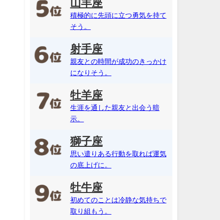
山羊座
積極的に先頭に立つ勇気を持て
そう。
射手座
親友との時間が成功のきっかけ
になりそう。
牡羊座
生涯を通した親友と出会う暗
示。
獅子座
思い遣りある行動を取れば運気
の底上げに。
牡牛座
初めてのことは冷静な気持ちで
取り組もう。