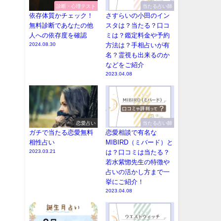
診断・心理テスト
当たる占い師
依存体質かチェック！
さすらいの小田のイン
無料診断であなたの他
スタは？当たる？口コ
人への依存度を確認
ミは？鑑定料金や予約
2024.08.30
方法は？手相占いが有
名？霊視も出来るのか
などをご紹介
2023.04.08
恋愛占い
当たる占い師
ガチで当たる恋愛無料
恋愛相談で有名な
相性占い
MIBIRD（ミバード）と
2023.03.21
は？口コミは当たる？
若水紫惚先生の特徴や
占いの活かし方まで一
挙にご紹介！
2023.04.08