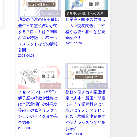
当たる占い師
月星座の欠損、性格や恋愛や
相性【2026年版】
池袋の台湾の姉 玉仙妃
月星座・蠍座の欠損は
先生って霊視占いがで
「広い交友関係」！性
きる？口コミは？開運
格や恋愛や相性など完
占術や特徴、パワーブ
全紹介！
レスレットなどの情報
2021.05.30
公開！
2023.04.08
アセンダント
当たる占い師
アセンダント（ASC）
叡智を引き出す開運鑑
獅子座の特徴や性格と
定は志木？新座？朝霞
は？恋愛傾向や外見や
で占う？鑑定料金は？
芸能人や似合うファッ
願いは？メンタルセラ
ションやメイクまで完
ピスト君咲葉津妃先生
全紹介！
や個人レッスンなどを
2023.03.25
お紹介
2023.04.08