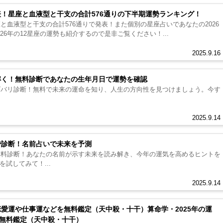
表！星座と血液型と干支の合計576通りの下半期運勢ランキング！
座と血液型と干支の合計576通りで発表！また個別の星座占いであなたの2026
26年の12星座の運勢も紹介するので是非ご覧ください！...
2025.9.16
み解く！無料診断であなたの生年月日で運勢を確認
をズバリ診断！無料で未来の運命を知り、人生の方向性を見つけましょう。今す
2025.9.14
断で診断！名前占いで未来を予測
で無料診断！あなたの名前が示す未来を読み解き、今年の運気を高めるヒントを
試してみて！...
2025.9.14
恋愛運や仕事運などを無料鑑定（天中殺・十干）算命学・2025年の運
無料鑑定（天中殺・十干）