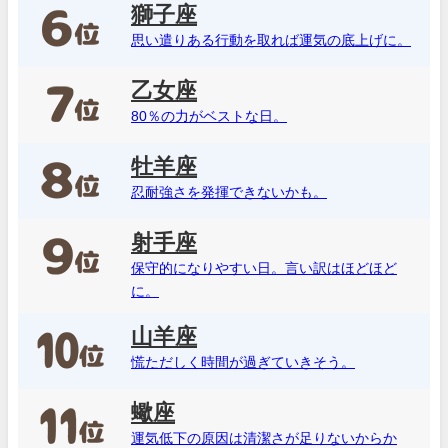
獅子座
思い遣りある行動を取れば運気の底上げに。
乙女座
80％の力がベストな日。
牡羊座
忍耐強さを発揮できないかも。
射手座
保守的になりやすい日。言い訳はほどほど
に。
山羊座
慌ただしく時間が過ぎていきそう。
蠍座
運気低下の原因は清潔さが足りないからか