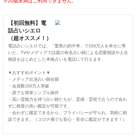
※20歳未満はご利用できません。
【初回無料】電
話占いシエロ
（超オススメ！）
電話占いシエロでは、「驚異の的中率」で150万人を幸せに導
いた、TVやメディアで話題の有名占い師による恋愛相談や人生
相談をはじめとした本格占いを電話にて行えます。
▼おすすめポイント▼
・メディア出演占い師在籍
・会員数150万人突破
・誰でも簡単シンプル操作
・高い霊能力を持つ占い師たちが、霊感・霊視で占うので会わ
ずに精度の高い鑑定が可能です。
・会わずに鑑定できるから、プライバシーが守られ、気軽に相
談できます。（コロナ禍でも安心・安全に鑑定ができます！）