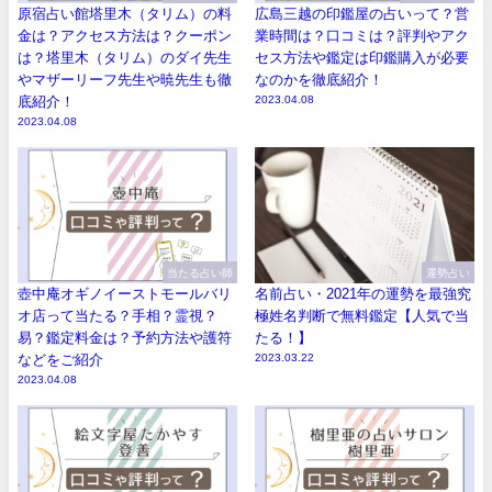
原宿占い館塔里木（タリム）の料
広島三越の印鑑屋の占いって？営
金は？アクセス方法は？クーポン
業時間は？口コミは？評判やアク
は？塔里木（タリム）のダイ先生
セス方法や鑑定は印鑑購入が必要
やマザーリーフ先生や暁先生も徹
なのかを徹底紹介！
底紹介！
2023.04.08
2023.04.08
当たる占い師
運勢占い
壺中庵オギノイーストモールバリ
名前占い・2021年の運勢を最強究
オ店って当たる？手相？霊視？
極姓名判断で無料鑑定【人気で当
易？鑑定料金は？予約方法や護符
たる！】
などをご紹介
2023.03.22
2023.04.08