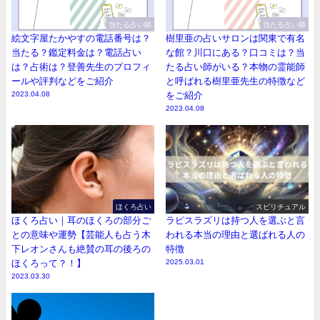
当たる占い師
当たる占い師
絵文字屋たかやすの電話番号は？
樹里亜の占いサロンは関東で有名
当たる？鑑定料金は？電話占い
な館？川口にある？口コミは？当
は？占術は？登善先生のプロフィ
たる占い師がいる？本物の霊能師
ールや評判などをご紹介
と呼ばれる樹里亜先生の特徴など
2023.04.08
をご紹介
2023.04.08
ほくろ占い
スピリチュアル
ほくろ占い｜耳のほくろの部分ご
ラピスラズリは持つ人を選ぶと言
との意味や運勢【芸能人も占う木
われる本当の理由と選ばれる人の
下レオンさんも絶賛の耳の後ろの
特徴
ほくろって？！】
2025.03.01
2023.03.30