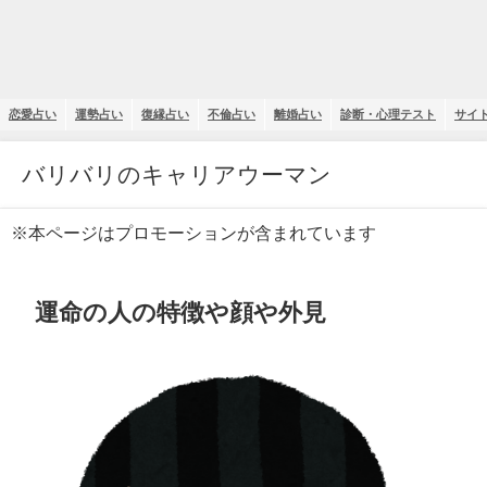
恋愛占い
運勢占い
復縁占い
不倫占い
離婚占い
診断・心理テスト
サイ
バリバリのキャリアウーマン
※本ページはプロモーションが含まれています
運命の人の特徴や顔や外見