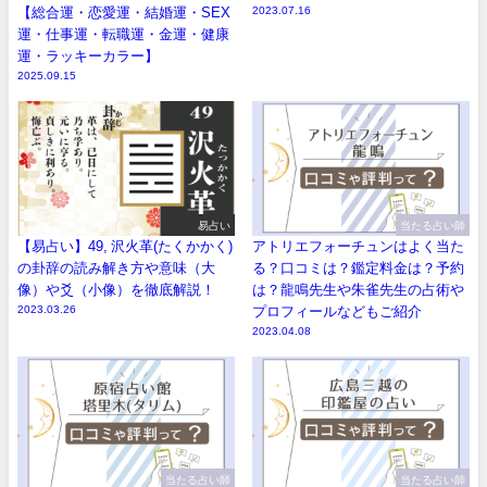
【総合運・恋愛運・結婚運・SEX
2023.07.16
運・仕事運・転職運・金運・健康
運・ラッキーカラー】
2025.09.15
易占い
当たる占い師
【易占い】49, 沢火革(たくかかく)
アトリエフォーチュンはよく当た
の卦辞の読み解き方や意味（大
る？口コミは？鑑定料金は？予約
像）や爻（小像）を徹底解説！
は？龍鳴先生や朱雀先生の占術や
2023.03.26
プロフィールなどもご紹介
2023.04.08
当たる占い師
当たる占い師