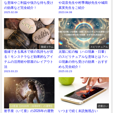
な意味やご利益や強力な待ち受け
や花音先生や村季璃紗先生や城田
の効果など完全紹介！
真実先生をご紹介
2025.02.09
2023.04.08
復縁コラム
スピリチュアル
復縁できる風水で彼の気持ちが戻
太陽に虹の輪（ハロ現象・日暈）
る！モンステラなど効果的なアイ
のスピリチュアルな意味とは？ハ
テムの活用術や部屋のレイアウト
ロ現象の待ち受けの効果・おすす
法
めも完全紹介！
2023.03.23
2025.03.23
12星座【2026年（令和8年）の運勢】
恋愛占い
射手座（いて座）の2026年の運勢
いつまで続く未読無視占い