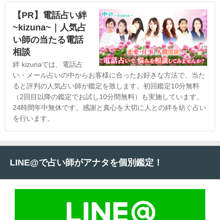
【PR】電話占い絆
~kizuna~｜人気占
い師の当たる電話
相談
絆 kizunaでは、電話占
い・メール占いの中からお客様に合ったお好きな方法で、当た
ると評判の人気占い師が鑑定を致します。初回鑑定10分無料
（2回目以降の鑑定でお試し10分間無料）も実施しています。
24時間年中無休です。感謝と真心を大切に人との絆を紡ぐ占い
を行います。
LINE@で占い師がアナタを個別鑑定！