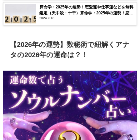
算命学・2025年の運勢！恋愛運や仕事運などを無料
鑑定（天中殺・十干）算命学・2025年の運勢！恋愛
2024.9.18
運や仕事運などを無料鑑定（天中殺・十干）
【2026年の運勢】数秘術で紐解くアナ
タの2026年の運命は？！