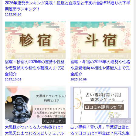
2026年運勢ランキング発表！星座と血液型と干支の合計576通りの下半
期運勢ランキング！
2025.09.16
宿曜占星術【2026年（令和8年）】
宿曜占星術【2026年（令和8年）】
宿曜・軫宿の2026年の運勢や性格
宿曜・斗宿の2026年の運勢や性格
や恋愛傾向や相性や芸能人まで完
や恋愛傾向や相性や芸能人まで完
全紹介
全紹介
2025.10.08
2025.10.08
スピリチュアル
当たる占い師
大黒様がついてる人の特徴とは？
占い専科「青い月」千葉店は当た
大黒天にまつわるスピリチュアル
る？口コミは？料金は？恵花先生