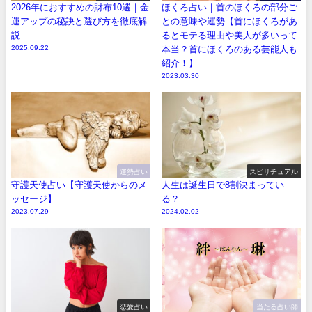
2026年におすすめの財布10選｜金
ほくろ占い｜首のほくろの部分ご
運アップの秘訣と選び方を徹底解
との意味や運勢【首にほくろがあ
説
るとモテる理由や美人が多いって
2025.09.22
本当？首にほくろのある芸能人も
紹介！】
2023.03.30
運勢占い
スピリチュアル
守護天使占い【守護天使からのメ
人生は誕生日で8割決まってい
ッセージ】
る？
2023.07.29
2024.02.02
恋愛占い
当たる占い師