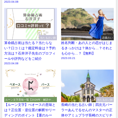
2023.04.08
当たる占い師
恋愛占い
算命鏡占術は当たる？当たらな
姓名判断・あの人との恋がはじま
い？口コミは？鑑定料金は？予約
るきっかけは？体から…？それと
方法は？石井洋子先生のプロフィ
も心から…？【無料】
ールや評判などをご紹介
2023.03.21
2023.04.08
ルーン文字意味一覧【2026年・解読や解
当たる占い師
釈やアルファベット】
【ルーン文字】ぺオースの意味と
長崎の当たる占い師｜四次元パー
は？正位置・逆位置の解釈やリー
ラーあんでるせんのマスターの正
ディングのポイント【運のルー
体やアミュプラザ長崎のスピリチ