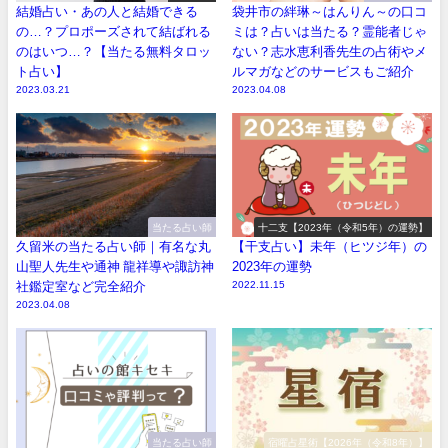
結婚占い・あの人と結婚できる
袋井市の絆琳～はんりん～の口コ
の…？プロポーズされて結ばれる
ミは？占いは当たる？霊能者じゃ
のはいつ…？【当たる無料タロッ
ない？志水恵利香先生の占術やメ
ト占い】
ルマガなどのサービスもご紹介
2023.03.21
2023.04.08
当たる占い師
十二支【2023年（令和5年）の運勢】
久留米の当たる占い師｜有名な丸
【干支占い】未年（ヒツジ年）の
山聖人先生や通神 龍祥導や諏訪神
2023年の運勢
社鑑定室など完全紹介
2022.11.15
2023.04.08
当たる占い師
宿曜占星術【2026年（令和8年）】