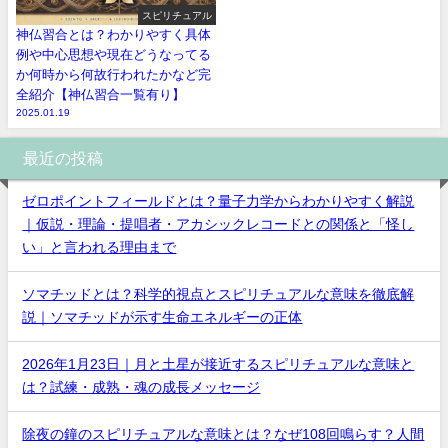
スピリチュアル
神仏習合とは？わかりやすく具体
例や中心思想や現在どうなってる
か何時から何故行われたかなど完
全紹介【神仏習合一覧有り】
2025.01.19
最近の投稿
ゼロポイントフィールドとは？量子力学からわかりやすく解説
｜仮説・理論・提唱者・アカシックレコードとの関係と「怪し
い」と言われる理由まで
ソマチッドとは？科学的視点とスピリチュアルな意味を徹底解
説｜ソマチッドが示す生命エネルギーの正体
2026年1月23日｜月と土星が接近するスピリチュアルな意味と
は？試練・成熟・魂の成長メッセージ
除夜の鐘のスピリチュアルな意味とは？なぜ108回鳴らす？人間