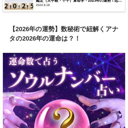
鑑定（天中殺・十干）算命学・2025年の運勢！恋愛
2024.9.18
運や仕事運などを無料鑑定（天中殺・十干）
【2026年の運勢】数秘術で紐解くアナ
タの2026年の運命は？！