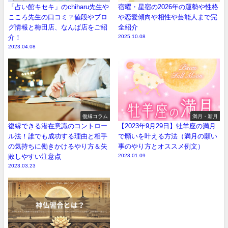
「占い館キセキ」のchiharu先生や
宿曜・星宿の2026年の運勢や性格
こころ先生の口コミ？値段やブロ
や恋愛傾向や相性や芸能人まで完
グ情報と梅田店、なんば店をご紹
全紹介
介！
2025.10.08
2023.04.08
復縁コラム
満月・新月
復縁できる潜在意識のコントロー
【2023年9月29日】牡羊座の満月
ル法！誰でも成功する理由と相手
で願いを叶える方法（満月の願い
の気持ちに働きかけるやり方＆失
事のやり方とオススメ例文）
敗しやすい注意点
2023.01.09
2023.03.23