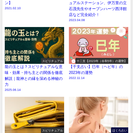
ン】
ュアルステーション、伊万里の立
2021.02.10
石茂先生やオープンハーツ西洋館
店など完全紹介！
2023.04.08
スピリチュアル
十二支【2023年（令和5年）の運勢】
龍の玉とは？スピリチュアルな意
【干支占い】巳年（ヘビ年）の
味・効果・持ち主との関係を徹底
2023年の運勢
解説｜龍神との縁を深める神秘の
2022.11.14
力
2025.06.14
スピリチュアル
ほくろ占い