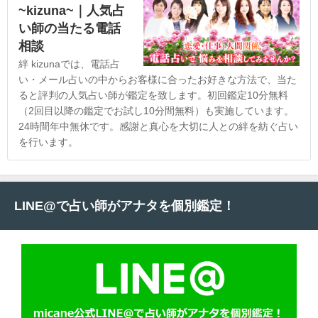
~kizuna~｜人気占
い師の当たる電話
相談
絆 kizunaでは、電話占
い・メール占いの中からお客様に合ったお好きな方法で、当た
ると評判の人気占い師が鑑定を致します。初回鑑定10分無料
（2回目以降の鑑定でお試し10分間無料）も実施しています。
24時間年中無休です。感謝と真心を大切に人との絆を紡ぐ占い
を行います。
LINE@で占い師がアナタを個別鑑定！