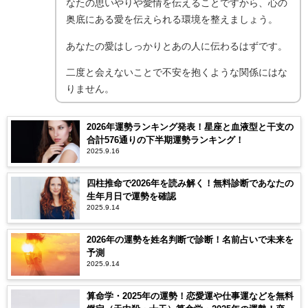
なたの思いやりや愛情を伝えることですから、心の
奥底にある愛を伝えられる環境を整えましょう。
あなたの愛はしっかりとあの人に伝わるはずです。
二度と会えないことで不安を抱くような関係にはな
りません。
2026年運勢ランキング発表！星座と血液型と干支の
合計576通りの下半期運勢ランキング！
2025.9.16
四柱推命で2026年を読み解く！無料診断であなたの
生年月日で運勢を確認
2025.9.14
2026年の運勢を姓名判断で診断！名前占いで未来を
予測
2025.9.14
算命学・2025年の運勢！恋愛運や仕事運などを無料