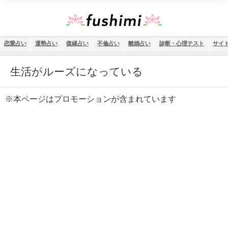
恋愛占い
運勢占い
復縁占い
不倫占い
離婚占い
診断・心理テスト
サイ
生活がルーズになっている
※本ページはプロモーションが含まれています