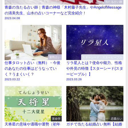
当たる占い師
青森の当たる占い師｜青森の神様「木村藤子先生」やAngelofMessage
の清美先生、山水の占いコーナーなど完全紹介！
2023.04.08
運勢占い
スターシード・スターピープル
仕事タロット占い（無料）・今後
リラ星人とは？使命や能力、性格
のあなたの仕事はどうなってい
や外見の特徴【スターシード(スタ
く？うまくいく？
ーピープル）】
2023.03.22
2023.03.26
算命学
恋愛占い
天将星の意味や適職や運勢（初年
ガチで当たる結婚占い無料【結婚