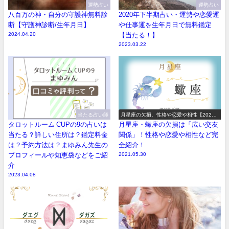
運勢占い
運勢占い
八百万の神・自分の守護神無料診
2020年下半期占い・運勢や恋愛運
断【守護神診断/生年月日】
や仕事運を生年月日で無料鑑定
2024.04.20
【当たる！】
2023.03.22
当たる占い師
月星座の欠損、性格や恋愛や相性【2026
年版】
タロットルーム CUPの9の占いは
月星座・蠍座の欠損は「広い交友
当たる？詳しい住所は？鑑定料金
関係」！性格や恋愛や相性など完
は？予約方法は？まゆみん先生の
全紹介！
プロフィールや知恵袋などをご紹
2021.05.30
介
2023.04.08