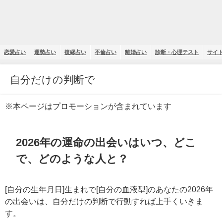
恋愛占い
運勢占い
復縁占い
不倫占い
離婚占い
診断・心理テスト
サイ
自分だけの判断で
※本ページはプロモーションが含まれています
2026年の運命の出会いはいつ、どこ
で、どのような人と？
[自分の生年月日]生まれで[自分の血液型]のあなたの2026年
の出会いは、自分だけの判断で行動すれば上手くいきま
す。