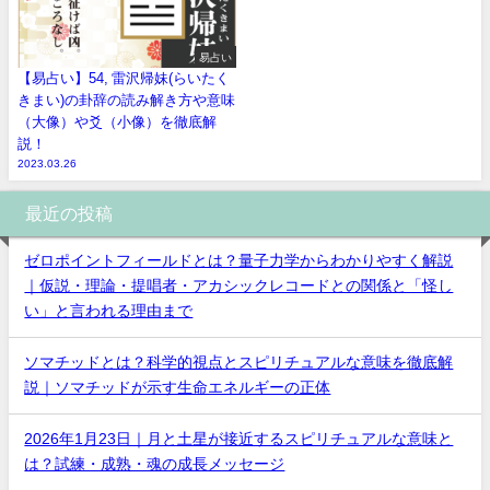
易占い
【易占い】54, 雷沢帰妹(らいたく
きまい)の卦辞の読み解き方や意味
（大像）や爻（小像）を徹底解
説！
2023.03.26
最近の投稿
ゼロポイントフィールドとは？量子力学からわかりやすく解説
｜仮説・理論・提唱者・アカシックレコードとの関係と「怪し
い」と言われる理由まで
ソマチッドとは？科学的視点とスピリチュアルな意味を徹底解
説｜ソマチッドが示す生命エネルギーの正体
2026年1月23日｜月と土星が接近するスピリチュアルな意味と
は？試練・成熟・魂の成長メッセージ