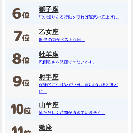
獅子座
思い遣りある行動を取れば運気の底上げに。
乙女座
80％の力がベストな日。
牡羊座
忍耐強さを発揮できないかも。
射手座
保守的になりやすい日。言い訳はほどほど
に。
山羊座
慌ただしく時間が過ぎていきそう。
蠍座