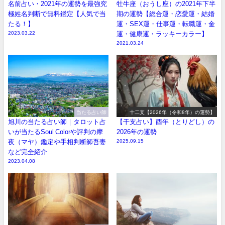
当たる！】
名前占い・2021年の運勢を最強究
牡牛座（おうし座）の2021年下半
極姓名判断で無料鑑定【人気で当
期の運勢【総合運・恋愛運・結婚
たる！】
運・SEX運・仕事運・転職運・金
2023.03.22
運・健康運・ラッキーカラー】
2021.03.24
当たる占い師
十二支【2026年（令和8年）の運勢】
旭川の当たる占い師｜タロット占
【干支占い】酉年（とりどし）の
いが当たるSoul Colorや評判の摩
2026年の運勢
夜（マヤ）鑑定や手相判断師吾妻
2025.09.15
など完全紹介
2023.04.08