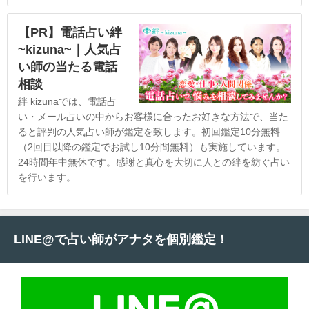
【PR】電話占い絆
~kizuna~｜人気占
い師の当たる電話
相談
絆 kizunaでは、電話占
い・メール占いの中からお客様に合ったお好きな方法で、当た
ると評判の人気占い師が鑑定を致します。初回鑑定10分無料
（2回目以降の鑑定でお試し10分間無料）も実施しています。
24時間年中無休です。感謝と真心を大切に人との絆を紡ぐ占い
を行います。
LINE@で占い師がアナタを個別鑑定！