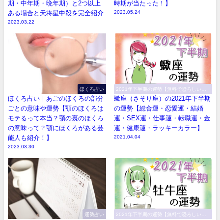
期・中年期・晩年期）と2つ以上
時期が当たった！】
ある場合と天将星中殺を完全紹介
2023.05.24
2023.03.22
ほくろ占い
2021年下半期の運勢【無料で恐ろしい程
当たる！】
ほくろ占い｜あごのほくろの部分
蠍座（さそり座）の2021年下半期
ごとの意味や運勢【顎のほくろは
の運勢【総合運・恋愛運・結婚
モテるって本当？顎の裏のほくろ
運・SEX運・仕事運・転職運・金
の意味って？顎にほくろがある芸
運・健康運・ラッキーカラー】
能人も紹介！】
2021.04.04
2023.03.30
運勢占い
2021年下半期の運勢【無料で恐ろしい程