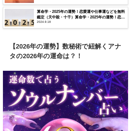
算命学・2025年の運勢！恋愛運や仕事運などを無料
鑑定（天中殺・十干）算命学・2025年の運勢！恋愛
2024.9.18
運や仕事運などを無料鑑定（天中殺・十干）
【2026年の運勢】数秘術で紐解くアナ
タの2026年の運命は？！