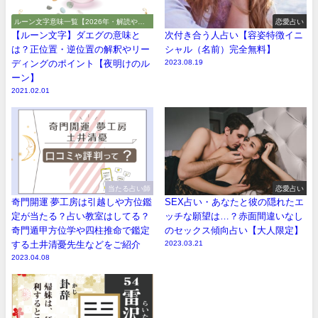
ルーン文字意味一覧【2026年・解読や解
恋愛占い
釈やアルファベット】
【ルーン文字】ダエグの意味と
次付き合う人占い【容姿特徴イニ
は？正位置・逆位置の解釈やリー
シャル（名前）完全無料】
ディングのポイント【夜明けのル
2023.08.19
ーン】
2021.02.01
当たる占い師
恋愛占い
奇門開運 夢工房は引越しや方位鑑
SEX占い・あなたと彼の隠れたエ
定が当たる？占い教室はしてる？
ッチな願望は…？赤面間違いなし
奇門遁甲方位学や四柱推命で鑑定
のセックス傾向占い【大人限定】
する土井清憂先生などをご紹介
2023.03.21
2023.04.08