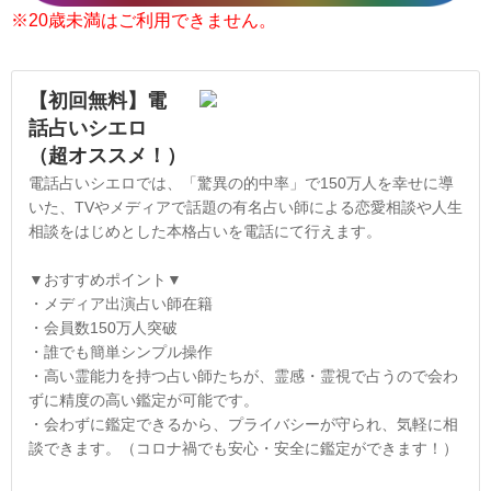
※20歳未満はご利用できません。
【初回無料】電
話占いシエロ
（超オススメ！）
電話占いシエロでは、「驚異の的中率」で150万人を幸せに導
いた、TVやメディアで話題の有名占い師による恋愛相談や人生
相談をはじめとした本格占いを電話にて行えます。
▼おすすめポイント▼
・メディア出演占い師在籍
・会員数150万人突破
・誰でも簡単シンプル操作
・高い霊能力を持つ占い師たちが、霊感・霊視で占うので会わ
ずに精度の高い鑑定が可能です。
・会わずに鑑定できるから、プライバシーが守られ、気軽に相
談できます。（コロナ禍でも安心・安全に鑑定ができます！）