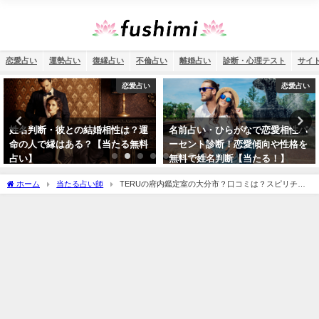
恋愛占い
運勢占い
復縁占い
不倫占い
離婚占い
診断・心理テスト
サイ
恋愛占い
運勢占い
名前占い・ひらがなで恋愛相性パ
2026年の運勢を姓名判断で診断！
ーセント診断！恋愛傾向や性格を
名前占いで未来を予測
無料で姓名判断【当たる！】
ホーム
当たる占い師
TERUの府内鑑定室の大分市？口コミは？スピリチュ
アル？鑑定料金が変わる？予約方法は？プロフィールや開運ブレスレットなどをご紹
介