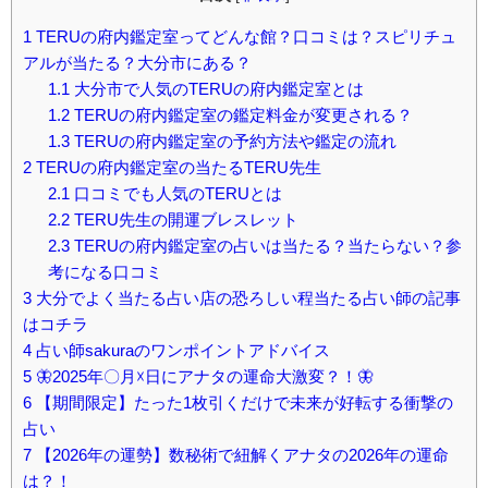
1
TERUの府内鑑定室ってどんな館？口コミは？スピリチュ
アルが当たる？大分市にある？
1.1
大分市で人気のTERUの府内鑑定室とは
1.2
TERUの府内鑑定室の鑑定料金が変更される？
1.3
TERUの府内鑑定室の予約方法や鑑定の流れ
2
TERUの府内鑑定室の当たるTERU先生
2.1
口コミでも人気のTERUとは
2.2
TERU先生の開運ブレスレット
2.3
TERUの府内鑑定室の占いは当たる？当たらない？参
考になる口コミ
3
大分でよく当たる占い店の恐ろしい程当たる占い師の記事
はコチラ
4
占い師sakuraのワンポイントアドバイス
5
🦋2025年〇月☓日にアナタの運命大激変？！🦋
6
【期間限定】たった1枚引くだけで未来が好転する衝撃の
占い
7
【2026年の運勢】数秘術で紐解くアナタの2026年の運命
は？！