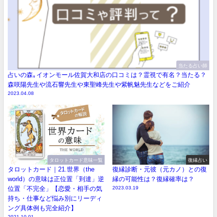
当たる占い師
占いの森｡イオンモール佐賀大和店の口コミは？霊視で有名？当たる？
森咲陽先生や流石響先生や東聖峰先生や紫帆魅先生などをご紹介
2023.04.08
タロットカード意味一覧
復縁占い
タロットカード｜21.世界（the
復縁診断・元彼（元カノ）との復
world）の意味は正位置「到達」逆
縁の可能性は？復縁確率は？
位置「不完全」【恋愛・相手の気
2023.03.19
持ち・仕事など悩み別にリーディ
ング具体例も完全紹介】
2021.10.01