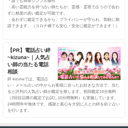
・誰でも簡単シンプル操作
・高い霊能力を持つ占い師たちが、霊感・霊視で占うので会わ
ずに精度の高い鑑定が可能です。
・会わずに鑑定できるから、プライバシーが守られ、気軽に相
談できます。（コロナ禍でも安心・安全に鑑定ができます！）
【PR】電話占い絆
~kizuna~｜人気占
い師の当たる電話
相談
絆 kizunaでは、電話占
い・メール占いの中からお客様に合ったお好きな方法で、当た
ると評判の人気占い師が鑑定を致します。初回鑑定10分無料
（2回目以降の鑑定でお試し10分間無料）も実施しています。
24時間年中無休です。感謝と真心を大切に人との絆を紡ぐ占い
を行います。