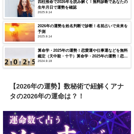
四柱推命で2026年を読み解く！無料診断であなたの
生年月日で運勢を確認
2025.9.14
2026年の運勢を姓名判断で診断！名前占いで未来を
予測
2025.9.14
算命学・2025年の運勢！恋愛運や仕事運などを無料
鑑定（天中殺・十干）算命学・2025年の運勢！恋愛
2024.9.18
運や仕事運などを無料鑑定（天中殺・十干）
【2026年の運勢】数秘術で紐解くアナ
タの2026年の運命は？！