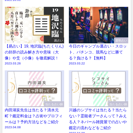
易占い
運勢占い
【易占い】19, 地沢臨(ちたくりん)
今日のギャンブル運占い・スロッ
の卦辞の読み解き方や意味（大
ト、パチンコ、競馬などに勝て
像）や爻（小像）を徹底解説！
る？負ける？【無料】
2023.03.26
2023.03.22
当たる占い師
当たる占い師
内田湖亥先生は当たる？清水元
川越のシブサイは当たる？当たら
町？鑑定料金は？占術やプロフィ
ない？霊能者プーさんって？みえ
ールは？予約方法などをご紹介
る人？ネパール雑貨屋での占いや
2023.04.08
鑑定の流れなどをご紹介