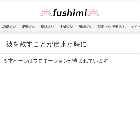
恋愛占い
運勢占い
復縁占い
不倫占い
離婚占い
診断・心理テスト
サイ
彼を赦すことが出来た時に
※本ページはプロモーションが含まれています