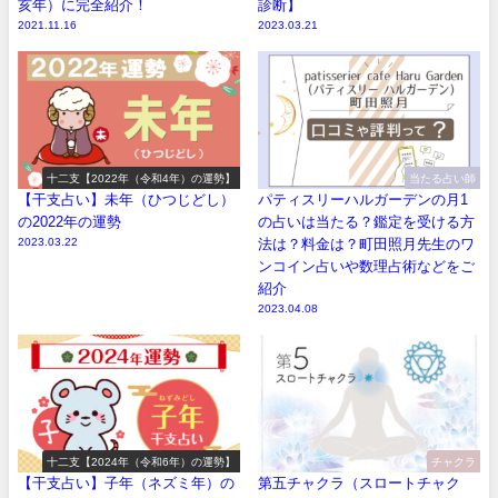
亥年）に完全紹介！
診断】
2021.11.16
2023.03.21
十二支【2022年（令和4年）の運勢】
当たる占い師
【干支占い】未年（ひつじどし）
パティスリーハルガーデンの月1
の2022年の運勢
の占いは当たる？鑑定を受ける方
2023.03.22
法は？料金は？町田照月先生のワ
ンコイン占いや数理占術などをご
紹介
2023.04.08
十二支【2024年（令和6年）の運勢】
チャクラ
【干支占い】子年（ネズミ年）の
第五チャクラ（スロートチャク