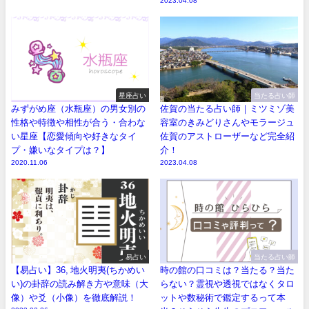
2023.04.08
星座占い
当たる占い師
みずがめ座（水瓶座）の男女別の
佐賀の当たる占い師｜ミツミゾ美
性格や特徴や相性が合う・合わな
容室のきみどりさんやモラージュ
い星座【恋愛傾向や好きなタイ
佐賀のアストローザーなど完全紹
プ・嫌いなタイプは？】
介！
2020.11.06
2023.04.08
易占い
当たる占い師
【易占い】36, 地火明夷(ちかめい
時の館の口コミは？当たる？当た
い)の卦辞の読み解き方や意味（大
らない？霊視や透視ではなくタロ
像）や爻（小像）を徹底解説！
ットや数秘術で鑑定するって本