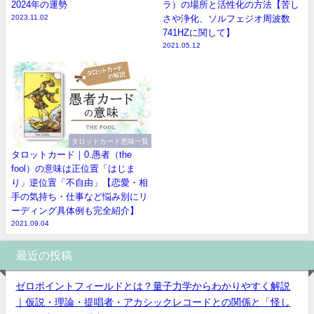
2024年の運勢
ラ）の場所と活性化の方法【苦し
2023.11.02
さや浄化、ソルフェジオ周波数
741HZに関して】
2021.05.12
タロットカード意味一覧
タロットカード｜0.愚者（the
fool）の意味は正位置「はじま
り」逆位置「不自由」【恋愛・相
手の気持ち・仕事など悩み別にリ
ーディング具体例も完全紹介】
2021.09.04
最近の投稿
ゼロポイントフィールドとは？量子力学からわかりやすく解説
｜仮説・理論・提唱者・アカシックレコードとの関係と「怪し