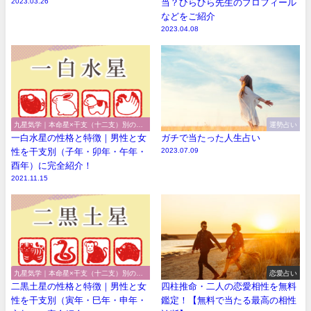
2023.03.26
当？ひらひら先生のプロフィール
などをご紹介
2023.04.08
九星気学｜本命星×干支（十二支）別の性
運勢占い
格や特徴
一白水星の性格と特徴｜男性と女
ガチで当たった人生占い
性を干支別（子年・卯年・午年・
2023.07.09
酉年）に完全紹介！
2021.11.15
九星気学｜本命星×干支（十二支）別の性
恋愛占い
格や特徴
二黒土星の性格と特徴｜男性と女
四柱推命・二人の恋愛相性を無料
性を干支別（寅年・巳年・申年・
鑑定！【無料で当たる最高の相性