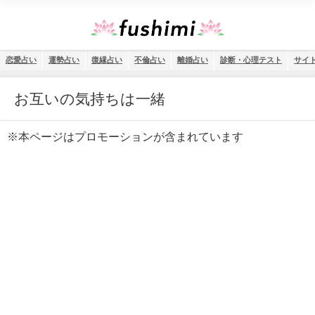
恋愛占い
運勢占い
復縁占い
不倫占い
離婚占い
診断・心理テスト
サイ
お互いの気持ちは一緒
※本ページはプロモーションが含まれています