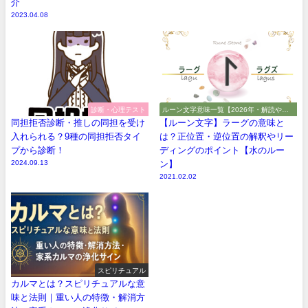
介
2023.04.08
診断・心理テスト
ルーン文字意味一覧【2026年・解読や解
釈やアルファベット】
同担拒否診断・推しの同担を受け
【ルーン文字】ラーグの意味と
入れられる？9種の同担拒否タイ
は？正位置・逆位置の解釈やリー
プから診断！
ディングのポイント【水のルー
2024.09.13
ン】
2021.02.02
スピリチュアル
カルマとは？スピリチュアルな意
味と法則｜重い人の特徴・解消方