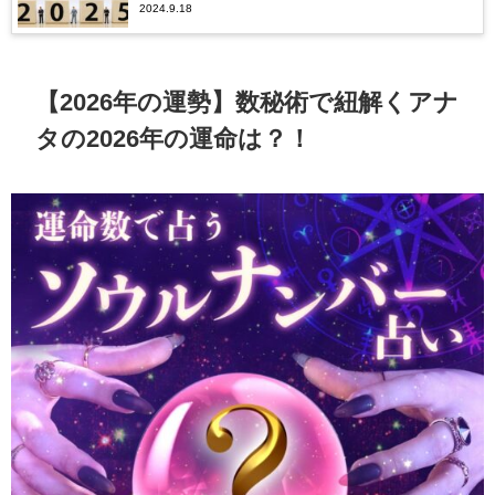
2024.9.18
運や仕事運などを無料鑑定（天中殺・十干）
【2026年の運勢】数秘術で紐解くアナ
タの2026年の運命は？！