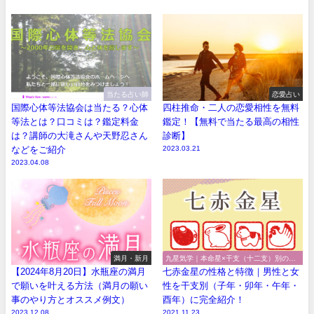
当たる占い師
恋愛占い
国際心体等法協会は当たる？心体
四柱推命・二人の恋愛相性を無料
等法とは？口コミは？鑑定料金
鑑定！【無料で当たる最高の相性
は？講師の大滝さんや天野忍さん
診断】
などをご紹介
2023.03.21
2023.04.08
満月・新月
九星気学｜本命星×干支（十二支）別の性
格や特徴
【2024年8月20日】水瓶座の満月
七赤金星の性格と特徴｜男性と女
で願いを叶える方法（満月の願い
性を干支別（子年・卯年・午年・
事のやり方とオススメ例文）
酉年）に完全紹介！
2023.12.08
2021.11.23