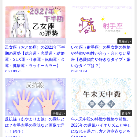
2021年下半期の運勢【無料で恐ろしい程
星座占い
当たる！】
乙女座（おとめ座）の2021年下半
いて座（射手座）の男女別の性格
期の運勢【総合運・恋愛運・結婚
や特徴や相性が合う・合わない星
運・SEX運・仕事運・転職運・金
座【恋愛傾向や好きなタイプ・嫌
運・健康運・ラッキーカラー】
いなタイプは？】
2021.03.25
2020.11.04
手相占い
算命学
反抗線（あやまりま線）の意味と
午未天中殺の特徴や性格や相性。
は？右手左手の意味など画像で詳
2025年の運気バイオリズムと幸せ
しく紹介！
になれる過ごし方と注意点などを
2023.03.30