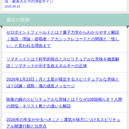
法・家系カルマの浄化サイン
2025.08.23
最近の投稿
ゼロポイントフィールドとは？量子力学からわかりやすく解説
｜仮説・理論・提唱者・アカシックレコードとの関係と「怪し
い」と言われる理由まで
ソマチッドとは？科学的視点とスピリチュアルな意味を徹底解
説｜ソマチッドが示す生命エネルギーの正体
2026年1月23日｜月と土星が接近するスピリチュアルな意味と
は？試練・成熟・魂の成長メッセージ
除夜の鐘のスピリチュアルな意味とは？なぜ108回鳴らす？人間
の煩悩・キリスト教との違いも解説
2026年の年女がやるべきこと｜運気を味方につけるスピリチュ
アル開運行動と注意点