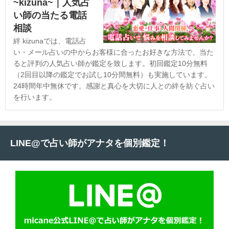
~kizuna~｜人気占
い師の当たる電話
相談
絆 kizunaでは、電話占
い・メール占いの中からお客様に合ったお好きな方法で、当た
ると評判の人気占い師が鑑定を致します。初回鑑定10分無料
（2回目以降の鑑定でお試し10分間無料）も実施しています。
24時間年中無休です。感謝と真心を大切に人との絆を紡ぐ占い
を行います。
LINE@で占い師がアナタを個別鑑定！