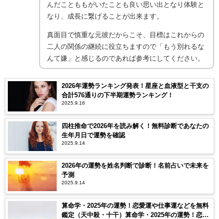
んだことももがいたことも良い思い出となり体験と
なり、成長に繋げることが出来ます。
真面目で慎重な元彼だからこそ、目標はこれからの
二人の関係の継続に役立ちますので「もう別れるな
んて嫌」と感じるのであれば参考にしてください。
2026年運勢ランキング発表！星座と血液型と干支の
合計576通りの下半期運勢ランキング！
2025.9.16
四柱推命で2026年を読み解く！無料診断であなたの
生年月日で運勢を確認
2025.9.14
2026年の運勢を姓名判断で診断！名前占いで未来を
予測
2025.9.14
算命学・2025年の運勢！恋愛運や仕事運などを無料
鑑定（天中殺・十干）算命学・2025年の運勢！恋愛