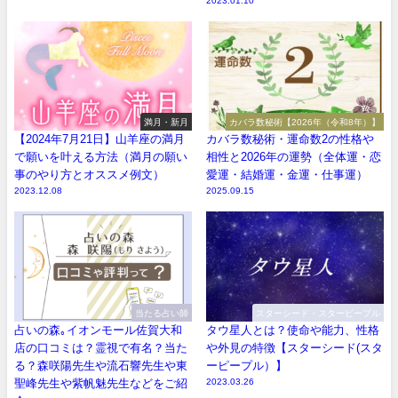
2023.01.10
満月・新月
カバラ数秘術【2026年（令和8年）】
【2024年7月21日】山羊座の満月
カバラ数秘術・運命数2の性格や
で願いを叶える方法（満月の願い
相性と2026年の運勢（全体運・恋
事のやり方とオススメ例文）
愛運・結婚運・金運・仕事運）
2023.12.08
2025.09.15
当たる占い師
スターシード・スターピープル
占いの森｡イオンモール佐賀大和
タウ星人とは？使命や能力、性格
店の口コミは？霊視で有名？当た
や外見の特徴【スターシード(スタ
る？森咲陽先生や流石響先生や東
ーピープル）】
聖峰先生や紫帆魅先生などをご紹
2023.03.26