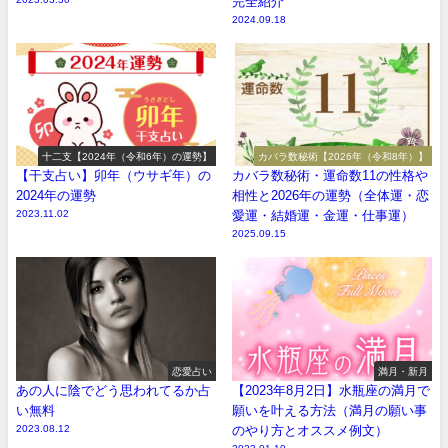
完全紹介
2024.09.18
十二支【2024年（令和6年）の運勢】
カバラ数秘術【2026年（令和8年）】
【干支占い】卯年（ウサギ年）の
カバラ数秘術・運命数11の性格や
2024年の運勢
相性と2026年の運勢（全体運・恋
2023.11.02
愛運・結婚運・金運・仕事運）
2025.09.15
恋愛占い
満月・新月
あの人に陰でどう思われてるか占
【2023年8月2日】水瓶座の満月で
い無料
願いを叶える方法（満月の願い事
2023.08.12
のやり方とオススメ例文）