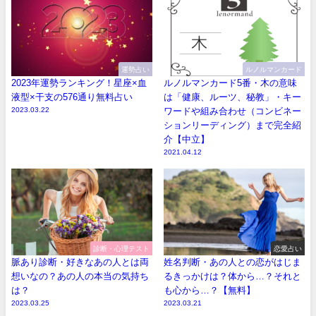
運勢占い
ルノルマンカード
2023年運勢ランキング！星座×血
ルノルマンカード5番・木の意味
液型×干支の576通り無料占い
は「健康、ルーツ、秘教」・キー
2023.03.22
ワードや組み合わせ（コンビネー
ションリーディング）まで完全紹
介【中立】
2021.04.12
診断・心理テスト
恋愛占い
脈あり診断・好きなあの人とは両
姓名判断・あの人との恋がはじま
想いなの？あの人の本当の気持ち
るきっかけは？体から…？それと
は？
も心から…？【無料】
2023.03.25
2023.03.21