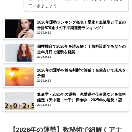
ていきましょう。
2026年運勢ランキング発表！星座と血液型と干支の
合計576通りの下半期運勢ランキング！
2025.9.16
四柱推命で2026年を読み解く！無料診断であなたの
生年月日で運勢を確認
2025.9.14
2026年の運勢を姓名判断で診断！名前占いで未来を
予測
2025.9.14
算命学・2025年の運勢！恋愛運や仕事運などを無料
鑑定（天中殺・十干）算命学・2025年の運勢！恋愛
2024.9.18
運や仕事運などを無料鑑定（天中殺・十干）
【2026年の運勢】数秘術で紐解くアナ