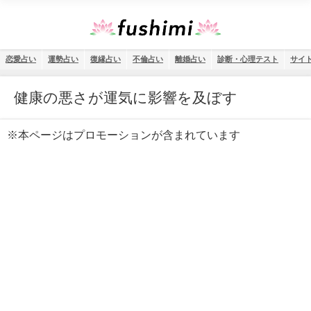
恋愛占い
運勢占い
復縁占い
不倫占い
離婚占い
診断・心理テスト
サイ
健康の悪さが運気に影響を及ぼす
※本ページはプロモーションが含まれています