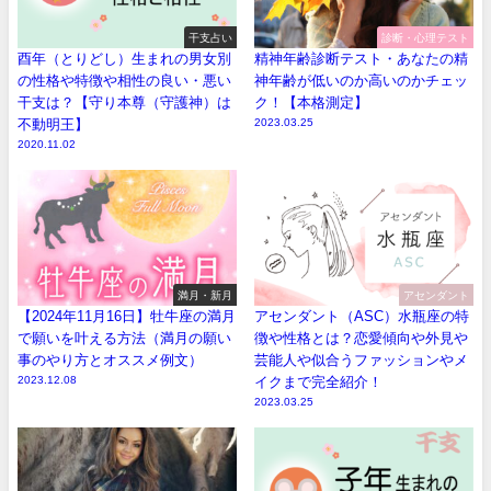
干支占い
診断・心理テスト
酉年（とりどし）生まれの男女別
精神年齢診断テスト・あなたの精
の性格や特徴や相性の良い・悪い
神年齢が低いのか高いのかチェッ
干支は？【守り本尊（守護神）は
ク！【本格測定】
不動明王】
2023.03.25
2020.11.02
満月・新月
アセンダント
【2024年11月16日】牡牛座の満月
アセンダント（ASC）水瓶座の特
で願いを叶える方法（満月の願い
徴や性格とは？恋愛傾向や外見や
事のやり方とオススメ例文）
芸能人や似合うファッションやメ
2023.12.08
イクまで完全紹介！
2023.03.25