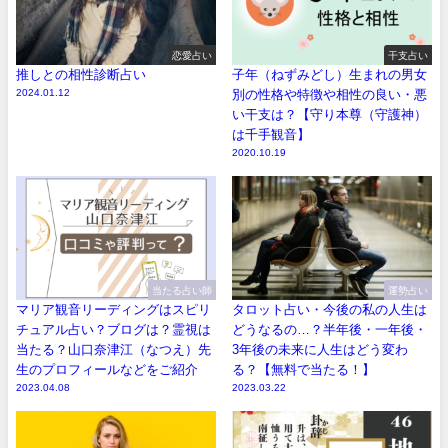
恋愛占い
干支占い
推しとの相性診断占い
子年（ねずみどし）生まれの男女
2024.01.12
別の性格や特徴や相性の良い・悪
い干支は？【守り本尊（守護神）
は千手観音】
2020.10.19
当たる占い師
運勢占い
マリア観音リーディングはスピリ
タロット占い・今後の私の人生は
チュアル占い？ブログは？霊視は
どうなるの…？半年後・一年後・
当たる？山口奈津江（なつえ）先
3年後の未来に人生はどう変わ
生のプロフィールなどをご紹介
る？【無料で当たる！】
2023.04.08
2023.03.22