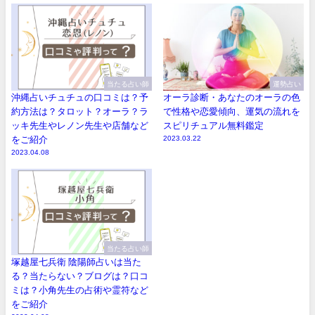
当たる占い師
運勢占い
沖縄占いチュチュの口コミは？予
オーラ診断・あなたのオーラの色
約方法は？タロット？オーラ？ラ
で性格や恋愛傾向、運気の流れを
ッキ先生やレノン先生や店舗など
スピリチュアル無料鑑定
をご紹介
2023.03.22
2023.04.08
当たる占い師
塚越屋七兵衛 陰陽師占いは当た
る？当たらない？ブログは？口コ
ミは？小角先生の占術や霊符など
をご紹介