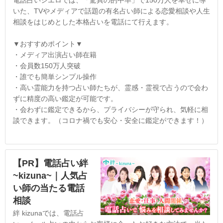
電話占いシエロでは、「驚異の的中率」で150万人を幸せに導
いた、TVやメディアで話題の有名占い師による恋愛相談や人生
相談をはじめとした本格占いを電話にて行えます。
▼おすすめポイント▼
・メディア出演占い師在籍
・会員数150万人突破
・誰でも簡単シンプル操作
・高い霊能力を持つ占い師たちが、霊感・霊視で占うので会わ
ずに精度の高い鑑定が可能です。
・会わずに鑑定できるから、プライバシーが守られ、気軽に相
談できます。（コロナ禍でも安心・安全に鑑定ができます！）
【PR】電話占い絆
~kizuna~｜人気占
い師の当たる電話
相談
絆 kizunaでは、電話占