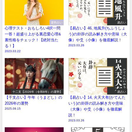
運勢占い
易占い
心理テスト・おもしろい4択一問
【易占い】46, 地風升(ちふうしょ
一答！超盛り上がる裏恋愛心理&
う)の卦辞の読み解き方や意味（大
裏性格をチェック！【絶対当た
像）や爻（小像）を徹底解説！
る！】
2023.03.26
2023.03.22
十二支【2026年（令和8年）の運勢】
易占い
【干支占い】午年（うまどし）の
【易占い】14, 火天大有(かてんた
2026年の運勢
いう)の卦辞の読み解き方や意味
2025.09.15
（大像）や爻（小像）を徹底解
説！
2023.03.26