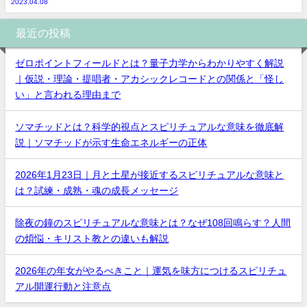
2023.04.08
最近の投稿
ゼロポイントフィールドとは？量子力学からわかりやすく解説
｜仮説・理論・提唱者・アカシックレコードとの関係と「怪し
い」と言われる理由まで
ソマチッドとは？科学的視点とスピリチュアルな意味を徹底解
説｜ソマチッドが示す生命エネルギーの正体
2026年1月23日｜月と土星が接近するスピリチュアルな意味と
は？試練・成熟・魂の成長メッセージ
除夜の鐘のスピリチュアルな意味とは？なぜ108回鳴らす？人間
の煩悩・キリスト教との違いも解説
2026年の年女がやるべきこと｜運気を味方につけるスピリチュ
アル開運行動と注意点