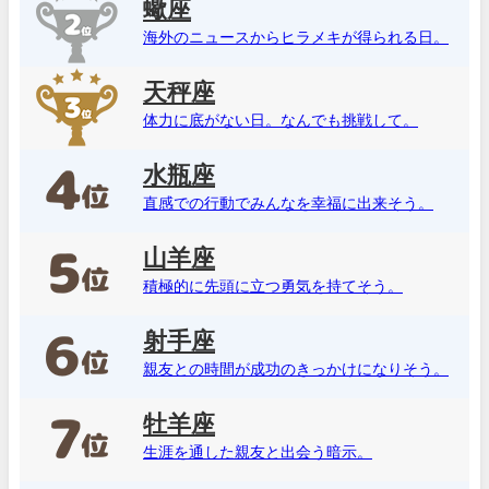
蠍座
海外のニュースからヒラメキが得られる日。
天秤座
体力に底がない日。なんでも挑戦して。
水瓶座
直感での行動でみんなを幸福に出来そう。
山羊座
積極的に先頭に立つ勇気を持てそう。
射手座
親友との時間が成功のきっかけになりそう。
牡羊座
生涯を通した親友と出会う暗示。