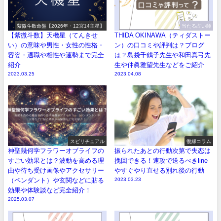
紫微斗数命盤【2026年・12宮14主星】
当たる占い師
【紫微斗数】天機星（てんきせ
THIDA OKINAWA（ティダストー
い）の意味や男性・女性の性格・
ン）の口コミや評判は？ブログ
容姿・適職や相性や運勢まで完全
は？島袋千鶴子先生や和田真弓先
紹介
生や仲眞雅望先生などをご紹介
2023.03.25
2023.04.08
スピリチュアル
復縁コラム
神聖幾何学フラワーオブライフの
振られたあとの行動次第で失恋は
すごい効果とは？波動を高める理
挽回できる！速攻で送るべきline
由や待ち受け画像やアクセサリー
やすぐやり直せる別れ後の行動
（ペンダント）や玄関などに貼る
2023.03.23
効果や体験談など完全紹介！
2025.03.07