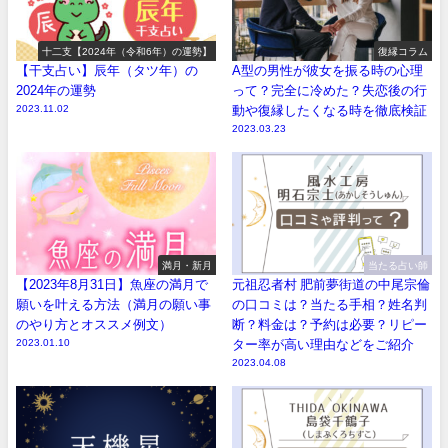
十二支【2024年（令和6年）の運勢】
復縁コラム
【干支占い】辰年（タツ年）の
A型の男性が彼女を振る時の心理
2024年の運勢
って？完全に冷めた？失恋後の行
2023.11.02
動や復縁したくなる時を徹底検証
2023.03.23
満月・新月
当たる占い師
【2023年8月31日】魚座の満月で
元祖忍者村 肥前夢街道の中尾宗倫
願いを叶える方法（満月の願い事
の口コミは？当たる手相？姓名判
のやり方とオススメ例文）
断？料金は？予約は必要？リピー
2023.01.10
ター率が高い理由などをご紹介
2023.04.08