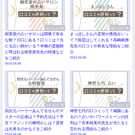
当たる占い師
当たる占い師
樹里亜の占いサロンは関東で有名
まっぽしさんの霊視や透視占いっ
な館？川口にある？口コミは？当
て？除霊はしてくれる？高嶋南洲
たる占い師がいる？本物の霊能師
先生の口コミや有名な理由をご紹
と呼ばれる樹里亜先生の特徴など
介
をご紹介
2023.04.08
2023.04.08
当たる占い師
当たる占い師
四次元パーラーあんでるせんのマ
神世七代の口コミって？城陽にあ
スターの正体は？予約方法は？予
るの？占いやパワーストーンの評
言？マジックの種明かしは？霊視
判は？宮本純美代先生が当たると
は出来るのかなどをご紹介
言われる理由もご紹介！
2023.04.08
2023.04.08