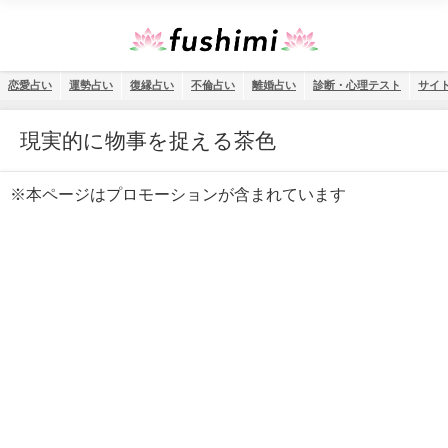
恋愛占い
運勢占い
復縁占い
不倫占い
離婚占い
診断・心理テスト
サイ
現実的に物事を捉える茶色
※本ページはプロモーションが含まれています