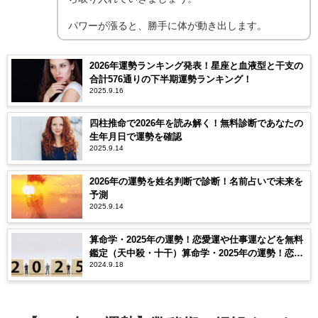
パワーが漲ると、勝手に体が動き出します。
2026年運勢ランキング発表！星座と血液型と干支の
合計576通りの下半期運勢ランキング！
2025.9.16
四柱推命で2026年を読み解く！無料診断であなたの
生年月日で運勢を確認
2025.9.14
2026年の運勢を姓名判断で診断！名前占いで未来を
予測
2025.9.14
算命学・2025年の運勢！恋愛運や仕事運などを無料
鑑定（天中殺・十干）算命学・2025年の運勢！恋愛
2024.9.18
運や仕事運などを無料鑑定（天中殺・十干）