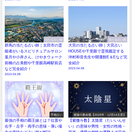
当たる占い師
当たる占い師
群馬の当たる占い師｜太田市の霊
大宮の当たる占い師｜大宮占い
能者がいるスピリチュアルサロン
HOUSEや千里眼で霊視鑑定する
葉月や小井さん、けやきウォーク
沖村和音先生や開運館E＆Eなど完
前橋の占美館や千里眼高崎駅前店
全紹介
など完全紹介！
2023.04.08
2023.04.08
手相占い
紫微斗数命盤【2026年・12宮14主星】
最強の手相の覇王線とは？位置や
【紫微斗数】太陰星（たいいんせ
右手・左手・両手の意味・薄い場
い）の意味や男性・女性の性格・