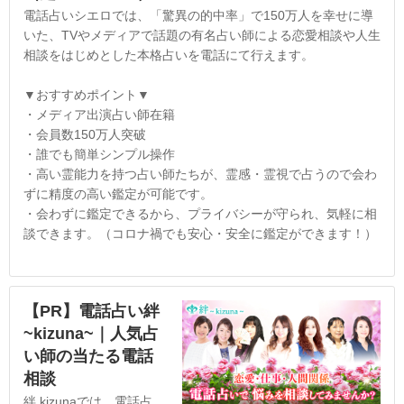
電話占いシエロでは、「驚異の的中率」で150万人を幸せに導
いた、TVやメディアで話題の有名占い師による恋愛相談や人生
相談をはじめとした本格占いを電話にて行えます。
▼おすすめポイント▼
・メディア出演占い師在籍
・会員数150万人突破
・誰でも簡単シンプル操作
・高い霊能力を持つ占い師たちが、霊感・霊視で占うので会わ
ずに精度の高い鑑定が可能です。
・会わずに鑑定できるから、プライバシーが守られ、気軽に相
談できます。（コロナ禍でも安心・安全に鑑定ができます！）
【PR】電話占い絆
~kizuna~｜人気占
い師の当たる電話
相談
絆 kizunaでは、電話占