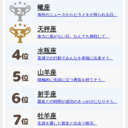
蠍座
海外のニュースからヒラメキが得られる日。
天秤座
体力に底がない日。なんでも挑戦して。
水瓶座
直感での行動でみんなを幸福に出来そう。
山羊座
積極的に先頭に立つ勇気を持てそう。
射手座
親友との時間が成功のきっかけになりそう。
牡羊座
生涯を通した親友と出会う暗示。