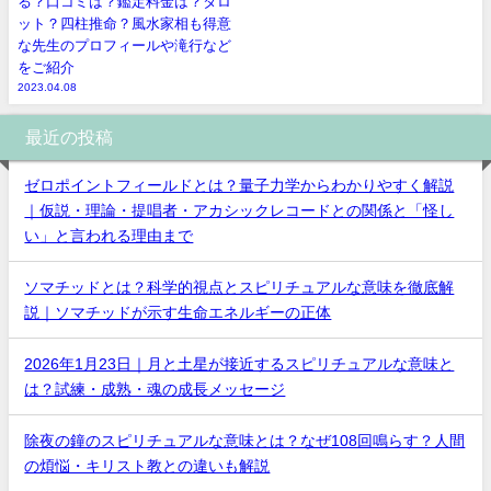
る？口コミは？鑑定料金は？タロ
ット？四柱推命？風水家相も得意
な先生のプロフィールや滝行など
をご紹介
2023.04.08
最近の投稿
ゼロポイントフィールドとは？量子力学からわかりやすく解説
｜仮説・理論・提唱者・アカシックレコードとの関係と「怪し
い」と言われる理由まで
ソマチッドとは？科学的視点とスピリチュアルな意味を徹底解
説｜ソマチッドが示す生命エネルギーの正体
2026年1月23日｜月と土星が接近するスピリチュアルな意味と
は？試練・成熟・魂の成長メッセージ
除夜の鐘のスピリチュアルな意味とは？なぜ108回鳴らす？人間
の煩悩・キリスト教との違いも解説