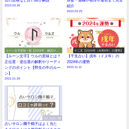
合の意味など占い師が解説
容姿・適職や相性や運勢まで完全
2023.03.30
紹介
2023.03.25
ルーン文字意味一覧【2026年・解読や解
十二支【2024年（令和6年）の運勢】
釈やアルファベット】
【ルーン文字】ウルの意味とは？
【干支占い】戌年（イヌ年）の
正位置・逆位置の解釈やリーディ
2024年の運勢
ングのポイント【野生の牛のルー
2023.11.11
ン】
2021.01.26
当たる占い師
占いサロン團千鶴子はよく当た