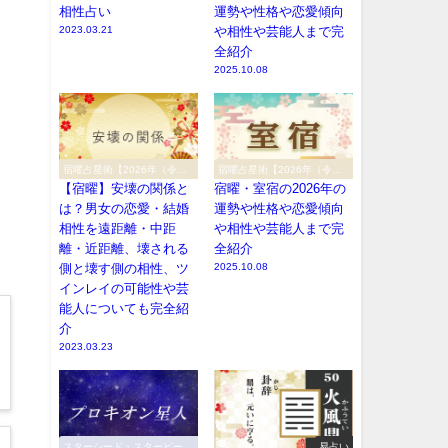
相性占い
運勢や性格や恋愛傾向
2023.03.21
や相性や芸能人まで完
全紹介
2025.10.08
宿曜占星術【2026年（令和8
宿曜占星術【2026年（令和8
年）】
年）】
【宿曜】安壊の関係と
宿曜・室宿の2026年の
は？男女の恋愛・結婚
運勢や性格や恋愛傾向
相性を遠距離・中距
や相性や芸能人まで完
離・近距離、壊される
全紹介
側と壊す側の相性、ツ
2025.10.08
インレイの可能性や芸
能人についても完全紹
介
2023.03.23
スターシード・スターピープ
易占い