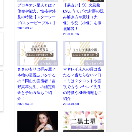
ル
プロキオン星人とは？
【易占い】50, 火風鼎
使命や能力、性格や外
(かふうてい)の卦辞の読
見の特徴【スターシー
み解き方や意味（大
ド(スターピープル）】
像）や爻（小像）を徹
2023.03.26
底解説！
2023.03.26
当たる占い師
当たる占い師
ささのもりは拝み屋？
マヤレイ未来の扉は当
本物の霊視占いをする
たる？当たらない？口
の？岡山の霊能者「吉
コミは？タロットや霊
野真琴先生」の鑑定料
視で占うマヤレイ先生
金と予約方法もご紹
の特徴やSNS情報をご
介！
紹介
2023.04.08
2023.04.08