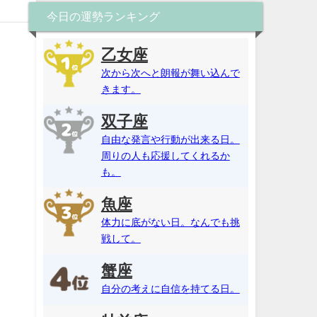
今日の運勢ランキング
乙女座
次から次へと朗報が舞い込んで
きます。
双子座
自由な発言や行動が出来る日。
周りの人も応援してくれるか
も。
魚座
体力に底がない日。なんでも挑
戦して。
蟹座
自分の考えに自信を持てる日。