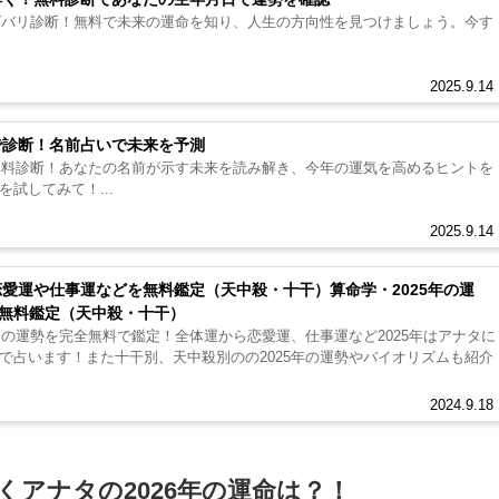
をズバリ診断！無料で未来の運命を知り、人生の方向性を見つけましょう。今す
2025.9.14
断で診断！名前占いで未来を予測
で無料診断！あなたの名前が示す未来を読み解き、今年の運気を高めるヒントを
試してみて！...
2025.9.14
恋愛運や仕事運などを無料鑑定（天中殺・十干）算命学・2025年の運
無料鑑定（天中殺・十干）
たの運勢を完全無料で鑑定！全体運から恋愛運、仕事運など2025年はアナタに
で占います！また十干別、天中殺別のの2025年の運勢やバイオリズムも紹介
2024.9.18
くアナタの2026年の運命は？！