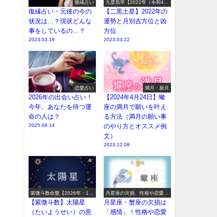
復縁占い
九星気学【2022年（令和4
年）の運勢】
復縁占い・元彼の今の
【二黒土星】2022年の
状況は…？現状どんな
運勢と月別吉方位と凶
事をしているの…？
方位
2023.03.19
2023.03.22
恋愛占い
満月・新月
2026年の出会い占い！
【2024年4月24日】蠍
今年、あなたを待つ運
座の満月で願いを叶え
命の人は？
る方法（満月の願い事
2025.09.14
のやり方とオススメ例
文）
2023.12.08
紫微斗数命盤【2026年・12
月星座の欠損、性格や恋愛や
宮14主星】
相性【2026年版】
【紫微斗数】太陽星
月星座・蟹座の欠損は
（たいようせい）の意
「感情」！性格や恋愛