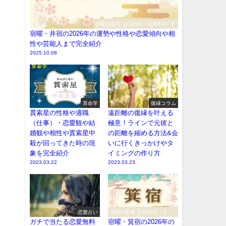
宿曜占星術【2026年（令和8年）】
宿曜・井宿の2026年の運勢や性格や恋愛傾向や相
性や芸能人まで完全紹介
2025.10.08
算命学
復縁コラム
貫索星の性格や適職
遠距離の復縁を叶える
（仕事）・恋愛観や結
極意！ラインで元彼と
婚観や相性や貫索星中
の距離を縮める方法&会
殺が回ってきた時の現
いに行くきっかけやタ
象を完全紹介
イミングの作り方
2023.03.22
2023.03.23
恋愛占い
宿曜占星術【2026年（令和8
年）】
ガチで当たる恋愛無料
宿曜・箕宿の2026年の