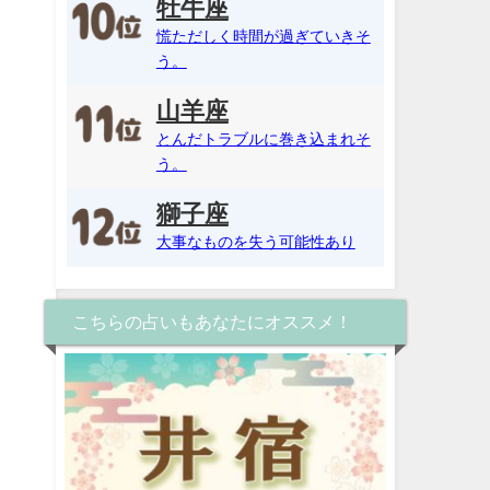
牡牛座
慌ただしく時間が過ぎていきそ
う。
山羊座
とんだトラブルに巻き込まれそ
う。
獅子座
大事なものを失う可能性あり
こちらの占いもあなたにオススメ！