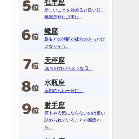
牡羊座
新しいことを始めると良い日。
挑戦意欲に忠実に。
蠍座
親友との時間が成功のきっかけ
になりそう。
天秤座
80％の力がベストな日。
水瓶座
余裕のない一日に。
射手座
何もやる気にならないのは追い
詰められていることが原因か
も。