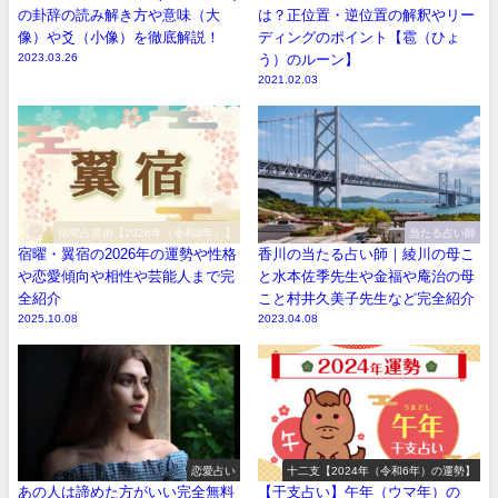
の卦辞の読み解き方や意味（大
は？正位置・逆位置の解釈やリー
像）や爻（小像）を徹底解説！
ディングのポイント【雹（ひょ
2023.03.26
う）のルーン】
2021.02.03
宿曜占星術【2026年（令和8年）】
当たる占い師
宿曜・翼宿の2026年の運勢や性格
香川の当たる占い師｜綾川の母こ
や恋愛傾向や相性や芸能人まで完
と水本佐季先生や金福や庵治の母
全紹介
こと村井久美子先生など完全紹介
2025.10.08
2023.04.08
恋愛占い
十二支【2024年（令和6年）の運勢】
あの人は諦めた方がいい完全無料
【干支占い】午年（ウマ年）の