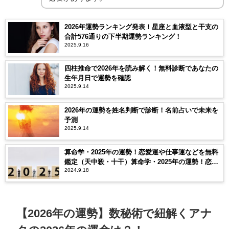
2026年運勢ランキング発表！星座と血液型と干支の
合計576通りの下半期運勢ランキング！
2025.9.16
四柱推命で2026年を読み解く！無料診断であなたの
生年月日で運勢を確認
2025.9.14
2026年の運勢を姓名判断で診断！名前占いで未来を
予測
2025.9.14
算命学・2025年の運勢！恋愛運や仕事運などを無料
鑑定（天中殺・十干）算命学・2025年の運勢！恋愛
2024.9.18
運や仕事運などを無料鑑定（天中殺・十干）
【2026年の運勢】数秘術で紐解くアナ