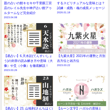
題の占いの館キセキや千里眼三宮
するスピリチュアルな意味とは？
店のレイル先生や神戸占い館アゥ
試練・成熟・魂の成長メッセージ
ルタームなど完全紹介
2026.01.18
2023.04.08
易占い
九星気学【2021年（令和3年）の運勢】
【易占い】6,天水訟(てんすいしょ
【九紫火星】2021年の運勢と月別
う)の卦辞の読み解き方や意味（大
吉方位と凶方位
像）や爻（小像）を徹底解説！
2023.03.22
2023.03.26
易占い
ルーン文字意味一覧【2026年・解読や解
釈やアルファベット】
【易占い】23, 山地剥(さんちはく)
【ルーン文字】ハガルの意味と