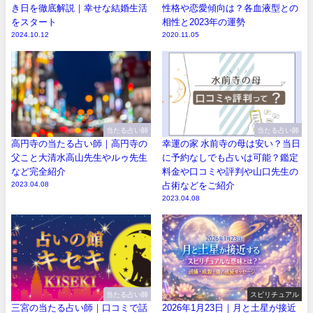
き日を徹底解説｜幸せな結婚生活
性格や恋愛傾向は？各血液型との
をスタート
相性と2023年の運勢
2024.10.12
2020.11.05
当たる占い師
当たる占い師
高円寺の当たる占い師｜高円寺の
幸運の家 水前寺の母は安い？当日
父こと大清水高山先生やルゥ先生
に予約なしでも占いは可能？鑑定
など完全紹介
料金や口コミや評判や山口先生の
2023.04.08
占術などをご紹介
2023.04.08
当たる占い師
スピリチュアル
三宮の当たる占い師｜口コミで話
2026年1月23日｜月と土星が接近