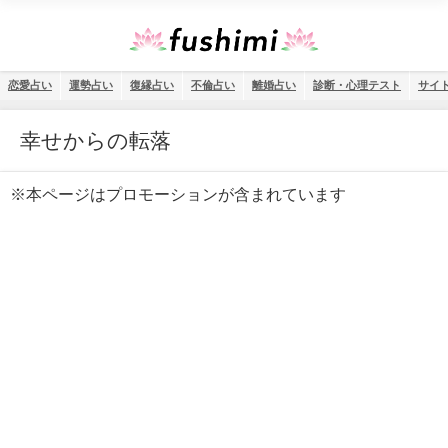
恋愛占い
運勢占い
復縁占い
不倫占い
離婚占い
診断・心理テスト
サイ
幸せからの転落
※本ページはプロモーションが含まれています