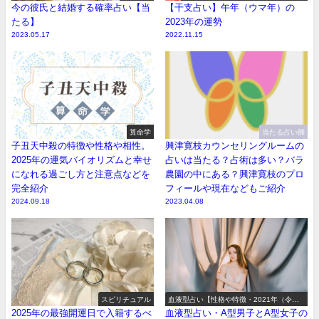
今の彼氏と結婚する確率占い【当
【干支占い】午年（ウマ年）の
たる】
2023年の運勢
2023.05.17
2022.11.15
算命学
当たる占い師
子丑天中殺の特徴や性格や相性。
興津寛枝カウンセリングルームの
2025年の運気バイオリズムと幸せ
占いは当たる？占術は多い？バラ
になれる過ごし方と注意点などを
農園の中にある？興津寛枝のプロ
完全紹介
フィールや現在などもご紹介
2024.09.18
2023.04.08
スピリチュアル
血液型占い【性格や特徴・2021年（令和3
年）の運勢】
2025年の最強開運日で入籍するべ
血液型占い・A型男子とA型女子の