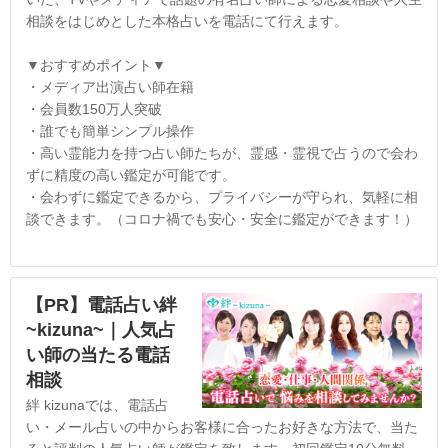
相談をはじめとした本格占いを電話にて行えます。
▼おすすめポイント▼
・メディア出演占い師在籍
・会員数150万人突破
・誰でも簡単シンプル操作
・高い霊能力を持つ占い師たちが、霊感・霊視で占うので会わ
ずに精度の高い鑑定が可能です。
・会わずに鑑定できるから、プライバシーが守られ、気軽に相
談できます。（コロナ禍でも安心・安全に鑑定ができます！）
【PR】電話占い絆
~kizuna~｜人気占
い師の当たる電話
相談
絆 kizunaでは、電話占
い・メール占いの中からお客様に合ったお好きな方法で、当た