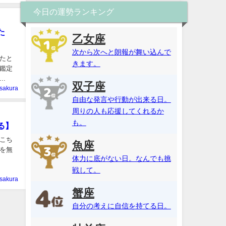
今日の運勢ランキング
た
乙女座
次から次へと朗報が舞い込んで
たと
きます。
鑑定
.
双子座
sakura
自由な発言や行動が出来る日。
周りの人も応援してくれるか
も。
る】
こち
魚座
を無
体力に底がない日。なんでも挑
戦して。
sakura
蟹座
自分の考えに自信を持てる日。