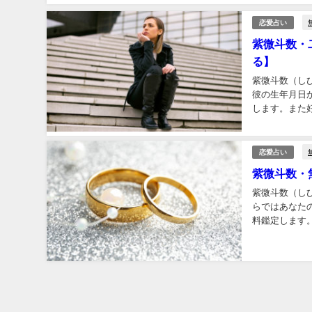
恋愛占い
紫微斗数・
る】
紫微斗数（し
彼の生年月日
します。また
恋愛占い
紫微斗数・
紫微斗数（し
らではあなた
料鑑定します