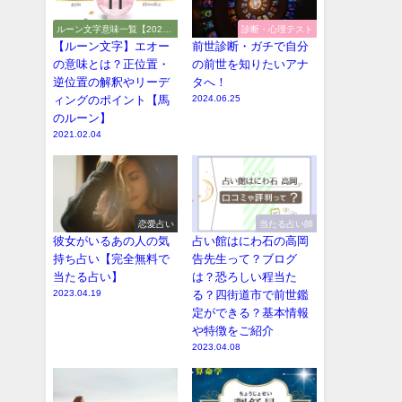
ルーン文字意味一覧【2026
診断・心理テスト
年・解読や解釈やアルファベ
【ルーン文字】エオー
前世診断・ガチで自分
ット】
の意味とは？正位置・
の前世を知りたいアナ
逆位置の解釈やリーデ
タへ！
ィングのポイント【馬
2024.06.25
のルーン】
2021.02.04
恋愛占い
当たる占い師
彼女がいるあの人の気
占い館はにわ石の高岡
持ち占い【完全無料で
告先生って？ブログ
当たる占い】
は？恐ろしい程当た
2023.04.19
る？四街道市で前世鑑
定ができる？基本情報
や特徴をご紹介
2023.04.08