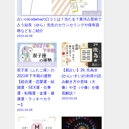
当たる占い師
占いcocodamaの口コミは？当たる？東洋占星術で
占う結良（ゆら）先生のカウンセリングや保有資
格などをご紹介
2023.04.08
2021年下半期の運勢【無料
易占い
で恐ろしい程当たる！】
双子座（ふたご座）の
【易占い】29, 坎為水
2021年下半期の運勢
(かんいすい)の卦辞の読
【総合運・恋愛運・結
み解き方や意味（大
婚運・SEX運・仕事
像）や爻（小像）を徹
運・転職運・金運・健
底解説！
康運・ラッキーカラ
2023.03.26
ー】
2021.03.26