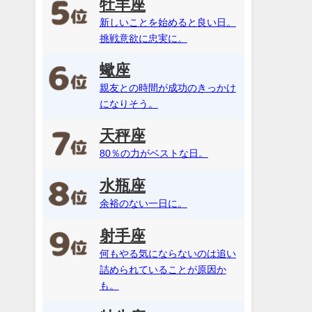
牡羊座
新しいことを始めると良い日。
挑戦意欲に忠実に。
蠍座
親友との時間が成功のきっかけ
になりそう。
天秤座
80％の力がベストな日。
水瓶座
余裕のない一日に。
射手座
何もやる気にならないのは追い
詰められていることが原因か
も。