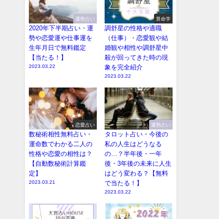
運勢占い
算命学
2020年下半期占い・運
調舒星の性格や適職
勢や恋愛運や仕事運を
（仕事）・恋愛観や結
生年月日で無料鑑定
婚観や相性や調舒星中
【当たる！】
殺が回ってきた時の現
2023.03.22
象を完全紹介
2023.03.22
恋愛占い
運勢占い
数秘術相性無料占い・
タロット占い・今後の
運命数でわかる二人の
私の人生はどうなる
性格や恋愛の相性は？
の…？半年後・一年
【自動数秘術計算鑑
後・3年後の未来に人生
定】
はどう変わる？【無料
2023.03.21
で当たる！】
2023.03.22