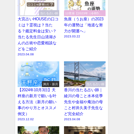
当たる占い師
12星座【2023年（令和5
年）の運勢】
大宮占いHOUSEの口コ
魚座（うお座）の2023
ミは？霊視は？当た
年の運勢は「地道な努
る？鑑定料金は安い？
力が開運へ」
当たる先生日山清湖さ
2023.03.22
んの占術や恋愛相談な
どをご紹介
2023.04.08
満月・新月
当たる占い師
【2024年10月3日】天
香川の当たる占い師｜
秤座の新月で願いを叶
綾川の母こと水本佐季
える方法（新月の願い
先生や金福や庵治の母
事のやり方とオススメ
こと村井久美子先生な
例文）
ど完全紹介
2023.12.02
2023.04.08