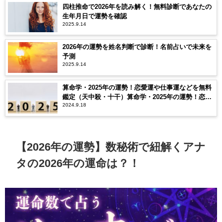
四柱推命で2026年を読み解く！無料診断であなたの
生年月日で運勢を確認
2025.9.14
2026年の運勢を姓名判断で診断！名前占いで未来を
予測
2025.9.14
算命学・2025年の運勢！恋愛運や仕事運などを無料
鑑定（天中殺・十干）算命学・2025年の運勢！恋愛
2024.9.18
運や仕事運などを無料鑑定（天中殺・十干）
【2026年の運勢】数秘術で紐解くアナ
タの2026年の運命は？！