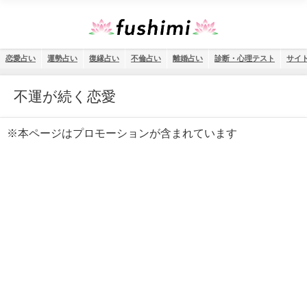
恋愛占い
運勢占い
復縁占い
不倫占い
離婚占い
診断・心理テスト
サイ
不運が続く恋愛
※本ページはプロモーションが含まれています