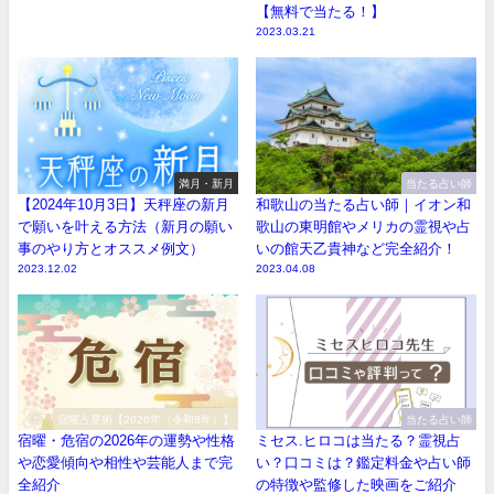
【無料で当たる！】
2023.03.21
満月・新月
当たる占い師
【2024年10月3日】天秤座の新月
和歌山の当たる占い師｜イオン和
で願いを叶える方法（新月の願い
歌山の東明館やメリカの霊視や占
事のやり方とオススメ例文）
いの館天乙貴神など完全紹介！
2023.12.02
2023.04.08
宿曜占星術【2026年（令和8年）】
当たる占い師
宿曜・危宿の2026年の運勢や性格
ミセス.ヒロコは当たる？霊視占
や恋愛傾向や相性や芸能人まで完
い？口コミは？鑑定料金や占い師
全紹介
の特徴や監修した映画をご紹介