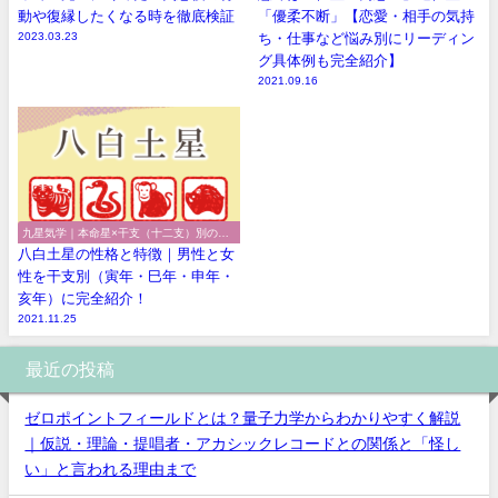
動や復縁したくなる時を徹底検証
「優柔不断」【恋愛・相手の気持
2023.03.23
ち・仕事など悩み別にリーディン
グ具体例も完全紹介】
2021.09.16
九星気学｜本命星×干支（十二支）別の性
格や特徴
八白土星の性格と特徴｜男性と女
性を干支別（寅年・巳年・申年・
亥年）に完全紹介！
2021.11.25
最近の投稿
ゼロポイントフィールドとは？量子力学からわかりやすく解説
｜仮説・理論・提唱者・アカシックレコードとの関係と「怪し
い」と言われる理由まで