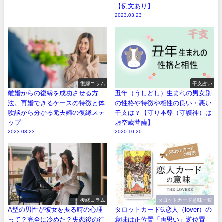
【例文あり】
2023.03.23
復縁コラム
干支占い
離婚からの復縁を成功させる方
丑年（うしどし）生まれの男女別
法。再婚できるケースの特徴と体
の性格や特徴や相性の良い・悪い
験談から分かる元夫婦の復縁ステ
干支は？【守り本尊（守護神）は
ップ
虚空蔵菩薩】
2023.03.23
2020.10.20
復縁コラム
タロットカード意味一覧
A型の男性が彼女を振る時の心理
タロットカード6.恋人（lover）の
って？完全に冷めた？失恋後の行
意味は正位置「両思い」逆位置