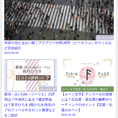
当たる占い師
渋谷の当たる占い師｜アクアリーやBCAFE（ビーカフェ）やウィルな
ど完全紹介
2023.04.08
当たる占い師
ルーン文字意味一覧【2026年・解読や解
釈やアルファベット】
新潟・占いLilie（リーリエ）の評
【ルーン文字】アンスールの意味
判は？中央区にある？鑑定料金
とは？正位置・逆位置の解釈やリ
は？皆月ひろき (煌ひろき)先生の
ーディングのポイント【言葉・伝
プロフィールやタロット教室など
達のルーン】
をご紹介
2021.01.28