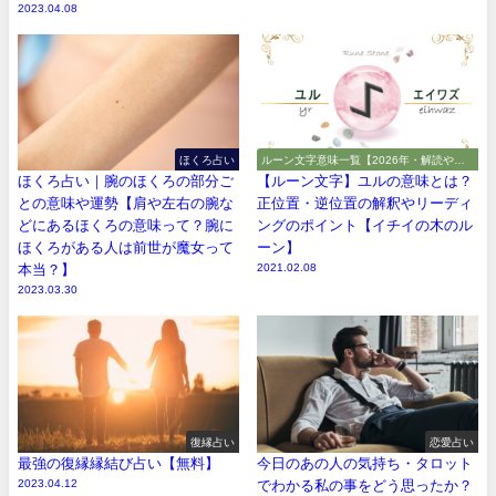
2023.04.08
ほくろ占い
ルーン文字意味一覧【2026年・解読や解
釈やアルファベット】
ほくろ占い｜腕のほくろの部分ご
【ルーン文字】ユルの意味とは？
との意味や運勢【肩や左右の腕な
正位置・逆位置の解釈やリーディ
どにあるほくろの意味って？腕に
ングのポイント【イチイの木のル
ほくろがある人は前世が魔女って
ーン】
本当？】
2021.02.08
2023.03.30
復縁占い
恋愛占い
最強の復縁縁結び占い【無料】
今日のあの人の気持ち・タロット
2023.04.12
でわかる私の事をどう思ったか？