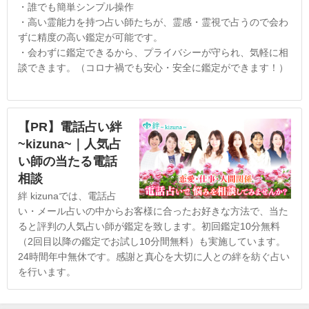
・誰でも簡単シンプル操作
・高い霊能力を持つ占い師たちが、霊感・霊視で占うので会わ
ずに精度の高い鑑定が可能です。
・会わずに鑑定できるから、プライバシーが守られ、気軽に相
談できます。（コロナ禍でも安心・安全に鑑定ができます！）
【PR】電話占い絆
~kizuna~｜人気占
い師の当たる電話
相談
絆 kizunaでは、電話占
い・メール占いの中からお客様に合ったお好きな方法で、当た
ると評判の人気占い師が鑑定を致します。初回鑑定10分無料
（2回目以降の鑑定でお試し10分間無料）も実施しています。
24時間年中無休です。感謝と真心を大切に人との絆を紡ぐ占い
を行います。