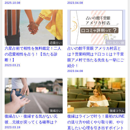
2025.10.08
2023.04.08
恋愛占い
当たる占い師
六星占術で相性を無料鑑定！二人
占いの館千里眼 アメリカ村店と
の恋愛相性を占う！【当たる診
は？営業時間は？口コミは？千里
断！】
眼アメ村で当たる先生も一挙にご
2023.03.21
紹介！
2023.04.08
復縁占い
復縁コラム
復縁占い・復縁する気がない元
復縁はラインで叶う！最初のLINE
彼…元彼が戻ってくる確率は？
の送り方や続くやり取り術、やり
2023.03.19
直したい心理を引き出すポイント