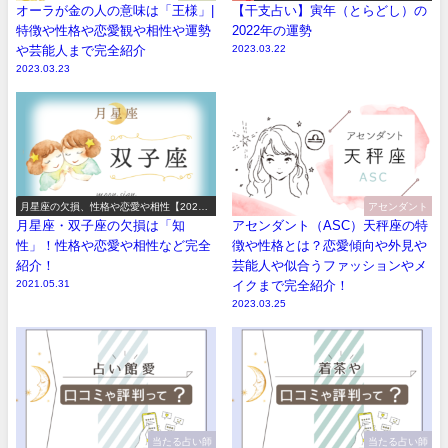
オーラが金の人の意味は「王様」|
【干支占い】寅年（とらどし）の
特徴や性格や恋愛観や相性や運勢
2022年の運勢
や芸能人まで完全紹介
2023.03.22
2023.03.23
月星座の欠損、性格や恋愛や相性【2026
アセンダント
年版】
月星座・双子座の欠損は「知
アセンダント（ASC）天秤座の特
性」！性格や恋愛や相性など完全
徴や性格とは？恋愛傾向や外見や
紹介！
芸能人や似合うファッションやメ
2021.05.31
イクまで完全紹介！
2023.03.25
当たる占い師
当たる占い師