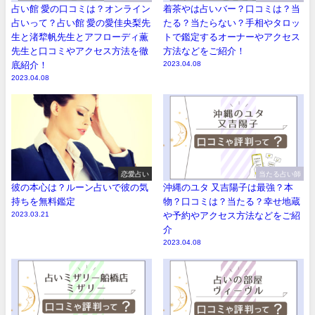
占い館 愛の口コミは？オンライン
着茶やは占いバー？口コミは？当
占いって？占い館 愛の愛佳央梨先
たる？当たらない？手相やタロッ
生と渚犂帆先生とアフローディ薫
トで鑑定するオーナーやアクセス
先生と口コミやアクセス方法を徹
方法などをご紹介！
底紹介！
2023.04.08
2023.04.08
恋愛占い
当たる占い師
彼の本心は？ルーン占いで彼の気
沖縄のユタ 又吉陽子は最強？本
持ちを無料鑑定
物？口コミは？当たる？幸せ地蔵
2023.03.21
や予約やアクセス方法などをご紹
介
2023.04.08