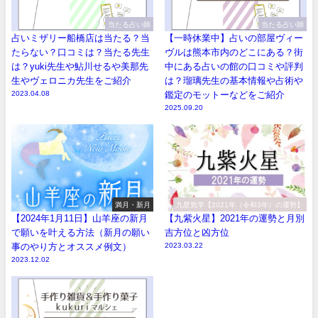
当たる占い師
当たる占い師
占いミザリー船橋店は当たる？当
【一時休業中】占いの部屋ヴィー
たらない？口コミは？当たる先生
ヴルは熊本市内のどこにある？街
は？yuki先生や鮎川せるや美那先
中にある占いの館の口コミや評判
生やヴェロニカ先生をご紹介
は？瑠璃先生の基本情報や占術や
2023.04.08
鑑定のモットーなどをご紹介
2025.09.20
満月・新月
九星気学【2021年（令和3年）の運勢】
【2024年1月11日】山羊座の新月
【九紫火星】2021年の運勢と月別
で願いを叶える方法（新月の願い
吉方位と凶方位
事のやり方とオススメ例文）
2023.03.22
2023.12.02