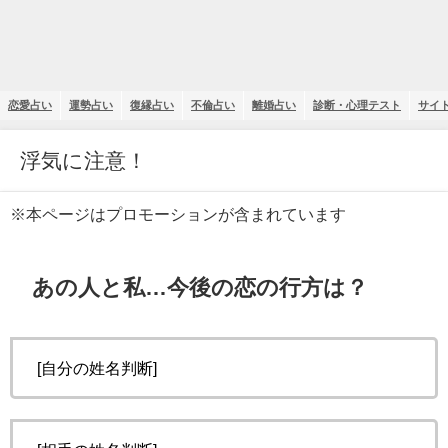
恋愛占い
運勢占い
復縁占い
不倫占い
離婚占い
診断・心理テスト
サイ
浮気に注意！
※本ページはプロモーションが含まれています
あの人と私…今後の恋の行方は？
[自分の姓名判断]