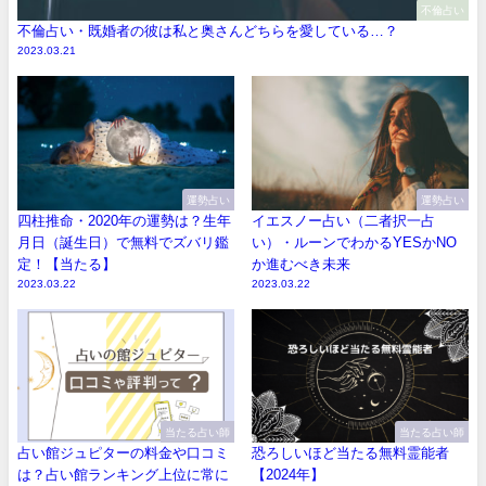
不倫占い
不倫占い・既婚者の彼は私と奥さんどちらを愛している…？
2023.03.21
運勢占い
運勢占い
四柱推命・2020年の運勢は？生年
イエスノー占い（二者択一占
月日（誕生日）で無料でズバリ鑑
い）・ルーンでわかるYESかNO
定！【当たる】
か進むべき未来
2023.03.22
2023.03.22
当たる占い師
当たる占い師
占い館ジュピターの料金や口コミ
恐ろしいほど当たる無料霊能者
は？占い館ランキング上位に常に
【2024年】