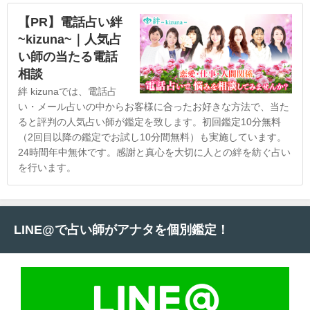
【PR】電話占い絆
~kizuna~｜人気占
い師の当たる電話
相談
絆 kizunaでは、電話占
い・メール占いの中からお客様に合ったお好きな方法で、当た
ると評判の人気占い師が鑑定を致します。初回鑑定10分無料
（2回目以降の鑑定でお試し10分間無料）も実施しています。
24時間年中無休です。感謝と真心を大切に人との絆を紡ぐ占い
を行います。
LINE@で占い師がアナタを個別鑑定！