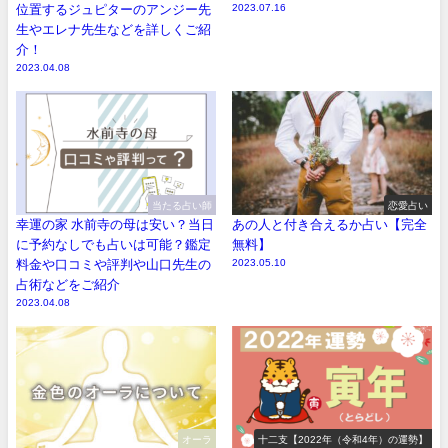
位置するジュピターのアンジー先
2023.07.16
生やエレナ先生などを詳しくご紹
介！
2023.04.08
当たる占い師
恋愛占い
幸運の家 水前寺の母は安い？当日
あの人と付き合えるか占い【完全
に予約なしでも占いは可能？鑑定
無料】
料金や口コミや評判や山口先生の
2023.05.10
占術などをご紹介
2023.04.08
オーラ
十二支【2022年（令和4年）の運勢】