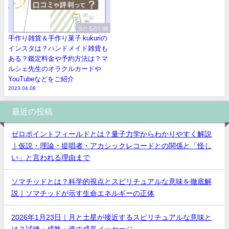
当たる占い師
手作り雑貨＆手作り菓子 kukuriの
インスタは？ハンドメイド雑貨も
ある？鑑定料金や予約方法は？マ
ルシェ先生のオラクルカードや
YouTubeなどをご紹介
2023.04.08
最近の投稿
ゼロポイントフィールドとは？量子力学からわかりやすく解説
｜仮説・理論・提唱者・アカシックレコードとの関係と「怪し
い」と言われる理由まで
ソマチッドとは？科学的視点とスピリチュアルな意味を徹底解
説｜ソマチッドが示す生命エネルギーの正体
2026年1月23日｜月と土星が接近するスピリチュアルな意味と
は？試練・成熟・魂の成長メッセージ