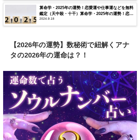
算命学・2025年の運勢！恋愛運や仕事運などを無料
鑑定（天中殺・十干）算命学・2025年の運勢！恋愛
2024.9.18
運や仕事運などを無料鑑定（天中殺・十干）
【2026年の運勢】数秘術で紐解くアナ
タの2026年の運命は？！