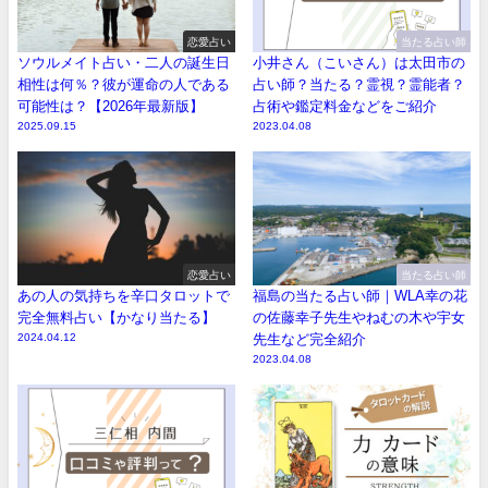
恋愛占い
当たる占い師
ソウルメイト占い・二人の誕生日
小井さん（こいさん）は太田市の
相性は何％？彼が運命の人である
占い師？当たる？霊視？霊能者？
可能性は？【2026年最新版】
占術や鑑定料金などをご紹介
2025.09.15
2023.04.08
恋愛占い
当たる占い師
あの人の気持ちを辛口タロットで
福島の当たる占い師｜WLA幸の花
完全無料占い【かなり当たる】
の佐藤幸子先生やねむの木や宇女
2024.04.12
先生など完全紹介
2023.04.08