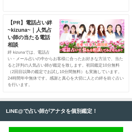
【PR】電話占い絆
~kizuna~｜人気占
い師の当たる電話
相談
絆 kizunaでは、電話占
い・メール占いの中からお客様に合ったお好きな方法で、当た
ると評判の人気占い師が鑑定を致します。初回鑑定10分無料
（2回目以降の鑑定でお試し10分間無料）も実施しています。
24時間年中無休です。感謝と真心を大切に人との絆を紡ぐ占い
を行います。
LINE@で占い師がアナタを個別鑑定！