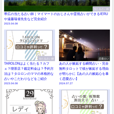
当たる占い師
帯広の当たる占い師｜マイマートのおじさんや霊視占いができるIERU
や遠藤瑞省先生など完全紹介
2023.04.08
当たる占い師
恋愛占い
TAROLONはよく当たる？カフ
あの人が嫉妬する瞬間占い・完全
ェ？喫茶店？鑑定料金は？予約方
無料タロットで彼が嫉妬する理由
法は？タロロンのママの本格的な
が明らかに【あの人の嫉妬心を暴
占いやこだわりなどをご紹介
く恋愛占い】
2023.04.08
2024.07.27