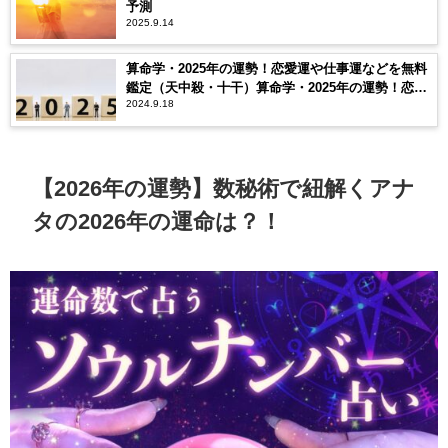
予測
2025.9.14
算命学・2025年の運勢！恋愛運や仕事運などを無料
鑑定（天中殺・十干）算命学・2025年の運勢！恋愛
2024.9.18
運や仕事運などを無料鑑定（天中殺・十干）
【2026年の運勢】数秘術で紐解くアナ
タの2026年の運命は？！