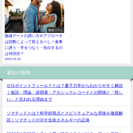
復縁コラム
復縁デートの誘い方やアプローチ
は回数によって変えるべし！食事
に誘う・手をつなぐ・告白するの
は何回目？
2023.03.23
最近の投稿
ゼロポイントフィールドとは？量子力学からわかりやすく解説
｜仮説・理論・提唱者・アカシックレコードとの関係と「怪し
い」と言われる理由まで
ソマチッドとは？科学的視点とスピリチュアルな意味を徹底解
説｜ソマチッドが示す生命エネルギーの正体