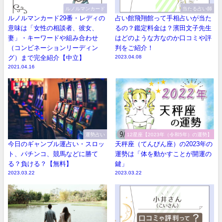
ルノルマンカード
当たる占い師
ルノルマンカード29番・レディの
占い館飛翔館って手相占いが当た
意味は「女性の相談者、彼女、
るの？鑑定料金は？濱田文子先生
妻」・キーワードや組み合わせ
はどのような方なのか口コミや評
（コンビネーションリーディン
判をご紹介！
グ）まで完全紹介【中立】
2023.04.08
2021.04.16
運勢占い
12星座【2023年（令和5年）の運勢】
今日のギャンブル運占い・スロッ
天秤座（てんびん座）の2023年の
ト、パチンコ、競馬などに勝て
運勢は「体を動かすことが開運の
る？負ける？【無料】
鍵」
2023.03.22
2023.03.22