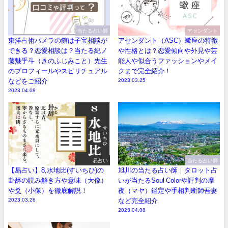
当たる占い師
アセンダント
東洋占術パメラの館は子宝相談が
アセンダント（ASC）蠍座の特徴
できる？恋愛相談は？当たる紀ノ
や性格とは？恋愛傾向や外見や芸
藤魅乎斗（きのふじみこと）先生
能人や似合うファッションやメイ
のプロフィールやスピリチュアル
クまで完全紹介！
などをご紹介
2023.03.25
2023.04.08
易占い
当たる占い師
【易占い】8,水地比(すいちひ)の
旭川の当たる占い師｜タロット占
卦辞の読み解き方や意味（大像）
いが当たるSoul Colorや評判の摩
や爻（小像）を徹底解説！
夜（マヤ）鑑定や手相判断師吾妻
2023.03.26
など完全紹介
2023.04.08