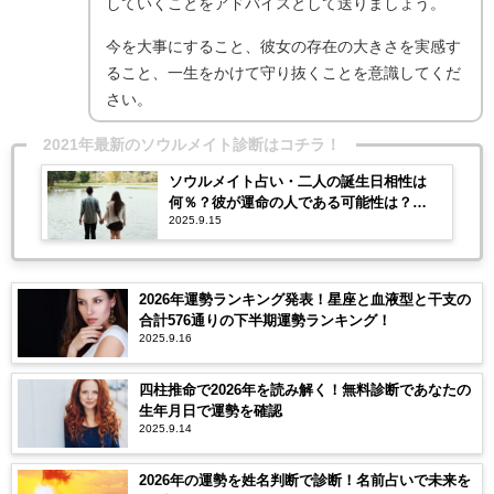
していくことをアドバイスとして送りましょう。
今を大事にすること、彼女の存在の大きさを実感す
ること、一生をかけて守り抜くことを意識してくだ
さい。
2021年最新のソウルメイト診断はコチラ！
ソウルメイト占い・二人の誕生日相性は
何％？彼が運命の人である可能性は？
2025.9.15
【2026年最新版】
2026年運勢ランキング発表！星座と血液型と干支の
合計576通りの下半期運勢ランキング！
2025.9.16
四柱推命で2026年を読み解く！無料診断であなたの
生年月日で運勢を確認
2025.9.14
2026年の運勢を姓名判断で診断！名前占いで未来を