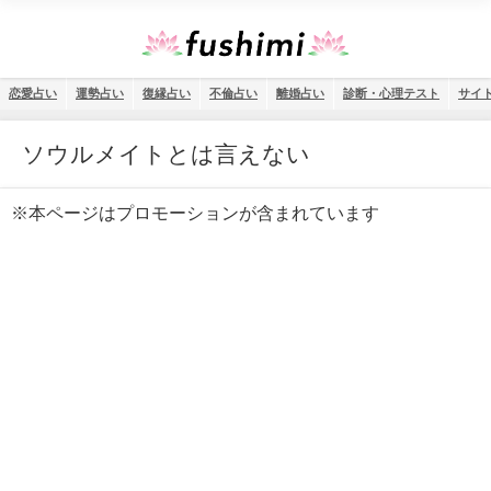
恋愛占い
運勢占い
復縁占い
不倫占い
離婚占い
診断・心理テスト
サイ
ソウルメイトとは言えない
※本ページはプロモーションが含まれています