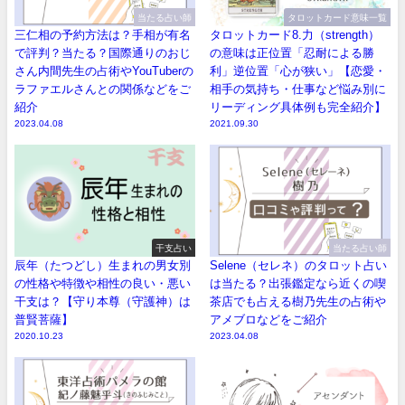
当たる占い師
タロットカード意味一覧
三仁相の予約方法は？手相が有名
タロットカード8.力（strength）
で評判？当たる？国際通りのおじ
の意味は正位置「忍耐による勝
さん内間先生の占術やYouTuberの
利」逆位置「心が狭い」【恋愛・
ラファエルさんとの関係などをご
相手の気持ち・仕事など悩み別に
紹介
リーディング具体例も完全紹介】
2023.04.08
2021.09.30
干支占い
当たる占い師
辰年（たつどし）生まれの男女別
Selene（セレネ）のタロット占い
の性格や特徴や相性の良い・悪い
は当たる？出張鑑定なら近くの喫
干支は？【守り本尊（守護神）は
茶店でも占える樹乃先生の占術や
普賢菩薩】
アメブロなどをご紹介
2020.10.23
2023.04.08