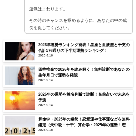
運気はまわります。
その時のチャンスを掴めるように、あなたの中の成
長を促してください。
2026年運勢ランキング発表！星座と血液型と干支の
合計576通りの下半期運勢ランキング！
2025.9.16
四柱推命で2026年を読み解く！無料診断であなたの
生年月日で運勢を確認
2025.9.14
2026年の運勢を姓名判断で診断！名前占いで未来を
予測
2025.9.14
算命学・2025年の運勢！恋愛運や仕事運などを無料
鑑定（天中殺・十干）算命学・2025年の運勢！恋愛
2024.9.18
運や仕事運などを無料鑑定（天中殺・十干）