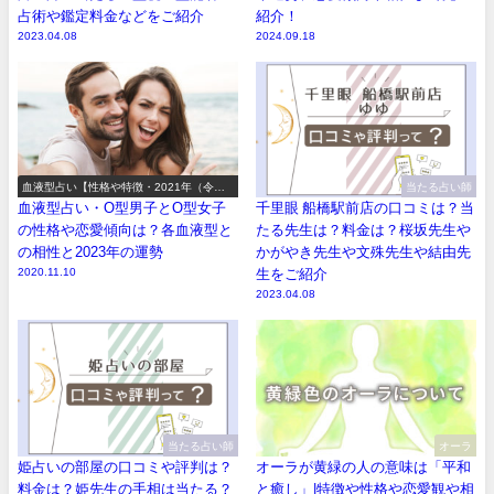
占術や鑑定料金などをご紹介
紹介！
2023.04.08
2024.09.18
血液型占い【性格や特徴・2021年（令和3
当たる占い師
年）の運勢】
血液型占い・O型男子とO型女子
千里眼 船橋駅前店の口コミは？当
の性格や恋愛傾向は？各血液型と
たる先生は？料金は？桜坂先生や
の相性と2023年の運勢
かがやき先生や文殊先生や結由先
2020.11.10
生をご紹介
2023.04.08
当たる占い師
オーラ
姫占いの部屋の口コミや評判は？
オーラが黄緑の人の意味は「平和
料金は？姫先生の手相は当たる？
と癒し」|特徴や性格や恋愛観や相