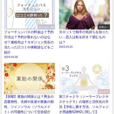
当たる占い師
恋愛占い
フォーチュンバスの料金は？予約
タロットで相手の気持ちを知りた
方法は？予約が取れないのはな
い…恋人は私を好き？望むもの
ぜ？連絡先は？ヨギジュン先生の
は？
当たった口コミや体験談などをご
2023.03.21
紹介
2023.04.08
宿曜占星術【2026年（令和8年）】
チャクラ
【宿曜】業胎の関係とは？男女の
第三チャクラ（ソーラープレクサ
恋愛相性、夫婦や友達や家族の相
スチャクラ）の場所と活性化の方
性、ツインソウル（ソウルメイ
法【浄化し癒す方法、ソルフェジ
ト）の可能性について完全紹介
オ周波数528HZに関して】