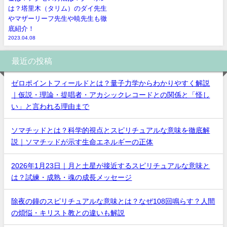
は？塔里木（タリム）のダイ先生
やマザーリーフ先生や暁先生も徹
底紹介！
2023.04.08
最近の投稿
ゼロポイントフィールドとは？量子力学からわかりやすく解説
｜仮説・理論・提唱者・アカシックレコードとの関係と「怪し
い」と言われる理由まで
ソマチッドとは？科学的視点とスピリチュアルな意味を徹底解
説｜ソマチッドが示す生命エネルギーの正体
2026年1月23日｜月と土星が接近するスピリチュアルな意味と
は？試練・成熟・魂の成長メッセージ
除夜の鐘のスピリチュアルな意味とは？なぜ108回鳴らす？人間
の煩悩・キリスト教との違いも解説