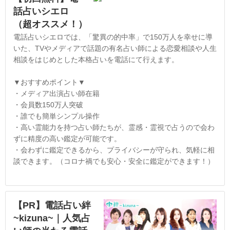
話占いシエロ
（超オススメ！）
電話占いシエロでは、「驚異の的中率」で150万人を幸せに導
いた、TVやメディアで話題の有名占い師による恋愛相談や人生
相談をはじめとした本格占いを電話にて行えます。
▼おすすめポイント▼
・メディア出演占い師在籍
・会員数150万人突破
・誰でも簡単シンプル操作
・高い霊能力を持つ占い師たちが、霊感・霊視で占うので会わ
ずに精度の高い鑑定が可能です。
・会わずに鑑定できるから、プライバシーが守られ、気軽に相
談できます。（コロナ禍でも安心・安全に鑑定ができます！）
【PR】電話占い絆
~kizuna~｜人気占