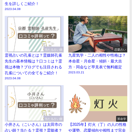
生を詳しくご紹介！
2023.04.08
当たる占い師
恋愛占い
霊視占いの孔雀とは？霊媒師孔雀
九星気学・二人の相性や性格は？
先生の基本情報は？口コミは？霊
本命星・月命星・傾斜・最大吉
視は本物？ブログでも注目される
方・同会など早見表で無料鑑定
孔雀についての全てをご紹介！
2023.03.21
2023.04.08
当たる占い師
算命学
小井さん（こいさん）は太田市の
【2025年】灯火（丁）の人の性格
占い師？当たる？霊視？霊能者？
や運勢、恋愛傾向や相性まで完全