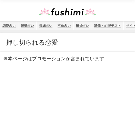
恋愛占い
運勢占い
復縁占い
不倫占い
離婚占い
診断・心理テスト
サイ
押し切られる恋愛
※本ページはプロモーションが含まれています