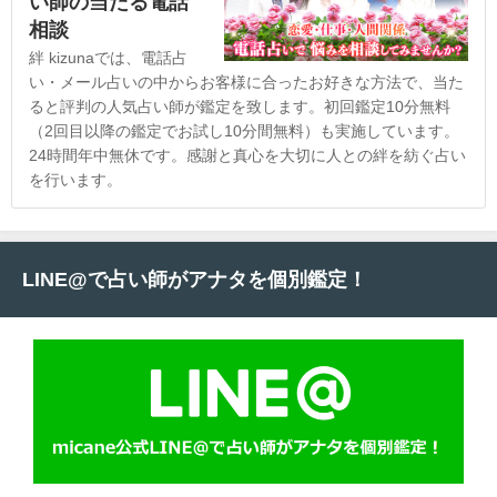
い師の当たる電話
相談
絆 kizunaでは、電話占
い・メール占いの中からお客様に合ったお好きな方法で、当た
ると評判の人気占い師が鑑定を致します。初回鑑定10分無料
（2回目以降の鑑定でお試し10分間無料）も実施しています。
24時間年中無休です。感謝と真心を大切に人との絆を紡ぐ占い
を行います。
LINE@で占い師がアナタを個別鑑定！