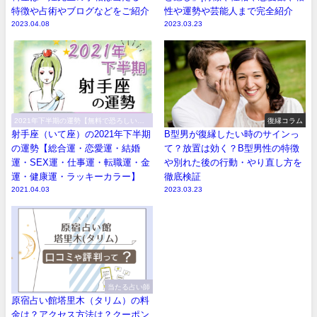
特徴や占術やブログなどをご紹介
性や運勢や芸能人まで完全紹介
2023.04.08
2023.03.23
2021年下半期の運勢【無料で恐ろしい程
復縁コラム
当たる！】
射手座（いて座）の2021年下半期
B型男が復縁したい時のサインっ
の運勢【総合運・恋愛運・結婚
て？放置は効く？B型男性の特徴
運・SEX運・仕事運・転職運・金
や別れた後の行動・やり直し方を
運・健康運・ラッキーカラー】
徹底検証
2021.04.03
2023.03.23
当たる占い師
原宿占い館塔里木（タリム）の料
金は？アクセス方法は？クーポン