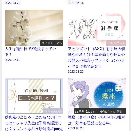
2023.03.23
2021.05.14
スピリチュアル
アセンダント
人生は誕生日で8割決まってい
アセンダント（ASC）射手座の特
る？
徴や性格とは？恋愛傾向や外見や
2024.02.02
芸能人や似合うファッションやメ
イクまで完全紹介！
2023.03.25
当たる占い師
12星座【2024年（令和6年）の運勢】
砂利庵の当たる・当たらない口コ
蠍座（さそり座）の2024年の運勢
ミは？ジャリ先生は千鳥も鑑定し
は「好奇心旺盛になる年」
た？タレントも占う砂利庵のjari先
2023.10.28