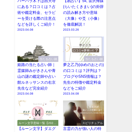
バーバラ木下は西大寺
【易占い】54, 雷沢帰妹
にある？口コミは？占
(らいたくきまい)の卦辞
術や鑑定料金、セラピ
の読み解き方や意味
ーを受ける際の注意点
（大像）や爻（小像）
などを詳しくご紹介！
を徹底解説！
2023.04.08
2023.03.26
当たる占い師
当たる占い師
姫路の当たる占い師｜
夢之乙乃(ゆめのおとの)
霊媒師みがきさんや青
の口コミは？評判は？
山の謎の鑑定師や占い
ブログやSNS情報は？
館ルネッサンスの右京
先生の特徴や鑑定料金
先生など完全紹介
などをご紹介
2023.04.08
2023.04.08
ルーン文字意味一覧【2026
スピリチュアル
年・解読や解釈やアルファベ
【ルーン文字】ダエグ
言霊の力が強い人の特