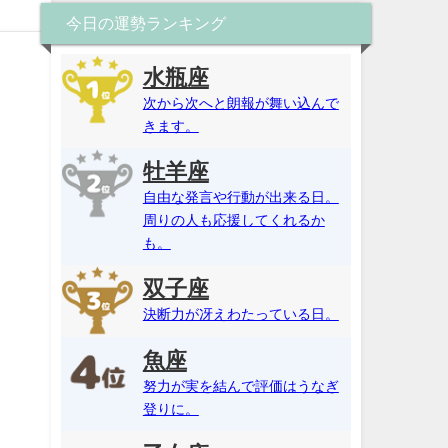
今日の運勢ランキング
水瓶座
次から次へと朗報が舞い込んで
きます。
牡羊座
自由な発言や行動が出来る日。
周りの人も応援してくれるか
も。
双子座
決断力が冴えわたっている日。
魚座
努力が実を結んで評価はうなぎ
登りに。