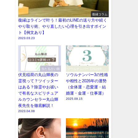
復縁コラム
復縁はラインで叶う！最初のLINEの送り方や続く
やり取り術、やり直したい心理を引き出すポイン
ト【例文あり】
2023.03.23
当たる占い師
ソウルナンバー【2026年
（令和8年）】
伏見稲荷の丸山輝夜の
ソウルナンバー3の性格
霊視って？ツイッター
や相性と2026年の運勢
はある？除霊やお祓い
（全体運・恋愛運・結
で有名なスピリチュア
婚運・金運・仕事運）
ルカウンセラー丸山輝
2025.09.15
夜先生を徹底解説！
2023.04.08