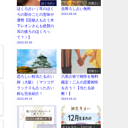
ほくろ占い
恋愛占い
ほくろ占い｜耳のほく
念降ろし占い無料
ろの部分ごとの意味や
2023.08.26
運勢【芸能人も占う木
下レオンさんも絶賛の
耳の後ろのほくろっ
て？！】
2023.03.30
当たる占い師
恋愛占い
恐ろしい程当たる占い
六星占術で相性を無料
師（大阪）｜マツコデ
鑑定！二人の恋愛相性
ラックスも占った占い
を占う！【当たる診
師も完全紹介！
断！】
2023.05.15
2023.03.21
当たる占い師
生まれ月占い【2021年（令