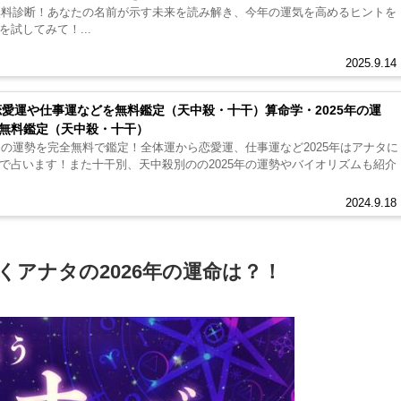
で無料診断！あなたの名前が示す未来を読み解き、今年の運気を高めるヒントを
試してみて！...
2025.9.14
恋愛運や仕事運などを無料鑑定（天中殺・十干）算命学・2025年の運
無料鑑定（天中殺・十干）
たの運勢を完全無料で鑑定！全体運から恋愛運、仕事運など2025年はアナタに
で占います！また十干別、天中殺別のの2025年の運勢やバイオリズムも紹介
2024.9.18
くアナタの2026年の運命は？！