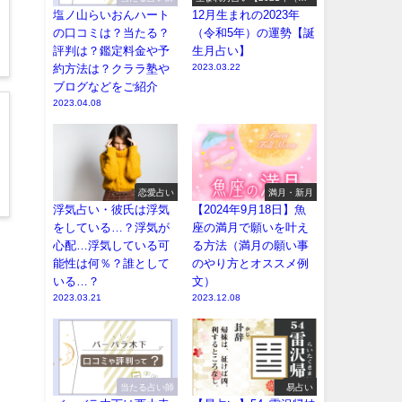
和3年）の運勢】
塩ノ山らいおんハート
12月生まれの2023年
の口コミは？当たる？
（令和5年）の運勢【誕
評判は？鑑定料金や予
生月占い】
約方法は？クララ塾や
2023.03.22
ブログなどをご紹介
2023.04.08
恋愛占い
満月・新月
浮気占い・彼氏は浮気
【2024年9月18日】魚
をしている…？浮気が
座の満月で願いを叶え
心配…浮気している可
る方法（満月の願い事
能性は何％？誰として
のやり方とオススメ例
いる…？
文）
2023.03.21
2023.12.08
当たる占い師
易占い