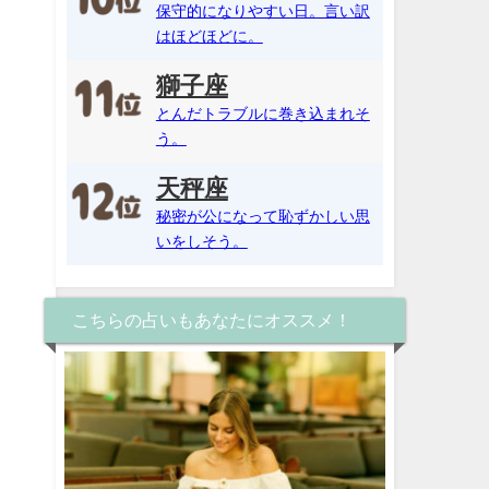
保守的になりやすい日。言い訳
はほどほどに。
獅子座
とんだトラブルに巻き込まれそ
う。
天秤座
秘密が公になって恥ずかしい思
いをしそう。
こちらの占いもあなたにオススメ！