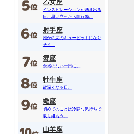
乙女座
インスピレーションが湧き出る
日。思い立ったら即行動。
射手座
誰かの恋のキューピットになり
そう。
蟹座
余裕のない一日に。
牡牛座
欲深くなる日。
蠍座
初めてのことは冷静な気持ちで
取り組もう。
山羊座