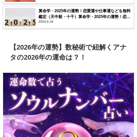
算命学・2025年の運勢！恋愛運や仕事運などを無料
鑑定（天中殺・十干）算命学・2025年の運勢！恋愛
2024.9.18
運や仕事運などを無料鑑定（天中殺・十干）
【2026年の運勢】数秘術で紐解くアナ
タの2026年の運命は？！