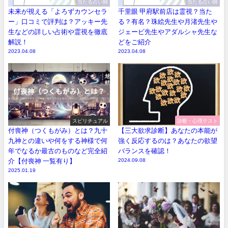
当たる占い師
当たる占い師
未来が視える「よろずカウンセラ
千里眼 甲府駅前店は霊視？当た
ー」口コミで評判は？アッキー先
る？有名？珠絵先生や月渚先生や
生などの詳しい占術や霊視を徹底
ジェービ先生やアダルシャ先生な
解説！
どをご紹介
2023.04.08
2023.04.08
スピリチュアル
診断・心理テスト
付喪神（つくもがみ）とは？九十
【三大欲求診断】あなたの本能が
九神との違いや何をする神様で何
強く反応するのは？あなたの欲望
年でなるか最古のものなど完全紹
バランスを確認！
介【付喪神 一覧有り】
2024.09.08
2025.01.19