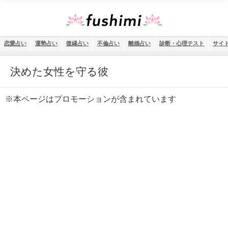
恋愛占い
運勢占い
復縁占い
不倫占い
離婚占い
診断・心理テスト
サイ
決めた女性を守る彼
※本ページはプロモーションが含まれています