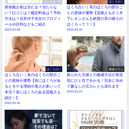
当たる占い師
ほくろ占い
算命鏡占術は当たる？当たらな
ほくろ占い｜耳のほくろの部分ご
い？口コミは？鑑定料金は？予約
との意味や運勢【芸能人も占う木
方法は？石井洋子先生のプロフィ
下レオンさんも絶賛の耳の後ろの
ールや評判などをご紹介
ほくろって？！】
2023.04.08
2023.03.30
ほくろ占い
復縁コラム
ほくろ占い｜首のほくろの部分ご
振られた元彼との復縁方法が状況
との意味や運勢【首にほくろがあ
別にひと目で分かる！完全に冷め
るとモテる理由や美人が多いって
て脈なしの元カレとも戻れます
本当？首にほくろのある芸能人も
2023.03.23
紹介！】
2023.03.30