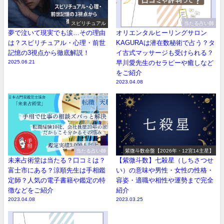
スピリチュアル
当たる占い師
夢で泣いて現実でも涙…その理由
オリエンタルヒーリングサロン
は？スピリチュアル・心理・前世
KAGURAは潜在数秘術で占う？タ
記憶の3視点から徹底解説！
イ古式マッサージも受けられる？
2025.06.21
早川愛先生のセラピーや癒しなど
をご紹介
2023.04.08
当たる占い師
紫微斗数命盤【2026年・12宮14主星】
未来占術堂は当たる？口コミは？
【紫微斗数】七殺星（しちさつせ
富士市にある？涼順先生は手相鑑
い）の意味や男性・女性の性格・
定師？人気の電子書籍や鑑定の特
容姿・適職や相性や運勢まで完全
徴などをご紹介
紹介
2023.04.08
2023.03.25