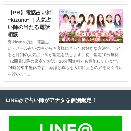
【PR】電話占い絆
~kizuna~｜人気占
い師の当たる電話
相談
絆 kizunaでは、電話占
い・メール占いの中からお客様に合ったお好きな方法で、当た
ると評判の人気占い師が鑑定を致します。初回鑑定10分無料
（2回目以降の鑑定でお試し10分間無料）も実施しています。
24時間年中無休です。感謝と真心を大切に人との絆を紡ぐ占い
を行います。
LINE@で占い師がアナタを個別鑑定！