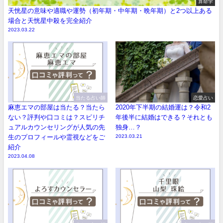
算命学
天恍星の意味や適職や運勢（初年期・中年期・晩年期）と2つ以上ある
場合と天恍星中殺を完全紹介
2023.03.22
当たる占い師
恋愛占い
麻恵エマの部屋は当たる？当たら
2020年下半期の結婚運は？令和2
ない？評判や口コミは？スピリチ
年後半に結婚はできる？それとも
ュアルカウンセリングが人気の先
独身…？
生のプロフィールや霊視などをご
2023.03.21
紹介
2023.04.08