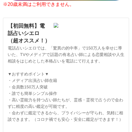
※20歳未満はご利用できません。
【初回無料】電
話占いシエロ
（超オススメ！）
電話占いシエロでは、「驚異の的中率」で150万人を幸せに導
いた、TVやメディアで話題の有名占い師による恋愛相談や人生
相談をはじめとした本格占いを電話にて行えます。
▼おすすめポイント▼
・メディア出演占い師在籍
・会員数150万人突破
・誰でも簡単シンプル操作
・高い霊能力を持つ占い師たちが、霊感・霊視で占うので会わ
ずに精度の高い鑑定が可能です。
・会わずに鑑定できるから、プライバシーが守られ、気軽に相
談できます。（コロナ禍でも安心・安全に鑑定ができます！）