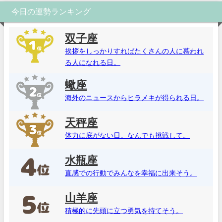
今日の運勢ランキング
双子座
挨拶をしっかりすればたくさんの人に慕われ
る人になれる日。
蠍座
海外のニュースからヒラメキが得られる日。
天秤座
体力に底がない日。なんでも挑戦して。
水瓶座
直感での行動でみんなを幸福に出来そう。
山羊座
積極的に先頭に立つ勇気を持てそう。