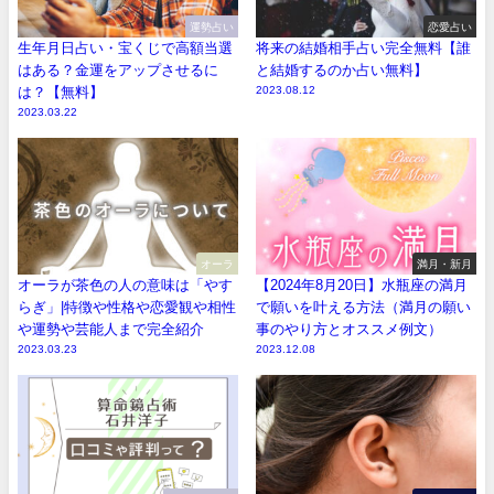
運勢占い
恋愛占い
生年月日占い・宝くじで高額当選
将来の結婚相手占い完全無料【誰
はある？金運をアップさせるに
と結婚するのか占い無料】
は？【無料】
2023.08.12
2023.03.22
オーラ
満月・新月
オーラが茶色の人の意味は「やす
【2024年8月20日】水瓶座の満月
らぎ」|特徴や性格や恋愛観や相性
で願いを叶える方法（満月の願い
や運勢や芸能人まで完全紹介
事のやり方とオススメ例文）
2023.03.23
2023.12.08