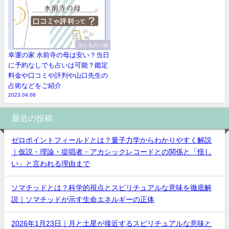
当たる占い師
幸運の家 水前寺の母は安い？当日
に予約なしでも占いは可能？鑑定
料金や口コミや評判や山口先生の
占術などをご紹介
2023.04.08
最近の投稿
ゼロポイントフィールドとは？量子力学からわかりやすく解説
｜仮説・理論・提唱者・アカシックレコードとの関係と「怪し
い」と言われる理由まで
ソマチッドとは？科学的視点とスピリチュアルな意味を徹底解
説｜ソマチッドが示す生命エネルギーの正体
2026年1月23日｜月と土星が接近するスピリチュアルな意味と